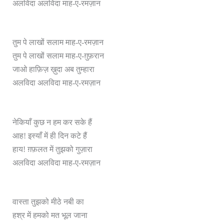
अलविदा अलविदा माह-ए-रमज़ान
तुम पे लाखों सलाम माह-ए-रमज़ान
तुम पे लाखों सलाम माह-ए-ग़ुफ़रान
जाओ हाफ़िज़ ख़ुदा अब तुम्हारा
अलविदा अलविदा माह-ए-रमज़ान
नेकियाँ कुछ न हम कर सके हैं
आह! इस्याँ में ही दिन कटे हैं
हाय! ग़फ़लत में तुझको गुज़ारा
अलविदा अलविदा माह-ए-रमज़ान
वास्ता तुझको मीठे नबी का
हश्र में हमको मत भूल जाना