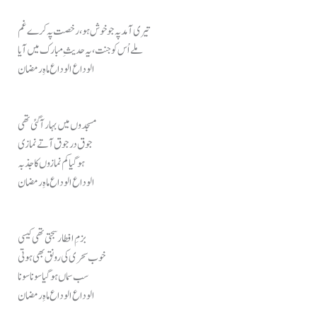
تیری آمد پہ جو خوش ہو، رخصت پہ کرے غم
ملے اُس کو جنت، یہ حدیثِ مبارک میں آیا
الوداع الوداع ماہِ رمضان
مسجدوں میں بہار آ گئی تھی
جوق در جوق آتے نمازی
ہو گیا کم نمازوں کا جذبہ
الوداع الوداع ماہِ رمضان
بزمِ افطار سجتی تھی کیسی
خوب سحری کی رونق بھی ہوتی
سب سماں ہو گیا سونا سونا
الوداع الوداع ماہِ رمضان