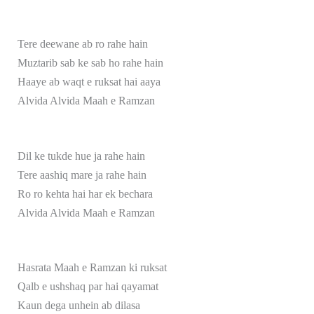
Tere deewane ab ro rahe hain
Muztarib sab ke sab ho rahe hain
Haaye ab waqt e ruksat hai aaya
Alvida Alvida Maah e Ramzan
Dil ke tukde hue ja rahe hain
Tere aashiq mare ja rahe hain
Ro ro kehta hai har ek bechara
Alvida Alvida Maah e Ramzan
Hasrata Maah e Ramzan ki ruksat
Qalb e ushshaq par hai qayamat
Kaun dega unhein ab dilasa