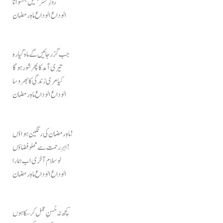
روزِ محشر ہمیں بخشوانا
الوداع الوداع ماہِ رمضان
جب گزر جائیں گے ماہ گیارہ
تیری آمد کا پھر شور ہوگا
کیا مری زندگی کا بھروسا
الوداع الوداع ماہِ رمضان
ماہِ رمضان کی رنگین ہواؤں!
ابرِ رحمت سے مملو فضاؤں!
لو سلام آخری اب ہمارا
الوداع الوداع ماہِ رمضان
کچھ نہ حُسنِ عمل کر سکا ہوں