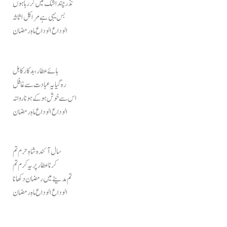
نذر چند اشک میں کر رہا ہوں
بس یہی ہے مرا کل اثاثہ
الوداع الوداع ماہِ رمضان
ہائے عطار، بدکار کاہل
رہ گیا یہ عبادت سے غافل
اس سے خوش ہو کے ہونا روانہ
الوداع الوداع ماہِ رمضان
سال آئندہ شاہِ حرم تم
کرنا عطار پر یہ کرم تم
تم مدینے میں رمضان دکھانا
الوداع الوداع ماہِ رمضان