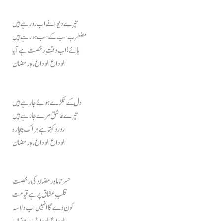
تیرے دیوانے اب رو رہے ہیں
مضطرب سب کے سب ہو رہے ہیں
ہائے! اب وقتِ رخصت ہے آیا
الوداع الوداع ماہِ رمضان
دل کے ٹکڑے ہوئے جا رہے ہیں
تیرے عاشق مرے جا رہے ہیں
رو رو کہتا ہے ہر اک بیچارہ
الوداع الوداع ماہِ رمضان
حسرتا ماہِ رمضان کی رخصت
قلبِ عشاق پر ہے قیامت
کون دے گا انہیں اب دلاسہ