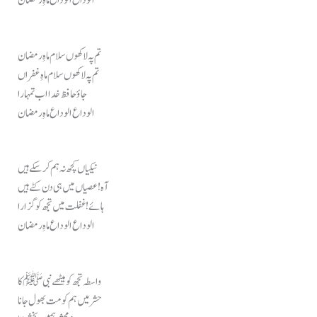
الوداع الوداع ماہِ رمضان
تم پہ لاکھوں سلام ماہِ رمضان
تم پہ لاکھوں سلام ماہِ غفراں
جاؤ حافظ خدا اب تمہارا
الوداع الوداع ماہِ رمضان
نیکیاں کچھ نہ ہم کر سکے ہیں
آہ! عصیاں میں ہی دن کٹے ہیں
ہائے! غفلت میں تجھ کو گزارا
الوداع الوداع ماہِ رمضان
واسطہ تجھ کو میٹھے نبی ﷺ کا
حشر میں ہم کو مت بھول جانا