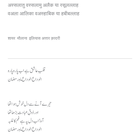
अस्सलातु वस्सलामु अलैक या रसूलल्लाह
वअला आलिका वअस्हाबिक या हबीबल्लाह
शायर मौलाना इलियास अत्तार क़ादरी
قلبِ عاشق ہے اب پارہ پارہ
الوداع الوداع ماہِ رمضان
تیرے آنے سے دل خوش ہوا تھا
اور ذوقِ عبادت بڑھا تھا
آہ! اب دل پہ ہے غم کا غلبہ
الوداع الوداع ماہِ رمضان