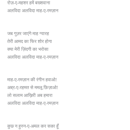
रोज़-ए-महशर हमें बख्शवाना
अलविदा अलविदा माह-ए-रमज़ान
जब गुज़र जाएंगे माह ग्यारह
तेरी आमद का फिर शोर होगा
क्या मेरी ज़िंदगी का भरोसा
अलविदा अलविदा माह-ए-रमज़ान
माह-ए-रमज़ान की रंगीन हवाओ!
अब्र-ए-रहमत से ममलू फ़िज़ाओ!
लो सलाम आख़िरी अब हमारा
अलविदा अलविदा माह-ए-रमज़ान
कुछ न हुस्न-ए-अमल कर सका हूँ