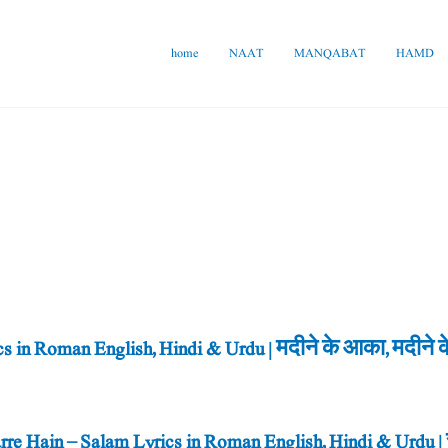
home
NAAT
MANQABAT
HAMD
 in Roman English, Hindi & Urdu | मदीने के आका, मदीने 
e Hain – Salam Lyrics in Roman English, Hindi & Urdu | सार