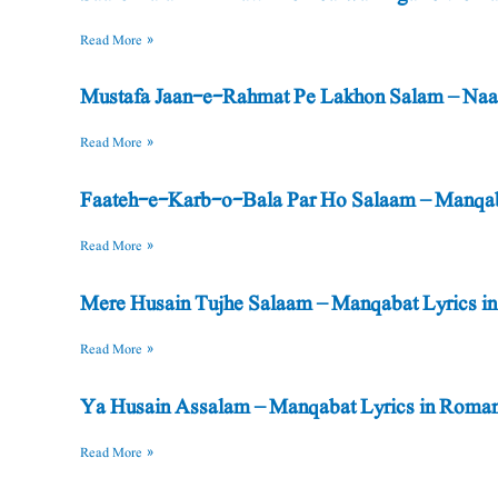
मदीने
|
ए-
ए-
निसारों
हुसैन
की
आदम
Read More »
के
सारे
रहमत
कर्ब-
को
अज़मत
अस्सलातो
सरवर
‘आलम
पे
ओ-
सलाम
पे
वस्सलाम
Mustafa Jaan-e-Rahmat Pe Lakhon Salam – Naat 
की
लाखों
बला
लाखों
मिट्टी
सलाम
पर
सलाम
Read More »
में
हो
जल्वा-
सलाम
Faateh-e-Karb-o-Bala Par Ho Salaam – Manqaba
फ़िगन
जितने
Read More »
ज़र्रे
हैं
Mere Husain Tujhe Salaam – Manqabat Lyrics in 
Read More »
Ya Husain Assalam – Manqabat Lyrics in Roman 
Read More »