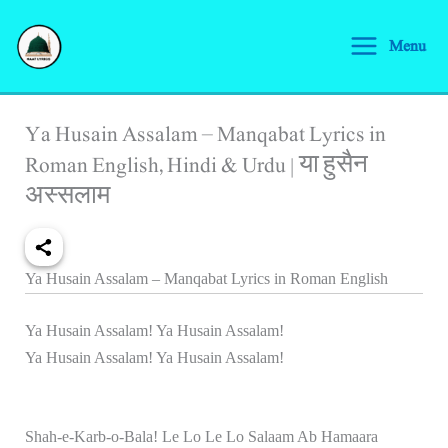
Skip
S
to
Menu
e
content
a
r
Ya Husain Assalam – Manqabat Lyrics in
c
Roman English, Hindi & Urdu | या हुसैन
h
अस्सलाम
Ya Husain Assalam – Manqabat Lyrics in Roman English
Ya Husain Assalam! Ya Husain Assalam!
Ya Husain Assalam! Ya Husain Assalam!
Shah-e-Karb-o-Bala! Le Lo Le Lo Salaam Ab Hamaara