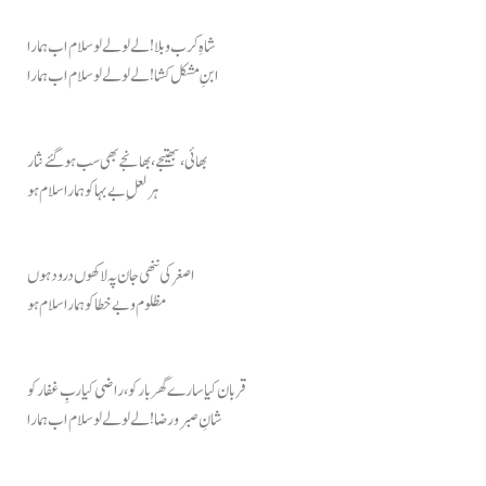
شاہِ کرب و بلا! لے لو لے لو سلام اب ہمارا
ابنِ مشکل کشا! لے لو لے لو سلام اب ہمارا
بھائی، بھتیجے، بھانجے بھی سب ہو گئے نثار
ہر لعلِ بے بہا کو ہمارا سلام ہو
اصغر کی ننھی جان پہ لاکھوں درود ہوں
مظلوم و بے خطا کو ہمارا سلام ہو
قربان کیا سارے گھر بار کو، راضی کیا ربِ غفار کو
شانِ صبر و رضا! لے لو لے لو سلام اب ہمارا