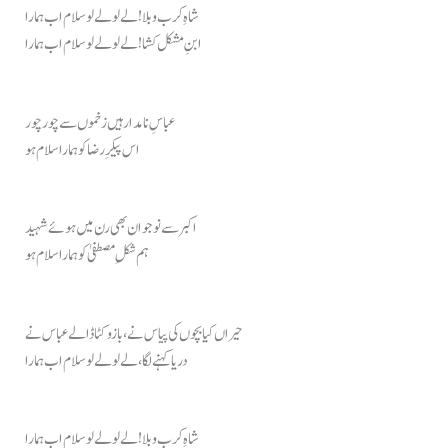
شاہِ کرب و بلا! لے لو لے لو سلام اب ہمارا
ابنِ مشکل کشا! لے لو لے لو سلام اب ہمارا
عباسِ نامدار ہیں زخموں سے چور چور
اس پیکرِ رضا کو ہمارا سلام ہو
اکبر سے نوجوان بھی رن میں ہوئے شہید
ہم شکلِ مصطفیٰ کو ہمارا سلام ہو
حیراں کیا بچوں کی پیاس نے، بازو کٹا ڈالے عباس نے
دریا کہنے لگا، لے لو لے لو سلام اب ہمارا
شاہِ کرب و بلا! لے لو لے لو سلام اب ہمارا