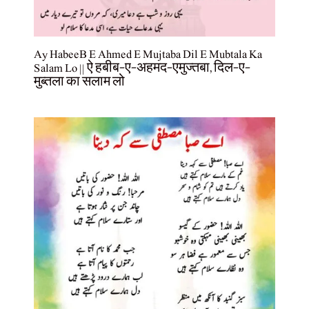
Ay HabeeB E Ahmed E Mujtaba Dil E Mubtala Ka
Salam Lo || ऐ हबीब-ए-अहमद-एमुज्तबा, दिल-ए-
मुब्तला का सलाम लो