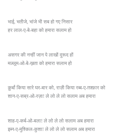
भाई, भतीजे, भांजे भी सब हो गए निसार
हर लाल-ए-बे-बहा को हमारा सलाम हो
असगर की नन्हीं जान पे लाखों दुरूद हों
मज़्लूम-ओ-बे-ख़ता को हमारा सलाम हो
क़ुर्बां किया सारे घर-बार को, राज़ी किया रब्ब-ए-ग़फ़्फ़ार को
शान-ए-सब्र-ओ-रज़ा! ले लो ले लो सलाम अब हमारा
शाह-ए-कर्ब-ओ-बला! ले लो ले लो सलाम अब हमारा
इब्न-ए-मुश्किल-कुशा! ले लो ले लो सलाम अब हमारा