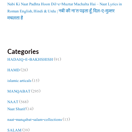
Nabi Ki Naat Padhta Hoon Dil-e-Muztar Machalta Hai – Naat Lyrics in
Roman English, Hindi & Urdu | नबी की ना’त पढ़ता हूँ, दिल-ए-मुज़्तर
मचलता है
Categories
HADAIQ-E-BAKHSHISH
(91)
HAMD
(28)
islamic articals
(15)
MANQABAT
(295)
NAAT
(568)
Naat Sharif
(14)
naat-manqabat-salam-collections
(13)
SALAM
(39)