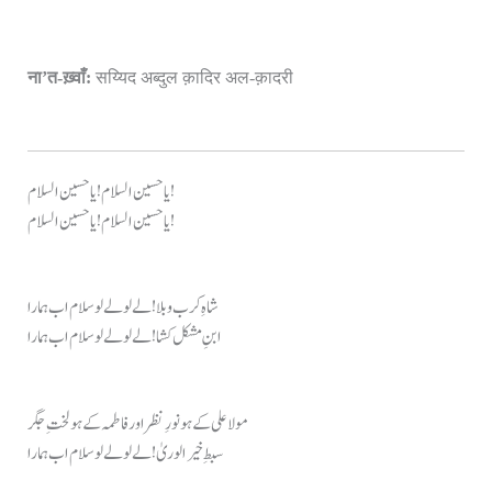
ना’त-ख़्वाँ:
सय्यिद अब्दुल क़ादिर अल-क़ादरी
یا حسین السلام! یا حسین السلام!
یا حسین السلام! یا حسین السلام!
شاہِ کرب و بلا! لے لو لے لو سلام اب ہمارا
ابنِ مشکل کشا! لے لو لے لو سلام اب ہمارا
مولا علی کے ہو نورِ نظر اور فاطمہ کے ہو لختِ جگر
سبطِ خیر الوریٰ! لے لو لے لو سلام اب ہمارا