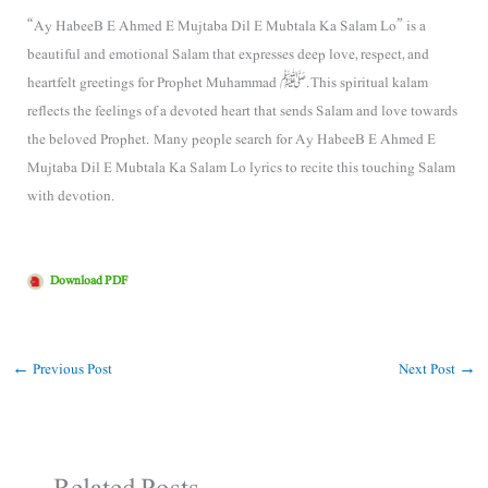
“Ay HabeeB E Ahmed E Mujtaba Dil E Mubtala Ka Salam Lo” is a
beautiful and emotional Salam that expresses deep love, respect, and
heartfelt greetings for
Prophet Muhammad ﷺ
. This spiritual kalam
reflects the feelings of a devoted heart that sends Salam and love towards
the beloved Prophet. Many people search for Ay HabeeB E Ahmed E
Mujtaba Dil E Mubtala Ka Salam Lo lyrics to recite this touching Salam
with devotion.
Download PDF
←
Previous Post
Next Post
→