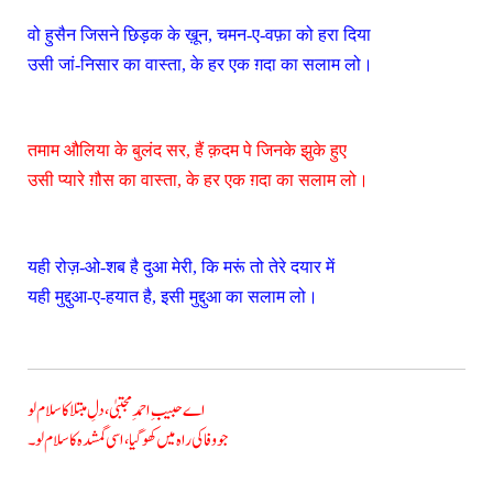
वो हुसैन जिसने छिड़क के ख़ून, चमन-ए-वफ़ा को हरा दिया
उसी जां-निसार का वास्ता, के हर एक ग़दा का सलाम लो।
तमाम औलिया के बुलंद सर, हैं क़दम पे जिनके झुके हुए
उसी प्यारे ग़ौस का वास्ता, के हर एक ग़दा का सलाम लो।
यही रोज़-ओ-शब है दुआ मेरी, कि मरूं तो तेरे दयार में
यही मुद्दुआ-ए-हयात है, इसी मुद्दुआ का सलाम लो।
اے حبیبِ احمدِ مجتبیٰ، دلِ مبتلا کا سلام لو
جو وفا کی راہ میں کھو گیا، اسی گمشدہ کا سلام لو۔