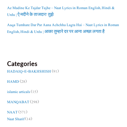
Ae Madine Ke Tajdar Tujhe – Naat Lyrics in Roman English, Hindi &
Urdu | ऐ मदीने के ताजदार! तुझे
Aaqa Tumhare Dar Par Aana Achchha Lagta Hai – Naat Lyrics in Roman
English, Hindi & Urdu | आका तुम्हारे दर पर आना अच्छा लगता है
Categories
HADAIQ-E-BAKHSHISH
(91)
HAMD
(28)
islamic articals
(15)
MANQABAT
(298)
NAAT
(571)
Naat Sharif
(14)