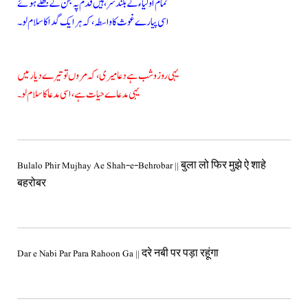
تمام اولیاء کے بلند سر، ہیں قدم پہ جن کے جھکے ہوئے
اسی پیارے غوث کا واسطہ، کہ ہر ایک گدا کا سلام لو۔
یہی روز و شب ہے دعا میری، کہ مروں تو تیرے دیار میں
یہی مدعاے حیات ہے، اسی مدعا کا سلام لو
۔
Bulalo Phir Mujhay Ae Shah-e-Behrobar || बुला लो फिर मुझे ऐ शाहे
बहरोबर
Dar e Nabi Par Para Rahoon Ga || दरे नबी पर पड़ा रहूंगा