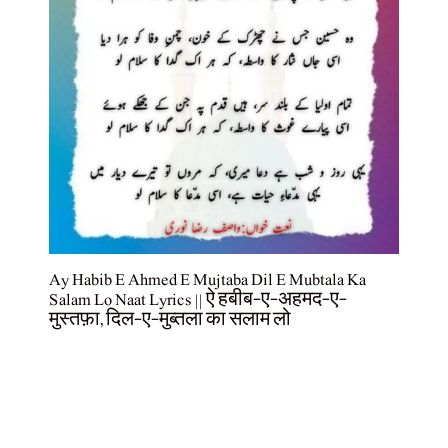
Ay Habib E Ahmed E Mujtaba Dil E Mubtala Ka
Salam Lo Naat Lyrics || ऐ हबीब-ए-अहमद-ए-
मुस्तफ़ा, दिल-ए-मुब्तला का सलाम लो