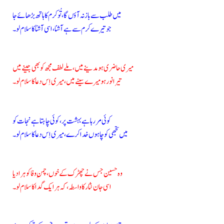
میں طلب سے باز نہ آؤں گا، تُو کرم کا ہاتھ بڑھائے جا
جو تیرے کرم سے ہے آشنا، اسی آشنا کا سلام لو۔
میری حاضری ہو مدینے میں، ملے لطف مجھ کو بھی جینے میں
تیرا نور ہو میرے سینے میں، میری اِس دعا کا سلام لو۔
کوئی مر رہا ہے بہشت پر، کوئی چاہتا ہے نجات کو
میں تجھی کو چاہوں خدا کرے، میری اِس دعا کا سلام لو۔
وہ حسین جس نے چھڑک کے خوں، چمنِ وفا کو ہرا دیا
اسی جان نثار کا واسطہ، کہ ہر ایک گدا کا سلام لو۔