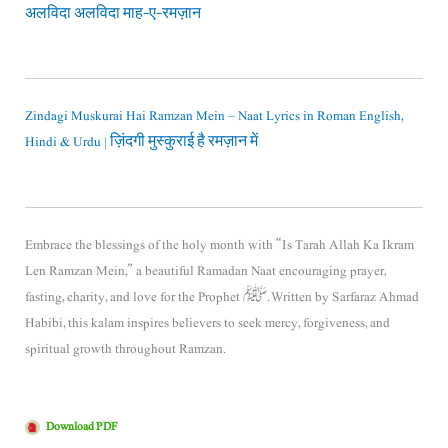
अलविदा अलविदा माह-ए-रमज़ान
Zindagi Muskurai Hai Ramzan Mein – Naat Lyrics in Roman English,
Hindi & Urdu | ज़िंदगी मुस्कुराई है रमज़ान में
Embrace the blessings of the holy month with “Is Tarah Allah Ka Ikram
Len Ramzan Mein,” a beautiful Ramadan Naat encouraging prayer,
fasting, charity, and love for the Prophet ﷺ. Written by Sarfaraz Ahmad
Habibi, this kalam inspires believers to seek mercy, forgiveness, and
spiritual growth throughout Ramzan.
Download PDF