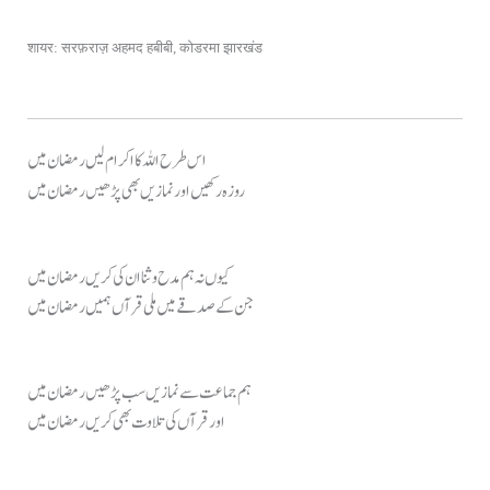
शायर: सरफ़राज़ अहमद हबीबी, कोडरमा झारखंड
اس طرح اللہ کا اکرام لیں رمضان میں
روزہ رکھیں اور نمازیں بھی پڑھیں رمضان میں
کیوں نہ ہم مدح و ثنا ان کی کریں رمضان میں
جن کے صدقے میں ملی قرآں ہمیں رمضان میں
ہم جماعت سے نمازیں سب پڑھیں رمضان میں
اور قرآں کی تلاوت بھی کریں رمضان میں