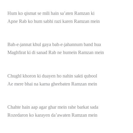
Hum ko qismat se mili hain sa’aten Ramzan ki
Apne Rab ko hum sabhi razi karen Ramzan mein
Bab-e-jannat khul gaya bab-e-jahannum band hua
Maghfirat ki di sanad Rab ne humein Ramzan mein
Chughl khoron ki duayen ho nahin sakti qubool
Ae mere bhai na karna gheebaten Ramzan mein
Chahte hain aap agar ghar mein rahe barkat sada
Rozedaron ko karayen da’awaten Ramzan mein