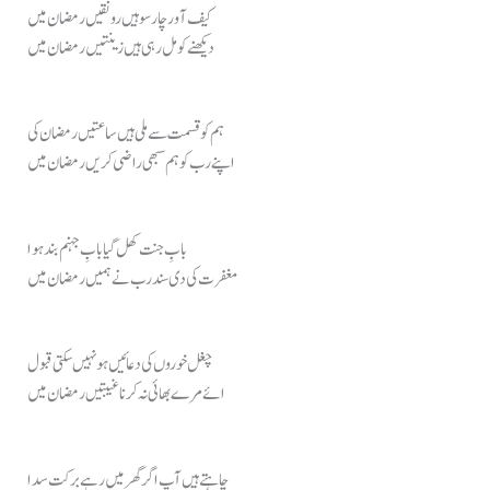
کیف آور چار سو ہیں رونقیں رمضان میں
دیکھنے کو مل رہی ہیں زینتیں رمضان میں
ہم کو قسمت سے ملی ہیں ساعتیں رمضان کی
اپنے رب کو ہم سبھی راضی کریں رمضان میں
بابِ جنت کھل گیا بابِ جہنم بند ہوا
مغفرت کی دی سند رب نے ہمیں رمضان میں
چغل خوروں کی دعائیں ہو نہیں سکتی قبول
ائے مرے بھائی نہ کرنا غیبتیں رمضان میں
چاہتے ہیں آپ اگر گھر میں رہے برکت سدا