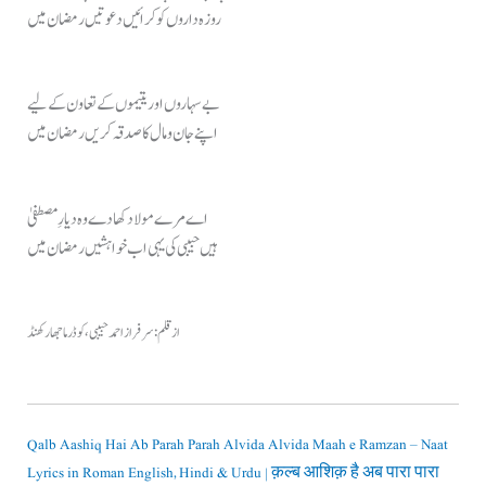
روزہ داروں کو کرائیں دعوتیں رمضان میں
بے سہاروں اور یتیموں کے تعاون کے لیے
اپنے جان و مال کا صدقہ کریں رمضان میں
اے مرے مولا دکھا دے وہ دیارِ مصطفیٰ
ہیں حبیبی کی یہی اب خواہشیں رمضان میں
ازقلم: سرفراز احمد حبیبی، کوڈرما جھارکھنڈ
Qalb Aashiq Hai Ab Parah Parah Alvida Alvida Maah e Ramzan – Naat
Lyrics in Roman English, Hindi & Urdu | क़ल्ब आशिक़ है अब पारा पारा