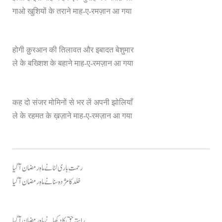
गाओ खुशियों के तराने माह-ए-रमज़ान आ गया
होगी क़ुरआन की तिलावत और इबादत बेशुमार
ले के बख्शिश के बहाने माह-ए-रमज़ान आ गया
कह दो संजर मोमिनों से भर लें अपनी झोलियाँ
ले के रहमत के ख़ज़ाने माह-ए-रमज़ान आ गया
رحمتِ باری لٹانے ماہِ رمضان آ گیا
خلد کا مژدہ سنانے ماہِ رمضان آ گیا
راستہ حق کا دکھانے ماہِ رمضان آ گیا