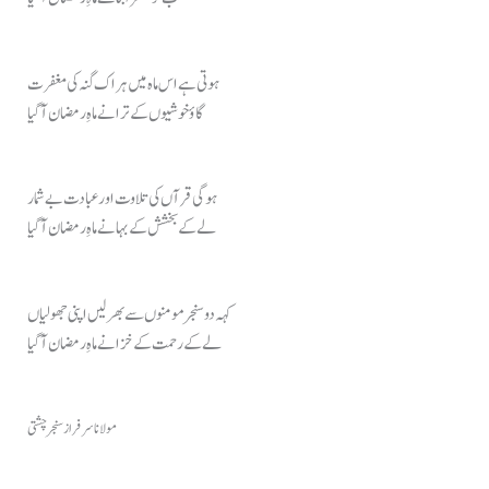
ہوتی ہے اس ماہ میں ہر اک گنہ کی مغفرت
گاؤ خوشیوں کے ترانے ماہِ رمضان آ گیا
ہوگی قرآں کی تلاوت اور عبادت بے شمار
لے کے بخشش کے بہانے ماہِ رمضان آ گیا
کہہ دو سنجر مومنوں سے بھر لیں اپنی جھولیاں
لے کے رحمت کے خزانے ماہِ رمضان آ گیا
مولانا سرفراز سنجر چشتی