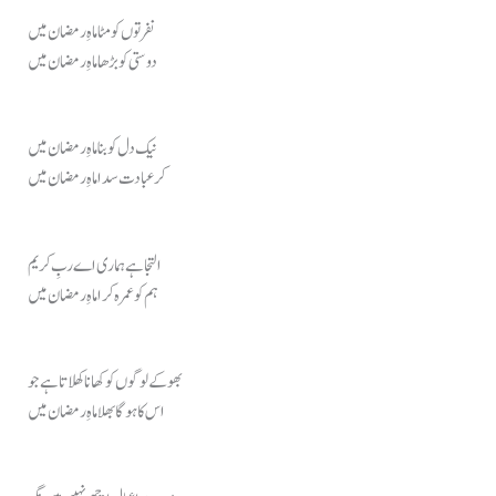
نفرتوں کو مٹا ماہِ رمضان میں
دوستی کو بڑھا ماہِ رمضان میں
نیک دل کو بنا ماہِ رمضان میں
کر عبادت سدا ماہِ رمضان میں
التجا ہے ہماری اے ربِ کریم
ہم کو عمرہ کرا ماہِ رمضان میں
بھوکے لوگوں کو کھانا کھلاتا ہے جو
اس کا ہوگا بھلا ماہِ رمضان میں