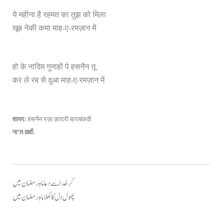
ये महीना है रहमत का तुझ को मिला
खूब नेकी कमा माह-ए-रमज़ान में
हो के नादिम गुनाहों पे हसनैन तू
कर ले रब से दुआ माह-ए-रमज़ान में
शायर:
हसनैन रज़ा क़ादरी बाराबंकवी
ना’त-ख़्वाँ:
کر خدا سے دعا ماہِ رمضان میں
پھول دل کا کھلا ماہِ رمضان میں