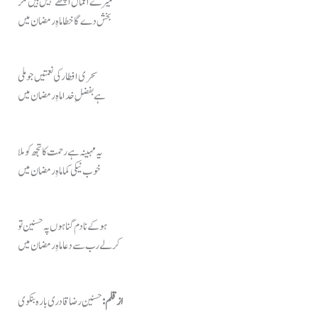
میرے اعمال اچھے نہیں ہیں مگر
بخش دے گا خطا ماہِ رمضان میں
سحری افطار کی نعمتیں جو ملی
ہے بفضلِ خدا ماہِ رمضان میں
یہ مہینہ ہے رحمت کا تجھ کو ملا
خوب نیکی کما ماہِ رمضان میں
ہو کے نادم گناہوں پہ حسنین تو
کر لے رب سے دعا ماہِ رمضان میں
از قلم:
حسنین رضا قادری بارہ بنکوی