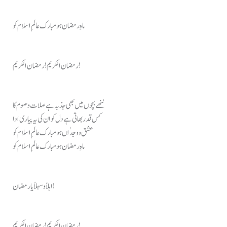
ماہِ رمضان ہو مبارک عالمِ اسلام کو
رمضان الکریم! رمضان الکریم!
ننھے بچوں میں بھی جذبہ ہے صلات و صوم کا
کس قدر بھاتی ہے دل کو ان کی یہ پیاری ادا
عشق و وجدٰاں ہو مبارک عالمِ اسلام کو
ماہِ رمضان ہو مبارک عالمِ اسلام کو
اہلاً و سہلاً یا رمضان!
رمضان الکریم! رمضان الکریم!