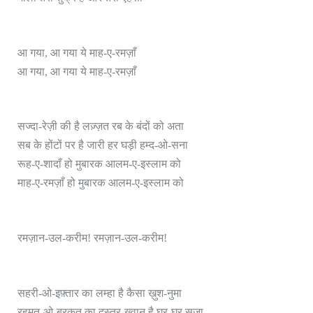
आ गया, आ गया ये माह-ए-रमज़ाँ
आ गया, आ गया ये माह-ए-रमज़ाँ
सज्दा-रेज़ी की है लज़्ज़त रब के बंदों को अता
सब के होंटों पर है जारी हर घड़ी हम्द-ओ-सना
रूह-ए-शादाँ हो मुबारक आलम-ए-इस्लाम को
माह-ए-रमज़ाँ हो मुबारक आलम-ए-इस्लाम को
रमज़ान-उल-करीम! रमज़ान-उल-करीम!
सहरी-ओ-इफ़्तार का लम्हा है कैसा ख़ुश-नुमा
रहमत-ओ-बरकत का दस्तर-ख़्वान है घर-घर सजा