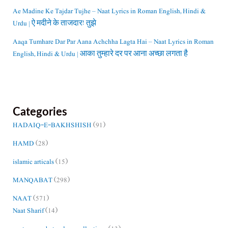
Ae Madine Ke Tajdar Tujhe – Naat Lyrics in Roman English, Hindi &
Urdu | ऐ मदीने के ताजदार! तुझे
Aaqa Tumhare Dar Par Aana Achchha Lagta Hai – Naat Lyrics in Roman
English, Hindi & Urdu | आका तुम्हारे दर पर आना अच्छा लगता है
Categories
HADAIQ-E-BAKHSHISH
(91)
HAMD
(28)
islamic articals
(15)
MANQABAT
(298)
NAAT
(571)
Naat Sharif
(14)