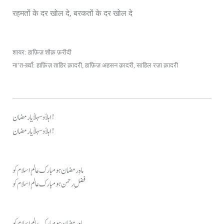
रहमतों के दर खोल दे, बरकतों के दर खोल दे
शायर: हाफ़िज़ शौक़ फ़रीदी
ना’त-ख़्वाँ: हाफ़िज़ ताहिर क़ादरी, हाफ़िज़ अहसन क़ादरी, साहिल रज़ा क़ादरी
اہلاً و سہلاً یا رمضان!
اہلاً و سہلاً یا رمضان!
ماہِ رمضان ہو مبارک عالمِ اسلام کو
فضلِ رحمن ہو مبارک عالمِ اسلام کو
ماہِ رمضان ہو مبارک عالمِ اسلام کو