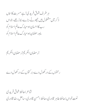
ہر طرف شوقِ فریدی! ہے مسرت کا سماں
ذکر میں مشغول ہیں چھوٹے، بڑے، بوڑھے، جواں
رب کا احسان ہو مبارک عالمِ اسلام کو
ماہِ رمضان ہو مبارک عالمِ اسلام کو
رمضان الکریم! رمضان الکریم!
رحمتوں کے در کھول دے، برکتوں کے در کھول دے
شاعر: حافظ شوق فریدی
نعت خواں: حافظ طاہر قادری، حافظ احسن قادری، ساحل رضا قادری