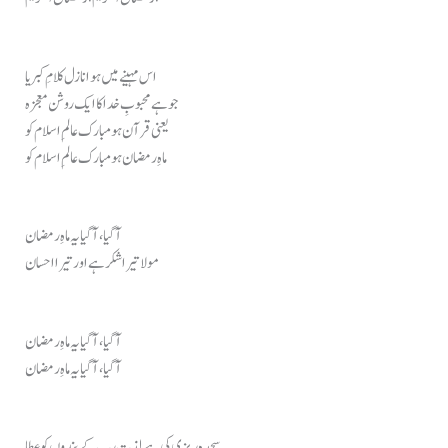
اس مہینے میں ہوا نازل کلامِ کبریا
جو ہے محبوبِ خدا کا ایک روشن معجزہ
یعنی قرآن ہو مبارک عالمِ اسلام کو
ماہِ رمضان ہو مبارک عالمِ اسلام کو
آ گیا، آ گیا یہ ماہِ رمضان
مولا تیرا شکر ہے اور تیرا احسان
آ گیا، آ گیا یہ ماہِ رمضان
آ گیا، آ گیا یہ ماہِ رمضان
سجدہ ریزی کی ہے لذت رب کے بندوں کو عطا