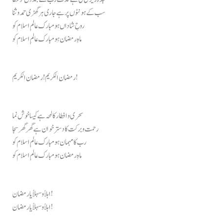
سب کے ہونٹوں پر ہے جاری ہر گھڑی حمد و ثنا
روحِ شاداں ہو مبارک عالمِ اسلام کو
ماہِ رمضان ہو مبارک عالمِ اسلام کو
رمضان الکریم! رمضان الکریم!
سحری و افطار کا لمحہ ہے کیسا خوش نما
رحمت و برکت کا دسترخوان ہے گھر گھر سجا
رب کا مہمان ہو مبارک عالمِ اسلام کو
ماہِ رمضان ہو مبارک عالمِ اسلام کو
اہلاً و سہلاً یا رمضان!
اہلاً و سہلاً یا رمضان!