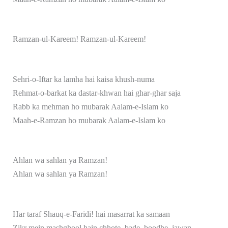
Ramzan-ul-Kareem! Ramzan-ul-Kareem!
Sehri-o-Iftar ka lamha hai kaisa khush-numa
Rehmat-o-barkat ka dastar-khwan hai ghar-ghar saja
Rabb ka mehman ho mubarak Aalam-e-Islam ko
Maah-e-Ramzan ho mubarak Aalam-e-Islam ko
Ahlan wa sahlan ya Ramzan!
Ahlan wa sahlan ya Ramzan!
Har taraf Shauq-e-Faridi! hai masarrat ka samaan
Zikr mein mashghool hain chhote, bade, boodhe, jawan