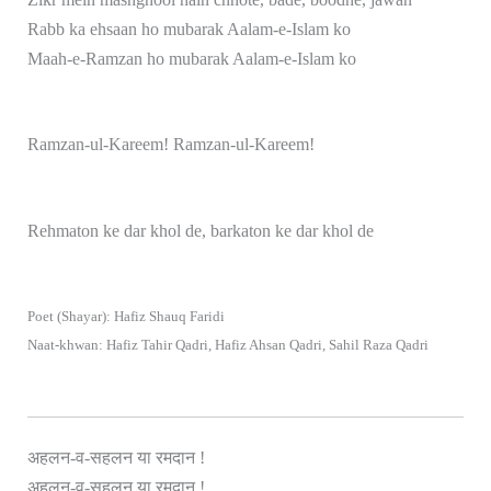
Rabb ka ehsaan ho mubarak Aalam-e-Islam ko
Maah-e-Ramzan ho mubarak Aalam-e-Islam ko
Ramzan-ul-Kareem! Ramzan-ul-Kareem!
Rehmaton ke dar khol de, barkaton ke dar khol de
Poet (Shayar): Hafiz Shauq Faridi
Naat-khwan: Hafiz Tahir Qadri, Hafiz Ahsan Qadri, Sahil Raza Qadri
अहलन-व-सहलन या रमदान !
अहलन-व-सहलन या रमदान !