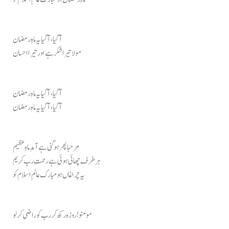
آ گیا، آ گیا یہ ماہِ رمضان
مولا تیرا شکر ہے اور تیرا احسان
آ گیا، آ گیا یہ ماہِ رمضان
آ گیا، آ گیا یہ ماہِ رمضان
مرحبا پھر ہو گئی ہے آمدِ ماہِ عظیم
ہر طرف چھائی ہوئی ہے رحمتِ ربِ کریم
یہ چراغاں ہو مبارک عالمِ اسلام کو
مومنو! روزہ رکھ کر رب کو راضی کر لو