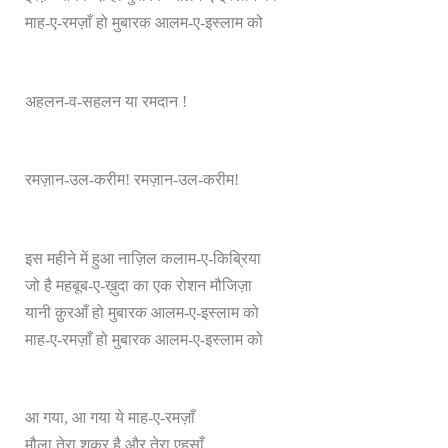
माह-ए-रमज़ाँ हो मुबारक आलम-ए-इस्लाम को
अहलन-व-सहलन या रमदान !
रमज़ान-उल-करीम! रमज़ान-उल-करीम!
इस महीने में हुआ नाज़िल कलाम-ए-किब्रिया
जो है महबूब-ए-ख़ुदा का एक रोशन मौजिज़ा
यानी क़ुरआँ हो मुबारक आलम-ए-इस्लाम को
माह-ए-रमज़ाँ हो मुबारक आलम-ए-इस्लाम को
आ गया, आ गया ये माह-ए-रमज़ाँ
मौला तेरा शुक्र है और तेरा एहसाँ