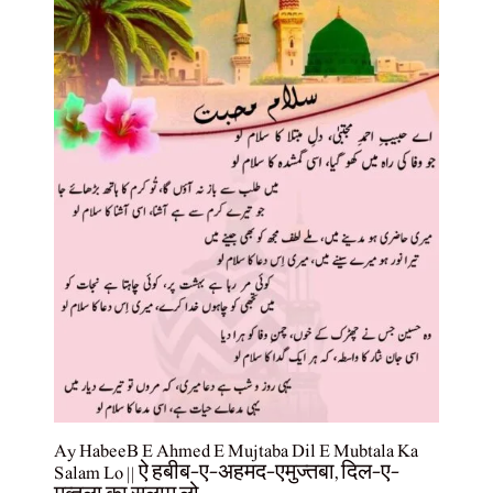
Ay HabeeB E Ahmed E Mujtaba Dil E Mubtala Ka
Salam Lo || ऐ हबीब-ए-अहमद-एमुज्तबा, दिल-ए-