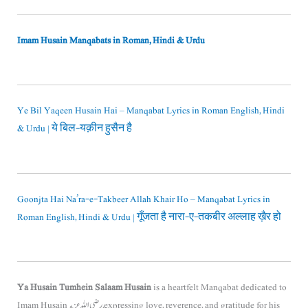
Imam Husain Manqabats in Roman, Hindi & Urdu
Ye Bil Yaqeen Husain Hai – Manqabat Lyrics in Roman English, Hindi
& Urdu | ये बिल-यक़ीन हुसैन है
Goonjta Hai Na’ra-e-Takbeer Allah Khair Ho – Manqabat Lyrics in
Roman English, Hindi & Urdu | गूँजता है नारा-ए-तकबीर अल्लाह ख़ैर हो
Ya Husain Tumhein Salaam Husain
is a heartfelt Manqabat dedicated to
Imam Husain رضي الله عنه, expressing love, reverence, and gratitude for his