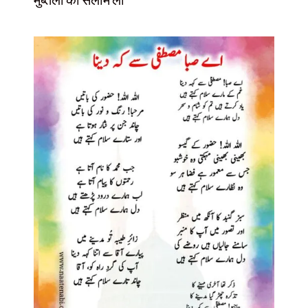
मुब्तला का सलाम लो