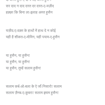
सर दाद न दाद दस्त दर दस्त-ए-यज़ीद
हक़्क़ा कि बिना ला-इलाह अस्त हुसैन
यज़ीद-ए-वक़्त के हाथों में हाथ दे न कोई
यही है शौकत-ए-मोमिन, यही पयाम-ए-हुसैन
या हुसैन, या हुसैन!
या हुसैन, या हुसैन!
या हुसैन, तुम्हें सलाम हुसैन!
सलाम कर्ब-ओ-बला के ऐ जाँ-निसारो! सलाम
सलाम ज़ैनब-ए-कुबरा! सलाम इमाम हुसैन!