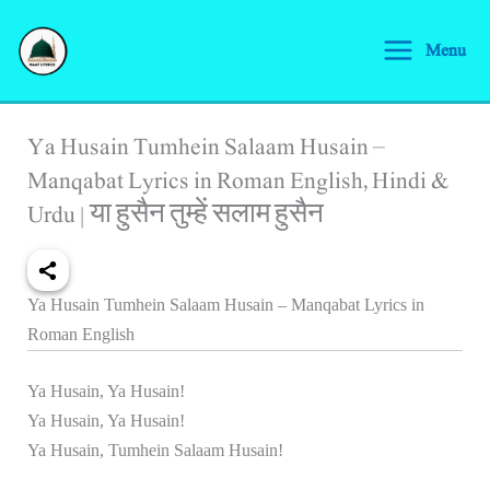
Skip
S
to
Menu
e
content
a
r
Ya Husain Tumhein Salaam Husain –
c
Manqabat Lyrics in Roman English, Hindi &
h
Urdu | या हुसैन तुम्हें सलाम हुसैन
Ya Husain Tumhein Salaam Husain – Manqabat Lyrics in
Roman English
Ya Husain, Ya Husain!
Ya Husain, Ya Husain!
Ya Husain, Tumhein Salaam Husain!