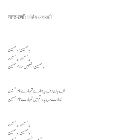
ना’त-ख़्वाँ:
ज़ोहैब अशरफ़ी
یا حسین، یا حسین!
یا حسین، یا حسین!
یا حسین، تمہیں سلام حسین
!
ہیں جان و دل یہ ہمارے تمہارے نام حسین!
ہمارے دل پہ رقم ہیں تمہارے نام حسین!
یا حسین، یا حسین!
یا حسین، یا حسین!