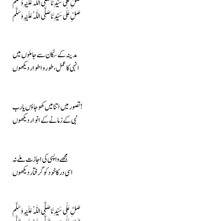
صَلِّ عَلٰی سَیِّدِنَا صَلَّی اللّٰہُ عَلَیْہِ وَسَلَّم
صَلِّ عَلٰی سَیِّدِنَا صَلَّی اللّٰہُ عَلَیْہِ وَسَلَّم
مدینہ کے سکّان سے جا ملوں میں
انہی کا عمل، طور و اطوار دیکھوں
تصور میں اتنا میں کھو جاؤں یا رب!
نبی کے زمانے کے انوار دیکھوں
مجھے واپسی کی اجازت ملے نہ
اسی در کا خود کو گرفتار دیکھوں
صَلِّ عَلٰی سَیِّدِنَا صَلَّی اللّٰہُ عَلَیْہِ وَسَلَّم