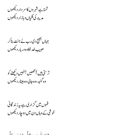
تمنا ہے شہروں کا سردار دیکھوں
مدینہ کی گلیاں و بازار دیکھوں
جہاں بھیج دی رب نے جنت بنا کر
حبیبِ خدا کا وہ دربار دیکھوں
ترستی ہیں آنکھیں جنہیں دیکھنے کو
وہ گنبد، وہ جالی، وہ مینار دیکھوں
غموں میں گزاری ہے یہ زندگانی
خوشی کے وہاں دن میں دو چار دیکھوں