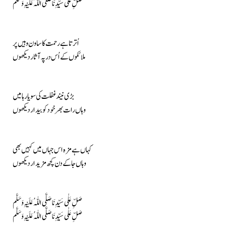
صَلِّ عَلٰی سَیِّدِنَا صَلَّی اللّٰہُ عَلَیْہِ وَسَلَّم
اُترتا ہے رحمت کا ساون وہیں پر
ملائکوں کے اُس در پہ آثار دیکھوں
بڑی نیند غفلت کی سویا رہا میں
وہاں رات بھر خود کو بیدار دیکھوں
کہاں ہے مزہ اس جہاں میں کہیں بھی
وہاں جا کے دن کچھ مزیدار دیکھوں
صَلِّ عَلٰی سَیِّدِنَا صَلَّی اللّٰہُ عَلَیْہِ وَسَلَّم
صَلِّ عَلٰی سَیِّدِنَا صَلَّی اللّٰہُ عَلَیْہِ وَسَلَّم