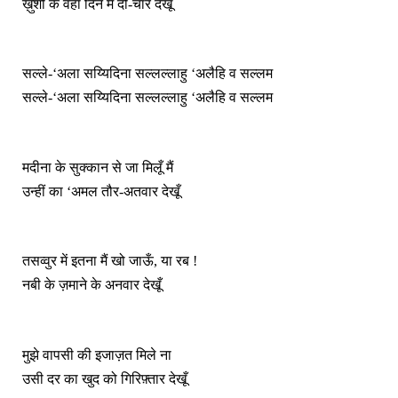
ख़ुशी के वहाँ दिन मैं दो-चार देखूँ
सल्ले-‘अला सय्यिदिना सल्लल्लाहु ‘अलैहि व सल्लम
सल्ले-‘अला सय्यिदिना सल्लल्लाहु ‘अलैहि व सल्लम
मदीना के सुक्कान से जा मिलूँ मैं
उन्हीं का ‘अमल तौर-अतवार देखूँ
तसव्वुर में इतना मैं खो जाऊँ, या रब !
नबी के ज़माने के अनवार देखूँ
मुझे वापसी की इजाज़त मिले ना
उसी दर का खुद को गिरिफ़्तार देखूँ