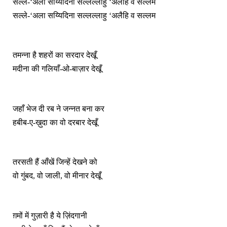
सल्ले-‘अला सय्यिदिना सल्लल्लाहु ‘अलैहि व सल्लम
सल्ले-‘अला सय्यिदिना सल्लल्लाहु ‘अलैहि व सल्लम
तमन्ना है शहरों का सरदार देखूँ
मदीना की गलियाँ-ओ-बाज़ार देखूँ
जहाँ भेज दी रब ने जन्नत बना कर
हबीब-ए-ख़ुदा का वो दरबार देखूँ
तरसती हैं आँखें जिन्हें देखने को
वो गुंबद, वो जाली, वो मीनार देखूँ
ग़मों में गुज़ारी है ये ज़िंदगानी