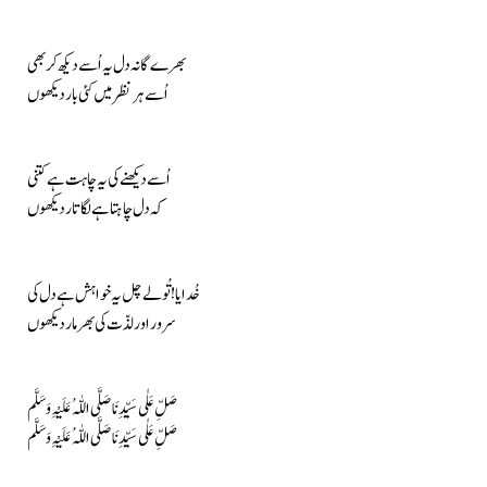
بھرے گا نہ دل یہ اُسے دیکھ کر بھی
اُسے ہر نظر میں کئی بار دیکھوں
اُسے دیکھنے کی یہ چاہت ہے کتنی
کہ دل چاہتا ہے لگاتار دیکھوں
خُدایا! تُو لے چل یہ خواہش ہے دل کی
سرور اور لذّت کی بھرمار دیکھوں
صَلِّ عَلٰی سَیِّدِنَا صَلَّی اللّٰہُ عَلَیْہِ وَسَلَّم
صَلِّ عَلٰی سَیِّدِنَا صَلَّی اللّٰہُ عَلَیْہِ وَسَلَّم