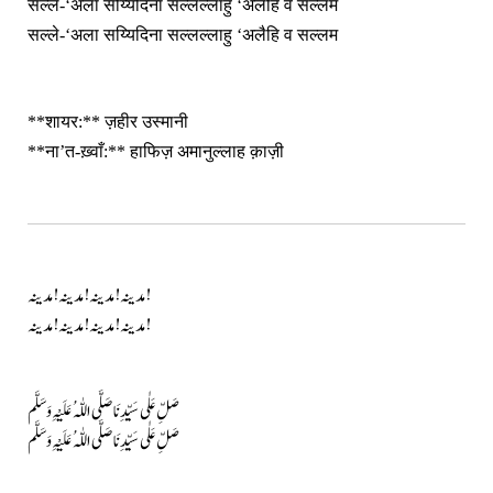
सल्ले-‘अला सय्यिदिना सल्लल्लाहु ‘अलैहि व सल्लम
सल्ले-‘अला सय्यिदिना सल्लल्लाहु ‘अलैहि व सल्लम
**शायर:** ज़हीर उस्मानी
**ना’त-ख़्वाँ:** हाफिज़ अमानुल्लाह क़ाज़ी
مدینہ! مدینہ! مدینہ! مدینہ!
مدینہ! مدینہ! مدینہ! مدینہ!
صَلِّ عَلٰی سَیِّدِنَا صَلَّی اللّٰہُ عَلَیْہِ وَسَلَّم
صَلِّ عَلٰی سَیِّدِنَا صَلَّی اللّٰہُ عَلَیْہِ وَسَلَّم