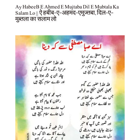
Ay HabeeB E Ahmed E Mujtaba Dil E Mubtala Ka
Salam Lo || ऐ हबीब-ए-अहमद-एमुज्तबा, दिल-ए-
मुब्तला का सलाम लो