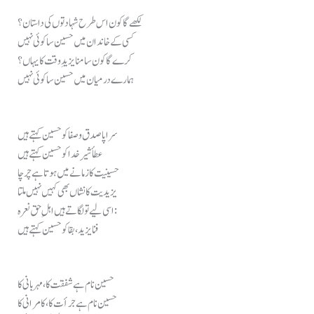
لکھے گا کون اس طرح شہادتوں کی داستان؟
کسی کے خاندان میں حسین سا کوئی نہیں
کرے گا کون سامنا یزیدِ وقت کا یہاں؟
ہمارے درمیان میں حسین سا کوئی نہیں
سراپا صدق و صفا کو حسین کہتے ہیں
عطأ شیرِ خدا کو حسین کہتے ہیں
حسینیت کا زمانے میں ہوتا ہے چرچا
یزیدیت کا نشاں بھی کہیں نہیں ملتا
اسی لیے تو لگاتے ہیں اہلِ حق نعرہ:
فنا یزید، بقا کو حسین کہتے ہیں
حسین نام ہے شفقت کا، مہربانی کا
حسین نام ہے جرأت کا، کامرانی کا