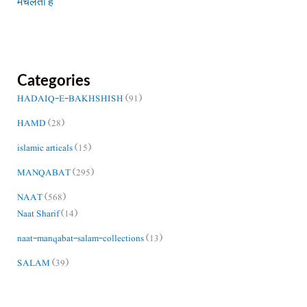
मचलता है
Categories
HADAIQ-E-BAKHSHISH
(91)
HAMD
(28)
islamic articals
(15)
MANQABAT
(295)
NAAT
(568)
Naat Sharif
(14)
naat-manqabat-salam-collections
(13)
SALAM
(39)