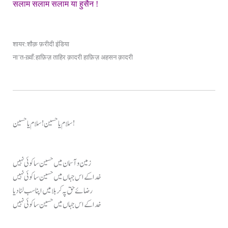
सलाम सलाम सलाम या हुसैन !
शायर:
शौक़ फ़रीदी इंडिया
ना’त-ख़्वाँ:
हाफ़िज़ ताहिर क़ादरी
हाफ़िज़ अहसन क़ादरी
سلام یا حسین! سلام یا حسین!
زمین و آسمان میں حسین سا کوئی نہیں
خدا کے اس جہاں میں حسین سا کوئی نہیں
رضائے حق پہ کربلا میں اپنا سب لٹا دیا
خدا کے اس جہاں میں حسین سا کوئی نہیں