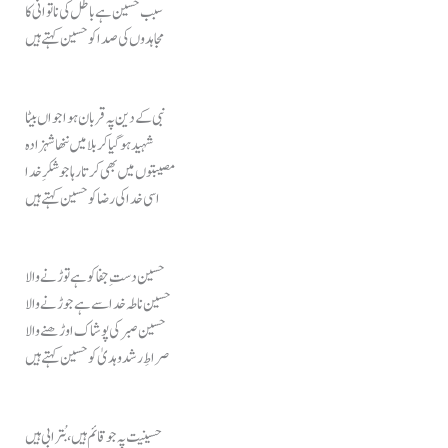
سبب حسین ہے باطل کی ناتوانی کا
مجاہدوں کی صدا کو حسین کہتے ہیں
نبی کے دین پہ قربان ہوا جواں بیٹا
شہید ہو گیا کربلا میں ننھا شہزادہ
مصیبتوں میں بھی کرتا رہا جو شکرِ خدا
اسی خدا کی رضا کو حسین کہتے ہیں
حسین دستِ جفا کو ہے توڑنے والا
حسین ناطہ خدا سے ہے جوڑنے والا
حسین صبر کی پوشاک اوڑھنے والا
صراطِ رشد و ہدیٰ کو حسین کہتے ہیں
حسینیت پہ جو قائم ہیں، بُترابی ہیں