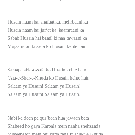
Husain naam hai shafqat ka, mehrbaani ka
Husain naam hai jur‘at ka, kaamraani ka
Sabab Husain hai baatil ki naa-tawaani ka
Mujaahidon ki sada ko Husain kehte hain
Saraapa sidq-o-safa ko Husain kehte hain
‘Ata-e-Sher-e-Khuda ko Husain kehte hain
Salaam ya Husain! Salaam ya Husain!
Salaam ya Husain! Salaam ya Husain!
Nabi ke deen pe qur’baan hua jawaan beta
Shaheed ho gaya Karbala mein nanha shehzaada
Museebaton mein bhi karta raha jo shukr-e-Khuda