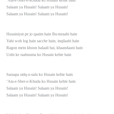
‘Ata-e-Sher-e-Khuda ko Husain kehte hain
Salaam ya Husain! Salaam ya Husain!
Salaam ya Husain! Salaam ya Husain!
Husainiyat pe jo qaaim hain Bu-turaabi hain
Yahi woh log hain sacche hain, inqilaabi hain
Ragon mein khoon halaali hai, khaandaani hain
Unhi ke raahnuma ko Husain kehte hain
Saraapa sidq-o-safa ko Husain kehte hain
‘Ata-e-Sher-e-Khuda ko Husain kehte hain
Salaam ya Husain! Salaam ya Husain!
Salaam ya Husain! Salaam ya Husain!