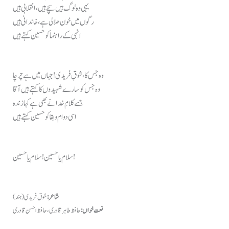
یہی وہ لوگ ہیں سچے ہیں، انقلابی ہیں
رگوں میں خون حلالی ہے، خاندانی ہیں
انہی کے راہنما کو حسین کہتے ہیں
وہ جس کا، شوقِ فریدی! جہاں میں ہے چرچا
وہ جس کو سارے شہیدوں کا کہتے ہیں آقا
جسے کلامِ خدا نے بھی ہے کہا زندہ
اسی دوام و بقا کو حسین کہتے ہیں
سلام یا حسین! سلام یا حسین!
شاعر:
شوق فریدی (ہند)
نعت خواں:
حافظ طاہر قادری، حافظ احسن قادری