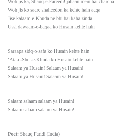
Woh jis ka, Shauq-e-Fareedi! jahaan mein hai charcha
Woh jis ko saare shaheedon ka kehte hain aaqa
Jise kalaam-e-Khuda ne bhi hai kaha zinda
Ussi dawaam-o-baqaa ko Husain kehte hain
Saraapa sidq-o-safa ko Husain kehte hain
‘Ata-e-Sher-e-Khuda ko Husain kehte hain
Salaam ya Husain! Salaam ya Husain!
Salaam ya Husain! Salaam ya Husain!
Salaam salaam salaam ya Husain!
Salaam salaam salaam ya Husain!
Poet:
Shauq Faridi (India)