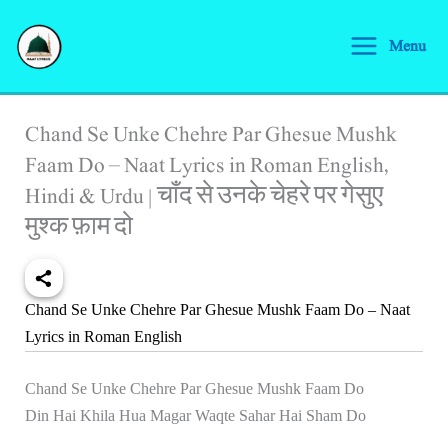
Skip
S
to
Menu
e
content
a
r
Chand Se Unke Chehre Par Ghesue Mushk
c
Faam Do – Naat Lyrics in Roman English,
h
Hindi & Urdu | चाँद से उनके चेहरे पर गेसुए
मुश्क फ़ाम दो
Chand Se Unke Chehre Par Ghesue Mushk Faam Do – Naat
Lyrics in Roman English
Chand Se Unke Chehre Par Ghesue Mushk Faam Do
Din Hai Khila Hua Magar Waqte Sahar Hai Sham Do