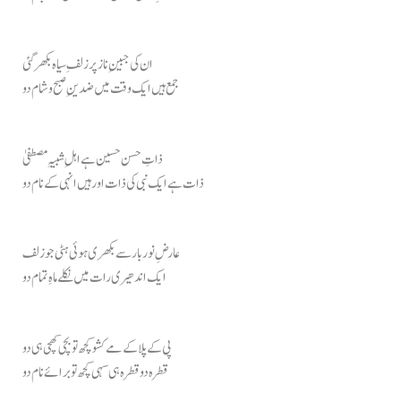
ان کی جبینِ ناز پر زلفِ سیاہ بکھر گئی
جمع ہیں ایک وقت میں ضدینِ صبح و شام دو
ذاتِ حسن حسین ہے اہلِ شبیہِ مصطفیٰ
ذات ہے ایک نبی کی ذات اور ہیں انہی کے نام دو
عارضِ نور بار سے بکھری ہوئی ہٹی جو زلف
ایک اندھیری رات میں نکلے ماہِ تمام دو
پی کے پلا کے مے کشو کچھ تو بچی کھچی ہی دو
قطرہ دو قطرہ ہی سہی کچھ تو برائے نام دو