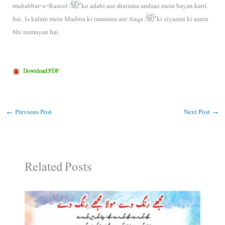
muhabbat-e-Rasool ﷺ ko adabi aur shairana andaaz mein bayan karti
hai. Is kalam mein Madina ki tamanna aur Aaqa ﷺ ki ziyaarat ki aarzu
bhi numayan hai.
Download PDF
←
Previous Post
Next Post
→
Related Posts