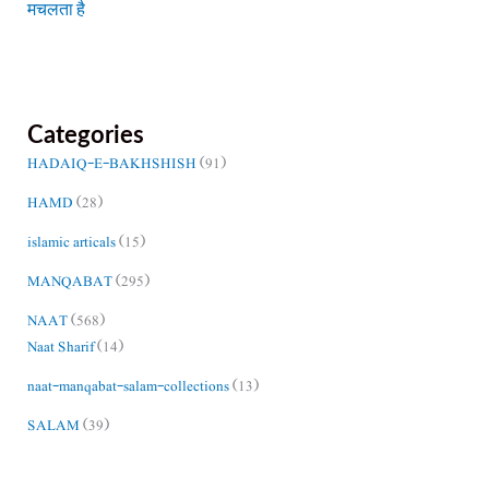
मचलता है
Categories
HADAIQ-E-BAKHSHISH
(91)
HAMD
(28)
islamic articals
(15)
MANQABAT
(295)
NAAT
(568)
Naat Sharif
(14)
naat-manqabat-salam-collections
(13)
SALAM
(39)