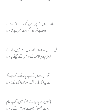
چاند سے ان کے چہرے پر گیسوئے مشک فام دو
دن ہے کھلا ہوا مگر وقتِ سحر ہے شام دو
خیر سے دن خدا وہ لائے دونوں حرم ہمیں دکھائے
زمزم و بیرِ فاطمہ کے پیئیں گے چھلکے جام دو
تلووں سے ان کے چار چاند لگ گئے ماہِ رما کو
ہے یہ انہی کی تابشیں اور ہیں انہی کے نام دو
ہاتھوں سے چار یار کے ہم کو ملیں گے چار جام
دستِ حسن حسین سے اور ملیں گے جام دو