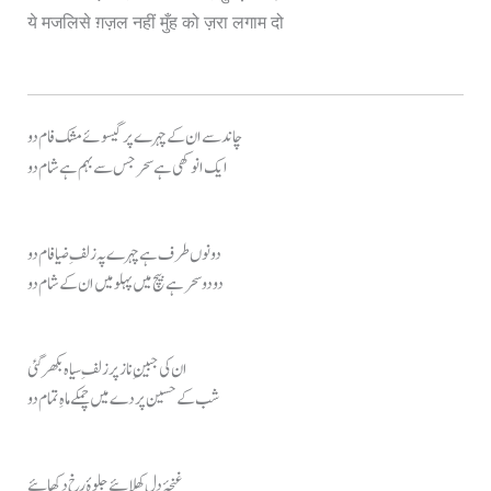
ये मजलिसे ग़ज़ल नहीं मुँह को ज़रा लगाम दो
چاند سے ان کے چہرے پر گیسوئے مشک فام دو
ایک انوکھی ہے سحر جس سے بہم ہے شام دو
دونوں طرف ہے چہرے پہ زلفِ ضیا فام دو
دو دو سحر ہے بیچ میں پہلو میں ان کے شام دو
ان کی جبینِ ناز پر زلفِ سیاہ بکھر گئی
شب کے حسین پردے میں چمکے ماہِ تمام دو
غنچۂ دل کھلائیے جلوۂ رخ دکھائیے