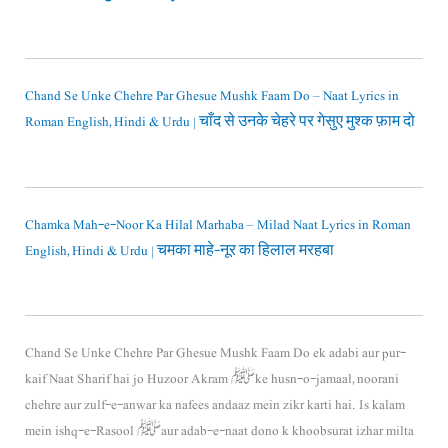
Chand Se Unke Chehre Par Ghesue Mushk Faam Do – Naat Lyrics in
Roman English, Hindi & Urdu | चाँद से उनके चेहरे पर गेसुए मुश्क फ़ाम दो
Chamka Mah-e-Noor Ka Hilal Marhaba – Milad Naat Lyrics in Roman
English, Hindi & Urdu | चमका माहे-नूर का हिलाल मरहबा
Chand Se Unke Chehre Par Ghesue Mushk Faam Do ek adabi aur pur-
kaif Naat Sharif hai jo Huzoor Akram ﷺ ke husn-o-jamaal, noorani
chehre aur zulf-e-anwar ka nafees andaaz mein zikr karti hai. Is kalam
mein ishq-e-Rasool ﷺ aur adab-e-naat dono k khoobsurat izhar milta