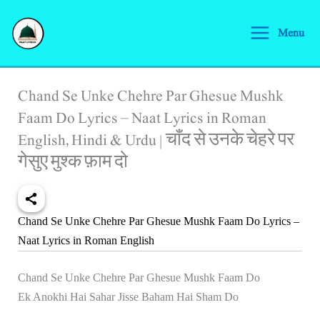
Skip
S
to
Menu
e
content
a
r
Chand Se Unke Chehre Par Ghesue Mushk
c
Faam Do Lyrics – Naat Lyrics in Roman
h
English, Hindi & Urdu | चाँद से उनके चेहरे पर
गेसुए मुश्क फ़ाम दो
Chand Se Unke Chehre Par Ghesue Mushk Faam Do Lyrics –
Naat Lyrics in Roman English
Chand Se Unke Chehre Par Ghesue Mushk Faam Do
Ek Anokhi Hai Sahar Jisse Baham Hai Sham Do