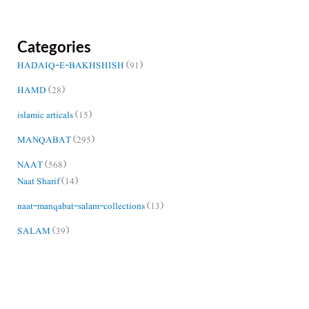
Categories
HADAIQ-E-BAKHSHISH
(91)
HAMD
(28)
islamic articals
(15)
MANQABAT
(295)
NAAT
(568)
Naat Sharif
(14)
naat-manqabat-salam-collections
(13)
SALAM
(39)