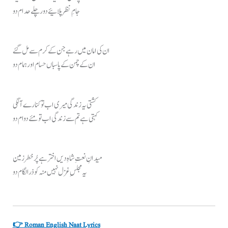
جامِ نظر پلائیے دور چلے حدام دو
ان کی امان میں رہے جن کے کرم سے مل گئے
ان کے چمن کے پاسباں حسام اور ہمام دو
کشتی یہ زندگی میری اب تو کنارے آ لگی
کہتی ہے تم سے زندگی اب تو مئے دوام دو
میدانِ نعتِ شاہِ دیں اختر ہے پُرخطر زمین
یہ مجلسِ غزل نہیں منہ کو ذرا لگام دو
👉 Roman English Naat Lyrics