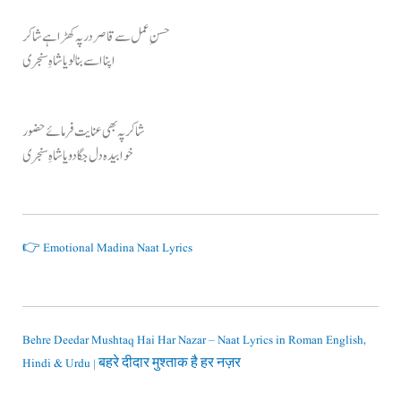
حسنِ عمل سے قاصر در پہ کھڑا ہے شاکر
اپنا اسے بنا لو یا شاہِ سنجری
شاکر پہ بھی عنایت فرمائے حضور
خوابیدہ دل جگا دو یا شاہِ سنجری
👉 Emotional Madina Naat Lyrics
Behre Deedar Mushtaq Hai Har Nazar – Naat Lyrics in Roman English,
Hindi & Urdu | बहरे दीदार मुश्ताक है हर नज़र