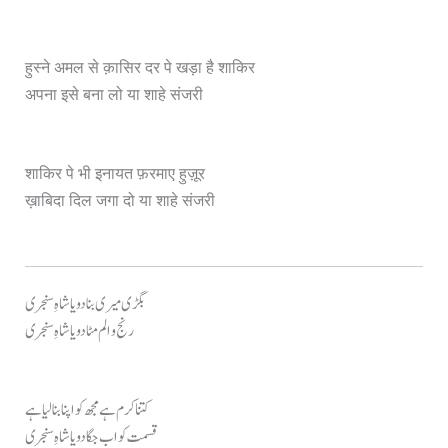
हुस्ने अमल से क़ासिर दर पे खड़ा है शाकिर
अपना इसे बना लो या शाहे संजरी
शाकिर पे भी इनायत फ़रमाए हुज़ूर
ख़ाबिदा दिल जगा दो या शाहे संजरी
بگڑی میری بنا دو یا شاہِ سنجری
رنج و الم مٹا دو یا شاہِ سنجری
کتنا کرم ہے مجھ کو اپنا بنا لیا ہے
قسمت کو اب جگا دو یا شاہِ سنجری