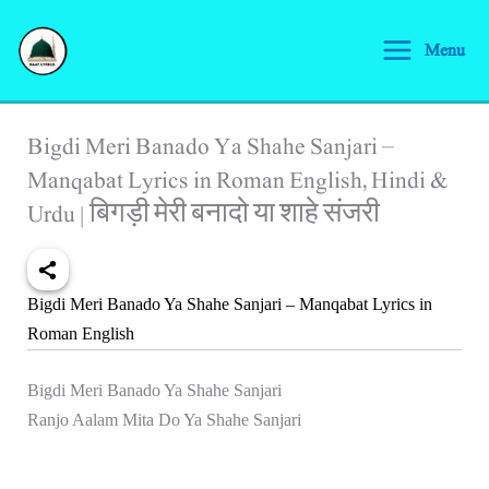
Skip
S
to
Menu
e
content
a
r
Bigdi Meri Banado Ya Shahe Sanjari –
c
Manqabat Lyrics in Roman English, Hindi &
h
Urdu | बिगड़ी मेरी बनादो या शाहे संजरी
Bigdi Meri Banado Ya Shahe Sanjari – Manqabat Lyrics in
Roman English
Bigdi Meri Banado Ya Shahe Sanjari
Ranjo Aalam Mita Do Ya Shahe Sanjari