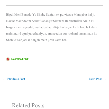
Bigdi Meri Banado Ya Shahe Sanjari ek pur-jazba Manqabat hai jo
Hazrat Makhdoom Ashraf Jahangir Simnani Rahmatullah Alaih ki
bargah mein aqeedat, muhabbat aur iltija ko bayan karti hai. Is kalam
mein murid apni pareshaniyon, ummeedon aur roohani tamannaon ko
Shah-e-Sanjari ki bargah mein pesh karta hai.
Download PDF
←
Previous Post
Next Post
→
Related Posts