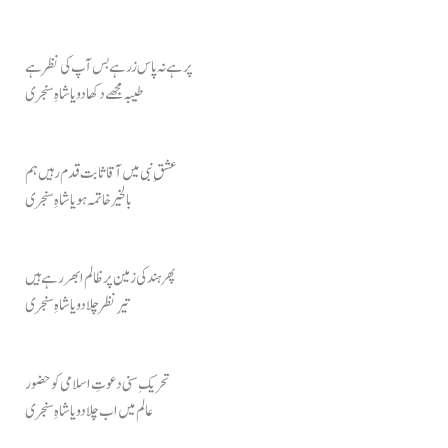
پر ہے نہ پاس زر ہے بس آپ کی نظر ہے
طیبہ مجھے دکھا دو یا شاہِ سنجری
عشقِ نبی میں آقا ثابت قدم رہیں ہم
بالخیر خاتمہ ہو یا شاہِ سنجری
پھر ہند کی زمین پر ظالم ابھر رہے ہیں
تیرِ نظر چلا دو یا شاہِ سنجری
تحریکِ سنی دعوتِ اسلامی کو حضور
عالم میں اب چلا دو یا شاہِ سنجری