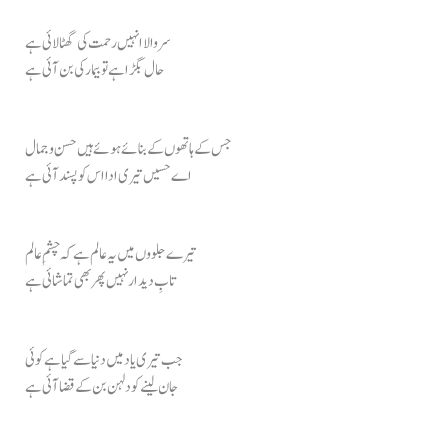
سروالا انہیں رحمت کی گھٹا لائی ہے
حال بگڑا ہے تو بیمار کی بن آئی ہے
جس کے ہاتھوں کے بنائے ہوئے ہیں حسن و جمال
اے حسیں تیری ادا اس کو پسند آئی ہے
تیرے جلووں میں یہ عالم ہے کہ چشمِ عالم
تابِ دیدار نہیں پھر بھی تماشائی ہے
جب تیری یاد میں دنیا سے گیا ہے کوئی
جان لینے کو دلہن بن کے قضا آئی ہے