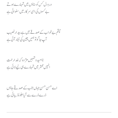
دردِ دل کس کو سناؤں میں تمہارے ہوتے
بے کسوں کی اسی سرکار میں سنوائی ہے
چشمِ بے خواب کے صدقے میں ہے بیدار نصیب
آپ جاگو تو ہمیں چین کی نیند آئی ہے
نا امیدو تمہیں مژدہ کہ خدا رحمت
انہیں محشر میں تمہارے ہی لیے لائی ہے
اے حسن حسنِ جہاں تاب کے صدقے جاؤں
ذرے ذرے سے آیا جلوۂ زیبائی ہے