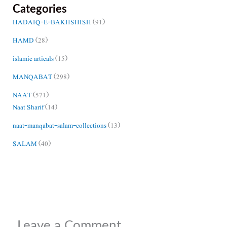
Categories
HADAIQ-E-BAKHSHISH
(91)
HAMD
(28)
islamic articals
(15)
MANQABAT
(298)
NAAT
(571)
Naat Sharif
(14)
naat-manqabat-salam-collections
(13)
SALAM
(40)
Leave a Comment