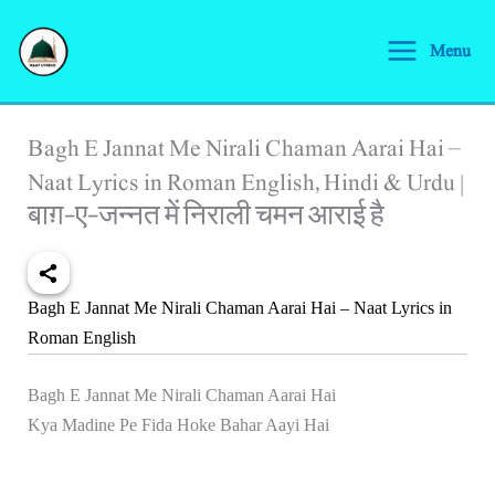
Skip
S
to
Menu
e
content
a
r
Bagh E Jannat Me Nirali Chaman Aarai Hai –
c
Naat Lyrics in Roman English, Hindi & Urdu |
h
बाग़-ए-जन्नत में निराली चमन आराई है
Bagh E Jannat Me Nirali Chaman Aarai Hai – Naat Lyrics in
Roman English
Bagh E Jannat Me Nirali Chaman Aarai Hai
Kya Madine Pe Fida Hoke Bahar Aayi Hai