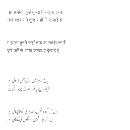
ना-उम्मीदो तुम्हें मुज़्दा कि ख़ुदा रहमत
उन्हें महशर में तुम्हारे ही लिए लाई है
ऐ हसन हुस्ने जहाँ ताब के सदक़े जाऊँ
ज़र्रे ज़र्रे से आया जल्वा-ए-ज़ेबाई है
باغِ جنت میں نرالی چمن آرائی ہے
کیا مدینے پہ فدا ہو کے بہار آئی ہے
ان کے گیسو نہیں رحمت کی گھٹا چھائی ہے
ان کے ابرو نہیں دو قبلوں کی یکجائی ہے