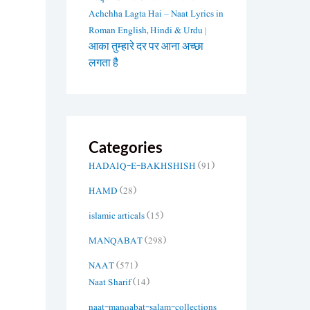
Achchha Lagta Hai – Naat Lyrics in
Roman English, Hindi & Urdu |
आका तुम्हारे दर पर आना अच्छा
लगता है
Categories
HADAIQ-E-BAKHSHISH
(91)
HAMD
(28)
islamic articals
(15)
MANQABAT
(298)
NAAT
(571)
Naat Sharif
(14)
naat-manqabat-salam-collections