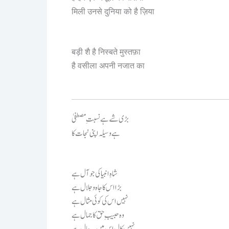
मिली उनसे दुनिया को है ज़िया
बड़ी शै है निस्बते मुस्तफ़ा
है वसीला अपनी नजात का
بڑی شے ہے نسبتِ مصطفیٰ
ہے وسیلہ اپنی نجات کا
شاہِ انبیا کی جو آل ہے
بڑا اس کا جاہ و جلال ہے
نہیں اس کی کوئی مثال ہے
وہ حبیبِ حق کا جمال ہے
نہیں کال اس میں یہ حال ہے