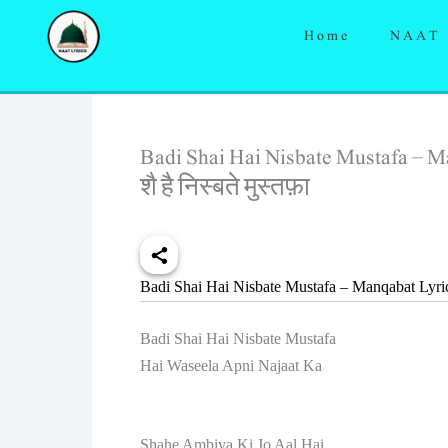
Skip
Home
NAAT
to
content
Badi Shai Hai Nisbate Mustafa – Ma
शै है निस्बते मुस्तफ़ा
Badi Shai Hai Nisbate Mustafa – Manqabat Lyri
Badi Shai Hai Nisbate Mustafa
Hai Waseela Apni Najaat Ka
Shahe Ambiya Ki Jo Aal Hai