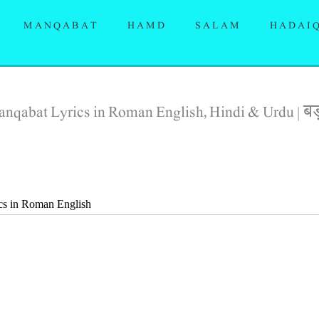
MANQABAT
HAMD
SALAM
HADAI
nqabat Lyrics in Roman English, Hindi & Urdu | बड
cs in Roman English