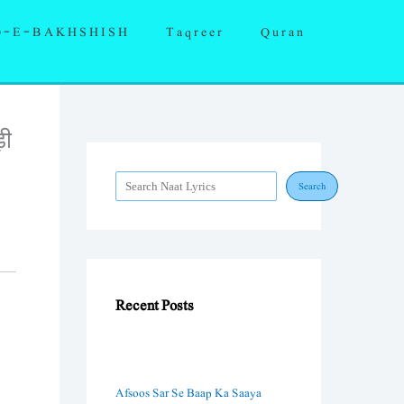
S
Q-E-BAKHSHISH
Taqreer
Quran
e
a
r
c
़ी
h
Search
Recent Posts
Afsoos Sar Se Baap Ka Saaya