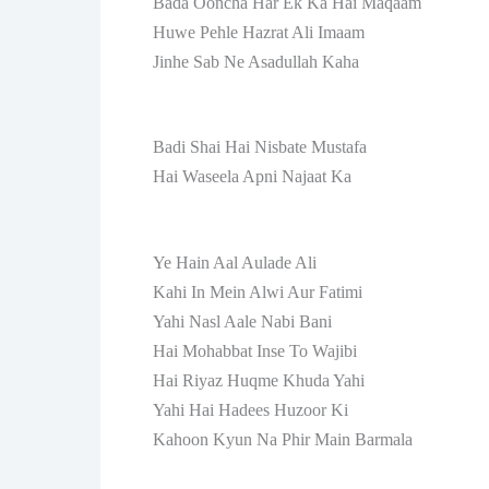
Bada Ooncha Har Ek Ka Hai Maqaam
Huwe Pehle Hazrat Ali Imaam
Jinhe Sab Ne Asadullah Kaha
Badi Shai Hai Nisbate Mustafa
Hai Waseela Apni Najaat Ka
Ye Hain Aal Aulade Ali
Kahi In Mein Alwi Aur Fatimi
Yahi Nasl Aale Nabi Bani
Hai Mohabbat Inse To Wajibi
Hai Riyaz Huqme Khuda Yahi
Yahi Hai Hadees Huzoor Ki
Kahoon Kyun Na Phir Main Barmala