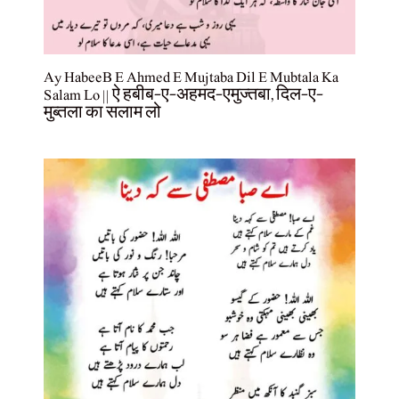
Ay HabeeB E Ahmed E Mujtaba Dil E Mubtala Ka
Salam Lo || ऐ हबीब-ए-अहमद-एमुज्तबा, दिल-ए-
मुब्तला का सलाम लो