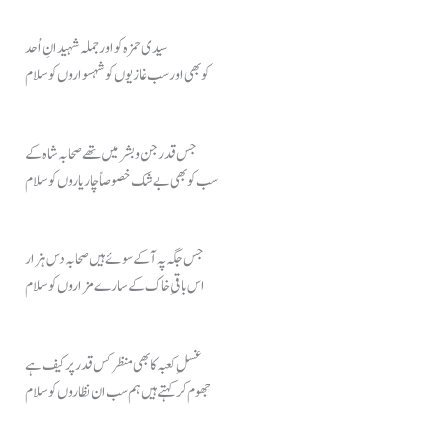
سیدی حمزہ کو اور جملہ شہیدانِ اُحد
کو بھی اور سب غازیوں کو شہسواروں کو سلام
جس قدر جن و بشر میں تھے صحابہ شاہ کے
سب کو بھی بے شک خصوصاً چار یاروں کو سلام
جس جگہ پہ آ کے سوئے ہیں صحابہ دس ہزار
اس باقیِ خاک کے سارے مزاروں کو سلام
غسلِ کعبہ کا بھی منظر کس قدر پر کیف ہے
جھوم کر کہتے ہیں ہم سب ان نظاروں کو سلام