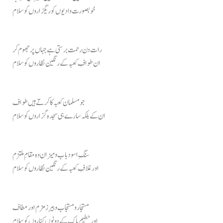
خوبصورت وادیوں کو ریگزاروں کو سلام
رات دن رحمت برستی ہے جہاں پر جھوم کر
ان طوافِ کعبہ کے رنگین نظاروں کو سلام
جو مسلمان کعبہ کا کرتے ہیں طواف
ان کے بلکہ سارے ہی سجدہ گزاروں کو سلام
سنگِ اسود باب و میزان وہ مقامِ ملتزم
اور غلافِ کعبہ کے رنگین نظاروں کو سلام
مستجار و مستجاب و بیرِ زمزم اور مطاف
اور حطیمِ پاک کے دونوں کناروں کو سلام