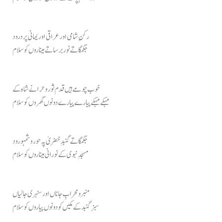
رکنِ شامی اور عراقی اور یمانی پر درود
جگمگاتے نور برساتے میناروں کو سلام
خوب چومے ہیں قدم ثور و حرا نے شاہ کے
مہکے مہکے پیارے پیارے دونوں گھروں کو سلام
جگمگاتے گنبدِ خضریٰ پہ حور و شمہورود
مسجدِ نبوی کے نورانی میناروں کو سلام
منبر و محرابِ جاناں اور سنہری جالیاں
سبز گنبد کے مکیں کو دونوں پیاروں کو سلام