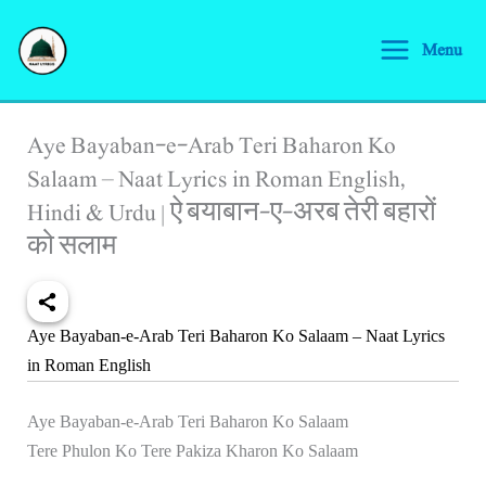
Skip
S
to
Menu
e
content
a
r
Aye Bayaban-e-Arab Teri Baharon Ko
c
Salaam – Naat Lyrics in Roman English,
h
Hindi & Urdu | ऐ बयाबान-ए-अरब तेरी बहारों
को सलाम
Aye Bayaban-e-Arab Teri Baharon Ko Salaam – Naat Lyrics
in Roman English
Aye Bayaban-e-Arab Teri Baharon Ko Salaam
Tere Phulon Ko Tere Pakiza Kharon Ko Salaam