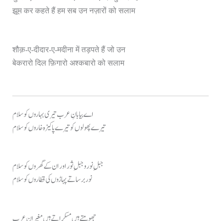
झूम कर कहते हैं हम सब उन नज़ारों को सलाम
शौक़-ए-दीदार-ए-मदीना में तड़पते हैं जो उन
बेकरारो दिल फ़िगारो अश्कबारो को सलाम
اے بیابانِ عرب تیری بہاروں کو سلام
تیرے پھولوں کو تیرے پاکیزہ خاروں کو سلام
جبلِ نور و جبلِ ثور اور ان کے گھروں کو سلام
نور برساتے پہاڑوں کی قطاروں کو سلام
جھومتے ہیں مسکراتے ہیں مغیرانِ عرب