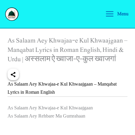
Skip
S
to
Menu
e
content
a
r
As Salaam Aey Khwajaa-e Kul Khwaajgaan –
c
Manqabat Lyrics in Roman English, Hindi &
h
Urdu | अस्सलाम ऐ ख्वाजा-ए-कुल ख्वाजगां
As Salaam Aey Khwajaa-e Kul Khwaajgaan – Manqabat
Lyrics in Roman English
As Salaam Aey Khwajaa-e Kul Khwaajgaan
As Salaam Aey Rehbare Ma Gumrahaan