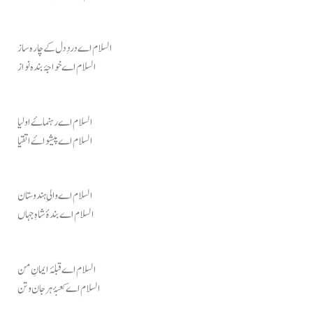
السلام اے دردِ دل کے چارہ ساز
السلام اے خواجۂ بندہ نواز
السلام اے رہنماۓ اولیا
السلام اے پیشواۓ اتقیا
السلام اے والیِ ہندوستان
السلام اے بندۂ شاہِ جہاں
السلام اے قبلۂ ایمانِ من
السلام اے کعبۂ ہر جان و تن