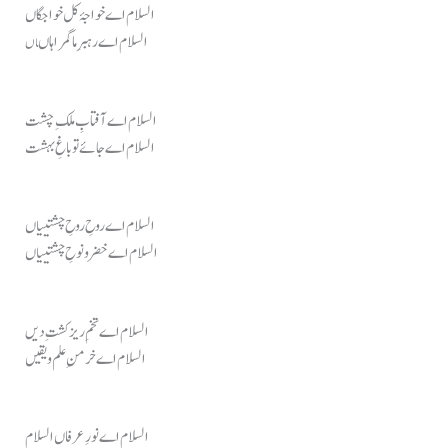
السلام اے خواجۂ کل خواجگاں
السلام اے رہبرِ ما گمراہاں
اں
السلام اے آفتابِ ملکِ چشت
السلام اے جائے تو باغِ بہشت
السلام اے روحِ روحِ چشتییاں
السلام اے خضر و نوحِ چشتییاں
السلام اے تخمِ ریز کشتِ دیں
السلام اے خرمنِ علم و یقیں
السلام اے نورِ عرفاں السلام