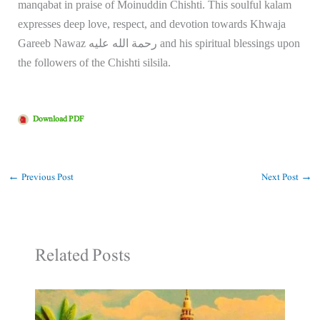
manqabat in praise of
Moinuddin Chishti
. This soulful kalam
expresses deep love, respect, and devotion towards Khwaja
Gareeb Nawaz رحمة الله عليه and his spiritual blessings upon
the followers of the Chishti silsila.
Download PDF
←
Previous Post
Next Post
→
Related Posts