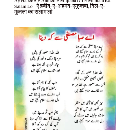
Ay HabeeB E Ahmed E Mujtaba Dil E Mubtala Ka
Salam Lo || ऐ हबीब-ए-अहमद-एमुज्तबा, दिल-ए-
मुब्तला का सलाम लो