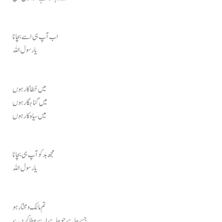
اب آپ ہی اسے بچانا
یا رسول اللہ
میں خطاکار ہوں
میں گناہگار ہوں
میں سیاہ کار ہوں
مجھ بد کو آپ ہی بچانا
یا رسول اللہ
تم مالک و مختار ہو
جسے چاہے جو چاہے اسے عطا کردے