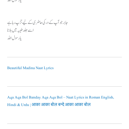
جابر جو آپ کے در کی حاضری کے لیے تڑپ رہا ہے
اسے جلد طیبہ میں بلانا
یا رسول اللہ
Beautiful Madina Naat Lyrics
Aqa Aqa Bol Banday Aqa Aqa Bol – Naat Lyrics in Roman English,
Hindi & Urdu | आका आका बोल बन्दे आका आका बोल