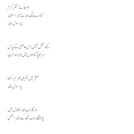
ہو جائے نظرِ کرم
کنارے لگ جائے میرا سفینہ
یا رسول اللہ
کچھ عمل نہیں اس عاصی کے پاس
سر تا پا گناہوں میں ڈوبا ہوا ہے
محشر میں تم ہی بھرم رکھنا
یا رسول اللہ
ہوگا جب خدا جلال میں
پوچھے جب مجھ سے میرا عمل