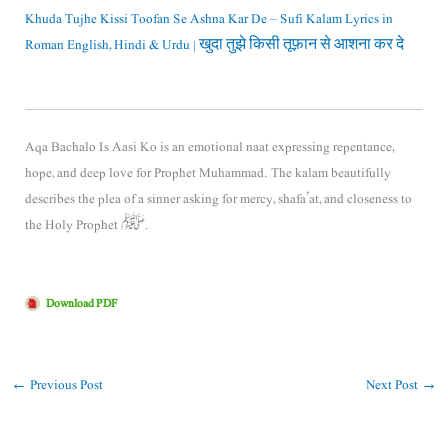
Khuda Tujhe Kissi Toofan Se Ashna Kar De – Sufi Kalam Lyrics in
Roman English, Hindi & Urdu | खुदा तुझे किसी तूफ़ान से आशना कर दे
Aqa Bachalo Is Aasi Ko is an emotional naat expressing repentance,
hope, and deep love for
Prophet Muhammad
. The kalam beautifully
describes the plea of a sinner asking for mercy, shafa’at, and closeness to
the Holy Prophet ﷺ.
Download PDF
←
Previous Post
Next Post
→