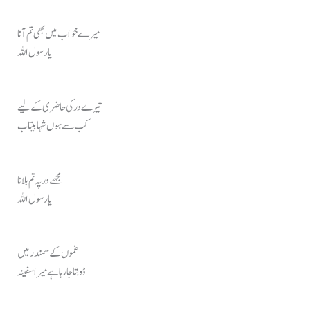
میرے خواب میں بھی تم آنا
یا رسول اللہ
تیرے در کی حاضری کے لیے
کب سے ہوں شہا بیتاب
مجھے در پہ تم بلانا
یا رسول اللہ
غموں کے سمندر میں
ڈوبتا جا رہا ہے میرا سفینہ