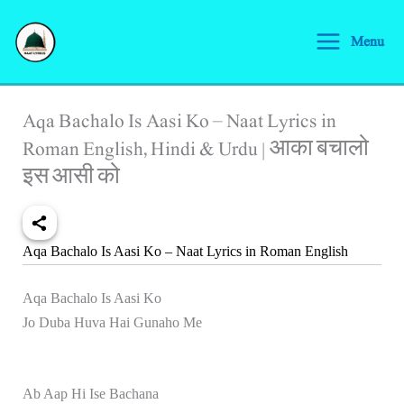
Skip
S
to
Menu
e
content
a
r
Aqa Bachalo Is Aasi Ko – Naat Lyrics in
c
Roman English, Hindi & Urdu | आका बचालो
h
इस आसी को
Aqa Bachalo Is Aasi Ko – Naat Lyrics in Roman English
Aqa Bachalo Is Aasi Ko
Jo Duba Huva Hai Gunaho Me
Ab Aap Hi Ise Bachana