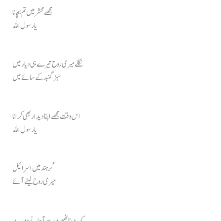
مجھے محشر میں تم بچانا
یا رسول اللہ
نکلے میری روح تیرے ہی دیار میں
سبز گنبد کے سائے میں
اس وقت مجھے اپنا دیدار بھی کرانا
یا رسول اللہ
گر ہند میں اسرائیل
میری روح لینے آئے
کہہ دینا ٹھہرو اسے آجانے دو مدینہ