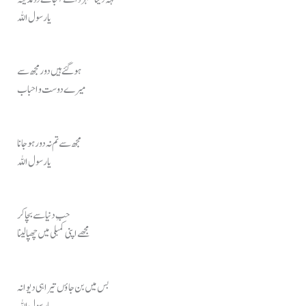
یا رسول اللہ
ہو گئے ہیں دور مجھ سے
میرے دوست و احباب
مجھ سے تم نہ دور ہو جانا
یا رسول اللہ
حبِ دنیا سے بچا کر
مجھے اپنی کمبلی میں چھپالینا
بس میں بن جاؤں تیرا ہی دیوانہ
یا رسول اللہ