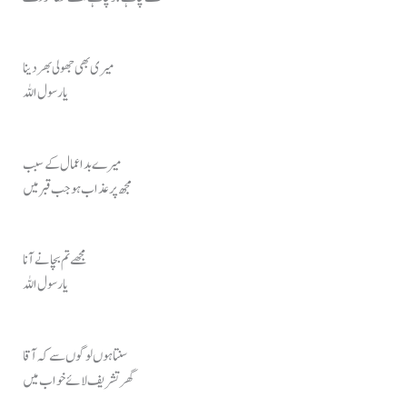
میری بھی جھولی بھر دینا
یا رسول اللہ
میرے بد اعمال کے سبب
مجھ پر عذاب ہو جب قبر میں
مجھے تم بچانے آنا
یا رسول اللہ
سنتا ہوں لوگوں سے کہ آقا
گھر تشریف لائے خواب میں