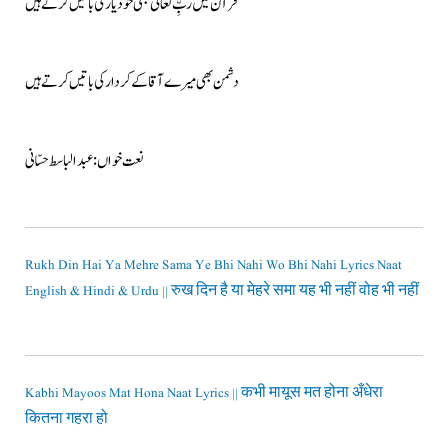
قرآن میں ربِّ تعالیٰ بھی خود یار کی باتیں کرتے ہیں
دشمن بھی میرے آقا کے کردار کی باتیں کرتے ہیں
نعت خواں: عبدالباسط حسّانی
Rukh Din Hai Ya Mehre Sama Ye Bhi Nahi Wo Bhi Nahi Lyrics Naat
English & Hindi & Urdu || रुख दिन है या मेहरे समा यह भी नहीं वोह भी नहीं
Kabhi Mayoos Mat Hona Naat Lyrics || कभी मायूस मत होना अँधेरा
कितना गहरा हो