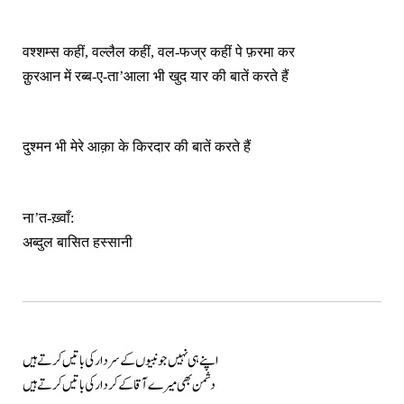
वश्शम्स कहीं, वल्लैल कहीं, वल-फज्र कहीं पे फ़रमा कर
क़ुरआन में रब्ब-ए-ता’आला भी खुद यार की बातें करते हैं
दुश्मन भी मेरे आक़ा के किरदार की बातें करते हैं
ना’त-ख़्वाँ:
अब्दुल बासित हस्सानी
اپنے ہی نہیں جو نبیوں کے سردار کی باتیں کرتے ہیں
دشمن بھی میرے آقا کے کردار کی باتیں کرتے ہیں