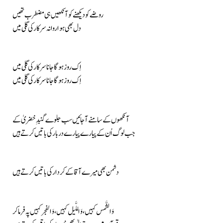
روضے کو دیکھنے کو آنکھیں ہی مضطرب تھیں
دل بھی ہوا روانہ سرکار کی گلی میں
اِک روز ہوگا جانا سرکار کی گلی میں
اِک روز ہوگا جانا سرکار کی گلی میں
آنکھوں کے سامنے آ جائیں سب جلوے گنبدِ خضریٰ کے
جب لوگ اُن کے پیارے پیارے دربار کی باتیں کرتے ہیں
دشمن بھی میرے آقا کے کردار کی باتیں کرتے ہیں
وَالشَّمس کہیں، وَاللَّیل کہیں، وَالفجر کہیں پہ فرما کر