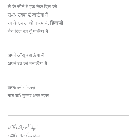
ले के सीने में इक नेक दिल को
सू-ए-‘उक़्बा यूँ जाऊँगा मैं
रब के फ़ज़्ल-ओ-करम से,
हिजाज़ी
!
चैन दिल का यूँ पाऊँगा मैं
अपने आँसू बहाऊँगा मैं
अपने रब को मनाऊँगा मैं
शायर:
वसीम हिजाज़ी
ना’त-ख़्वाँ:
मुहम्मद अनस नज़ीर
اپنے آنسو بہاؤں گا میں
اپنے رب کو مناؤں گا میں