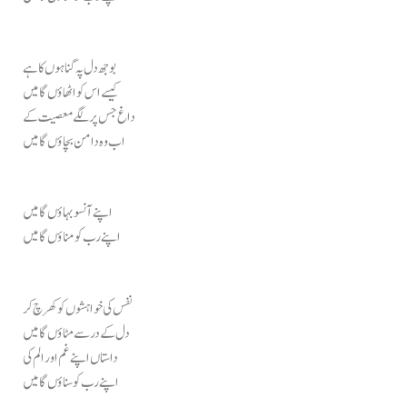
بوجھ دل پہ گناہوں کا ہے
کیسے اس کو اٹھاؤں گا میں
داغ جس پر لگے معصیت کے
اب وہ دامن بچاؤں گا میں
اپنے آنسو بہاؤں گا میں
اپنے رب کو مناؤں گا میں
نفس کی خواہشوں کو کھرچ کر
دل کے در سے مٹاؤں گا میں
داستاں اپنے غم اور الم کی
اپنے رب کو سناؤں گا میں