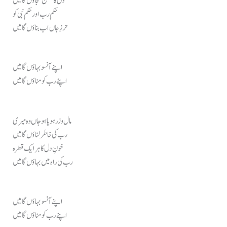
دل کا گلشن سجاؤں گا میں
حکمِ رب اور حکمِ نبی کو
حرزِ جاں اب بناؤں گا میں
اپنے آنسو بہاؤں گا میں
اپنے رب کو مناؤں گا میں
مال و زر ہو یا ہو جاں وہ میری
رب کی خاطر لٹاؤں گا میں
خونِ دل کا ہر ایک قطرہ
رب کی راہ میں بہاؤں گا میں
اپنے آنسو بہاؤں گا میں
اپنے رب کو مناؤں گا میں