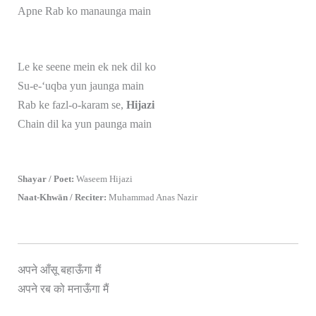
Apne Rab ko manaunga main
Le ke seene mein ek nek dil ko
Su-e-‘uqba yun jaunga main
Rab ke fazl-o-karam se,
Hijazi
Chain dil ka yun paunga main
Shayar / Poet:
Waseem Hijazi
Naat-Khwān / Reciter:
Muhammad Anas Nazir
अपने आँसू बहाऊँगा मैं
अपने रब को मनाऊँगा मैं