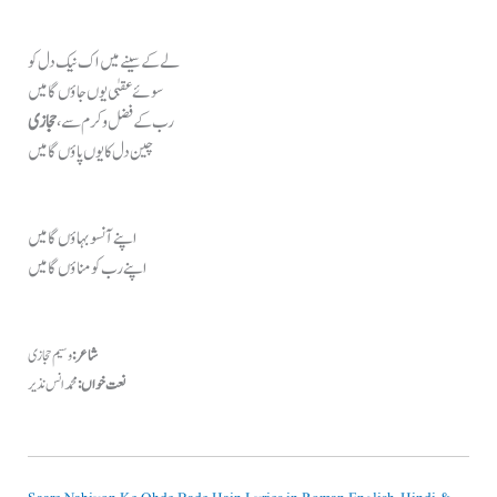
لے کے سینے میں اک نیک دل کو
سوئے عقبٰی یوں جاؤں گا میں
رب کے فضل و کرم سے،
حجازی
چین دل کا یوں پاؤں گا میں
اپنے آنسو بہاؤں گا میں
اپنے رب کو مناؤں گا میں
شاعر:
وسیم حجازی
نعت خواں:
محمد انس نذیر