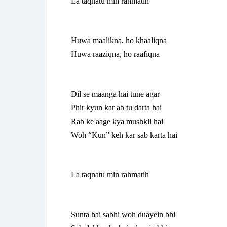
La taqnatu min rahmatih
Huwa maalikna, ho khaaliqna
Huwa raaziqna, ho raafiqna
Dil se maanga hai tune agar
Phir kyun kar ab tu darta hai
Rab ke aage kya mushkil hai
Woh “Kun” keh kar sab karta hai
La taqnatu min rahmatih
Sunta hai sabhi woh duayein bhi