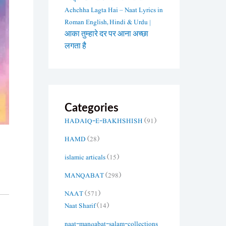
Achchha Lagta Hai – Naat Lyrics in
Roman English, Hindi & Urdu |
आका तुम्हारे दर पर आना अच्छा
लगता है
Categories
HADAIQ-E-BAKHSHISH
(91)
HAMD
(28)
islamic articals
(15)
MANQABAT
(298)
NAAT
(571)
Naat Sharif
(14)
naat-manqabat-salam-collections