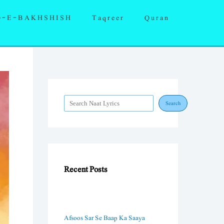
S
Q-E-BAKHSHISH
Taqreer
Quran
e
a
r
c
h
Search
Recent Posts
Afsoos Sar Se Baap Ka Saaya