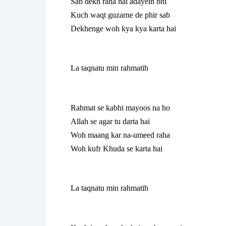
Sab dekh raha hai adayein bhi
Kuch waqt guzarne de phir sab
Dekhenge woh kya kya karta hai
La taqnatu min rahmatih
Rahmat se kabhi mayoos na ho
Allah se agar tu darta hai
Woh maang kar na-umeed raha
Woh kufr Khuda se karta hai
La taqnatu min rahmatih