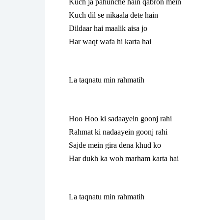
Kuch ja pahunche hain qabron mein
Kuch dil se nikaala dete hain
Dildaar hai maalik aisa jo
Har waqt wafa hi karta hai
La taqnatu min rahmatih
Hoo Hoo ki sadaayein goonj rahi
Rahmat ki nadaayein goonj rahi
Sajde mein gira dena khud ko
Har dukh ka woh marham karta hai
La taqnatu min rahmatih