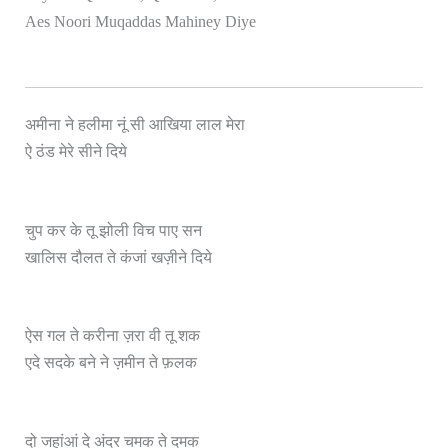
Aes Noori Muqaddas Mahiney Diye
अमीना ने हलीमा नूं सी आखिया लाल मेरा
ऐ ठंड मेरे सीने दिये
चुप कर के तू झोली विच पाए सन
खालिस दौलत ते कंजां खज़ीने दिये
ऐस गल ते करीना ज़रा वी तू शक
एदे सदके बने ने ज़मीन ते फ़लक
दो जहांआं दे अंदर चमक ते दमक