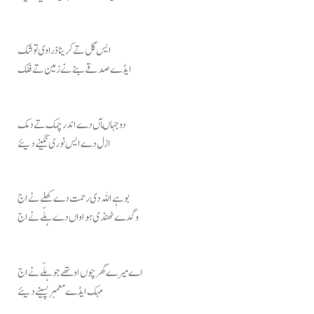
ایس گل تے کرینا ذرا وی تو شک
ایڈے صدقے بنے نے زمین تے فلک
دو جہاںآں دے اندر چمک تے دمک
ازل دے ایس نوری نگینے دیئے
بوہے اللہ دی رحمت دے کھلے نے اج
وگدے ٹھنڈی ہواواں دے ہلّے نے اج
اے میرے گھر چوں اوتھے جو ہلّے نے اج
مہک ایڈے معمبر پسینے دیئے