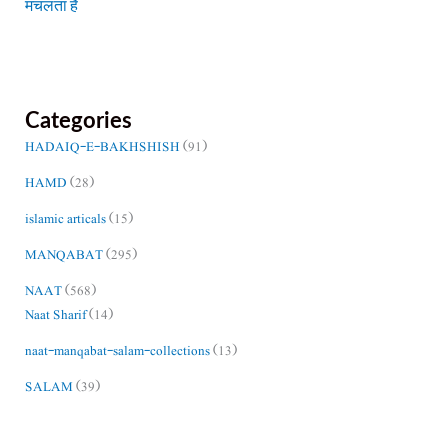
मचलता है
Categories
HADAIQ-E-BAKHSHISH
(91)
HAMD
(28)
islamic articals
(15)
MANQABAT
(295)
NAAT
(568)
Naat Sharif
(14)
naat-manqabat-salam-collections
(13)
SALAM
(39)