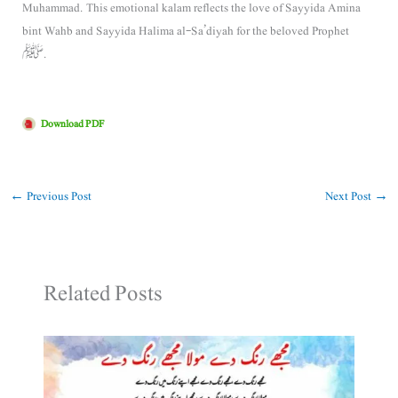
Muhammad
. This emotional kalam reflects the love of Sayyida
Amina
bint Wahb
and Sayyida
Halima al-Sa’diyah
for the beloved Prophet
ﷺ.
Download PDF
←
Previous Post
Next Post
→
Related Posts