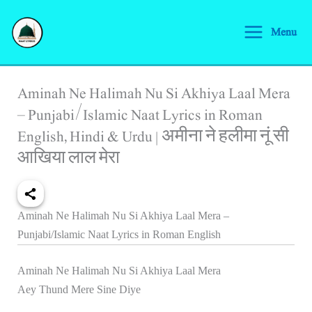
Skip
S
to
Menu
e
content
a
r
Aminah Ne Halimah Nu Si Akhiya Laal Mera
c
– Punjabi/Islamic Naat Lyrics in Roman
h
English, Hindi & Urdu | अमीना ने हलीमा नूं सी
आखिया लाल मेरा
Aminah Ne Halimah Nu Si Akhiya Laal Mera –
Punjabi/Islamic Naat Lyrics in Roman English
Aminah Ne Halimah Nu Si Akhiya Laal Mera
Aey Thund Mere Sine Diye