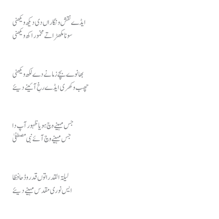
ایڈے نقش و نگاراں دی دیکھ ویکھنی
سونا مکھڑا تے مخمور اکھ ویکھنی
بھانوے بچے زمانے دے لکھ ویکھنی
چھب وکھری ایڈے رخِ آئینے دیئے
جس مہینے وچ ہویا ظہور آپ دا
جس مہینے وچ آئے نبی مصطفیٰ
لیلۃ القدراتوں قدر وڈ حافظا
ایس نوری مقدس مہینے دیئے