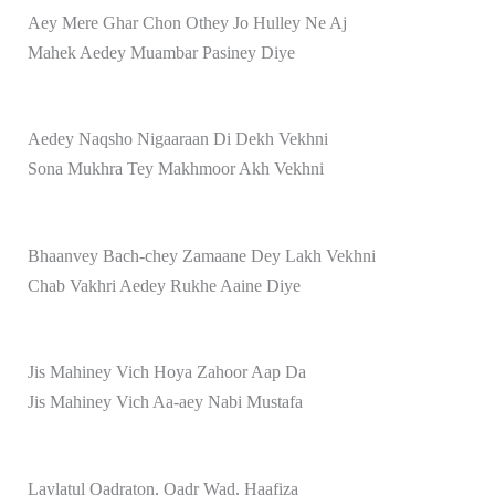
Aey Mere Ghar Chon Othey Jo Hulley Ne Aj
Mahek Aedey Muambar Pasiney Diye
Aedey Naqsho Nigaaraan Di Dekh Vekhni
Sona Mukhra Tey Makhmoor Akh Vekhni
Bhaanvey Bach-chey Zamaane Dey Lakh Vekhni
Chab Vakhri Aedey Rukhe Aaine Diye
Jis Mahiney Vich Hoya Zahoor Aap Da
Jis Mahiney Vich Aa-aey Nabi Mustafa
Laylatul Qadraton, Qadr Wad, Haafiza