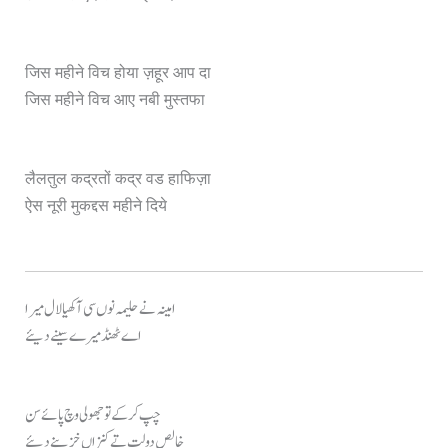
जिस महीने विच होया ज़हूर आप दा
जिस महीने विच आए नबी मुस्तफा
लैलतुल कद्रतों कद्र वड हाफिज़ा
ऐस नूरी मुकद्दस महीने दिये
امینہ نے حلیمہ نوں سی آکھیا لال میرا
اے ٹھنڈ میرے سینے دیئے
چپ کر کے تو جھولی وچ پائے سن
خالص دولت تے کنزاں خزینے دیئے