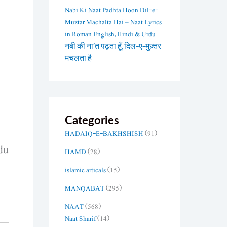
Nabi Ki Naat Padhta Hoon Dil-e-
Muztar Machalta Hai – Naat Lyrics
in Roman English, Hindi & Urdu |
नबी की ना’त पढ़ता हूँ, दिल-ए-मुज़्तर
मचलता है
Categories
HADAIQ-E-BAKHSHISH
(91)
du
HAMD
(28)
islamic articals
(15)
MANQABAT
(295)
NAAT
(568)
Naat Sharif
(14)