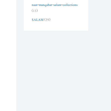
naat-manqabat-salam-collections
(13)
SALAM
(39)