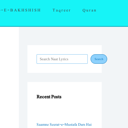
S
Q-E-BAKHSHISH
Taqreer
Quran
e
a
r
c
h
Search
Recent Posts
Saamne Seerat-e-Mustafa Dars Hai