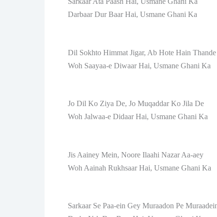
Sarkaar Ata Paash Hai, Usmane Ghani Ka
Darbaar Dur Baar Hai, Usmane Ghani Ka
Dil Sokhto Himmat Jigar, Ab Hote Hain Thande
Woh Saayaa-e Diwaar Hai, Usmane Ghani Ka
Jo Dil Ko Ziya De, Jo Muqaddar Ko Jila De
Woh Jalwaa-e Didaar Hai, Usmane Ghani Ka
Jis Aainey Mein, Noore Ilaahi Nazar Aa-aey
Woh Aainah Rukhsaar Hai, Usmane Ghani Ka
Sarkaar Se Paa-ein Gey Muraadon Pe Muraadei