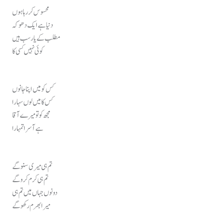
محسوس کر رہا ہوں
دنیا ہے ایک دھوکہ
مطلب کے یار سب ہیں
کوئی نہیں کسی کا
کس کو میں اپنا جانوں
کس کا میں لوں سہارا
مجھ کو تو میرے آقا
ہے آسرا تمہارا
تم ہی میری سنو گے
تم ہی کرم کرو گے
دونوں جہاں میں تم ہی
میرا بھرم رکھو گے