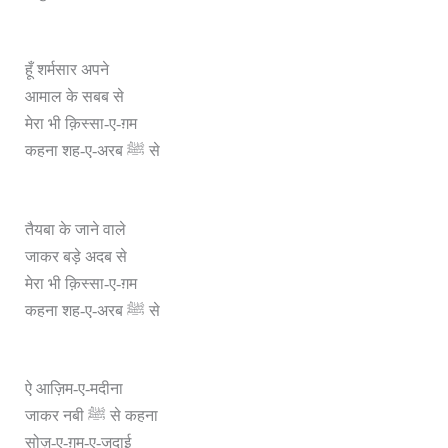
हूँ शर्मसार अपने
आमाल के सबब से
मेरा भी क़िस्सा-ए-ग़म
कहना शह-ए-अरब ﷺ से
तैयबा के जाने वाले
जाकर बड़े अदब से
मेरा भी क़िस्सा-ए-ग़म
कहना शह-ए-अरब ﷺ से
ऐ आज़िम-ए-मदीना
जाकर नबी ﷺ से कहना
सोज़-ए-ग़म-ए-जुदाई