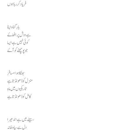
فریاد کر رہا ہوں
بارِ گناہ اپنا
ہے دوش پر اٹھاۓ
کوئی نہیں ہے ایسا
جو پوچھنے کو آۓ
بھٹکا ہوا مسافر
منزل کو ڈھونڈتا ہے
تاریکیوں میں ماہِ
کامل کو ڈھونڈتا ہے
سینے میں ہے اندھیرا ،
دل ہے سیاہ خانہ