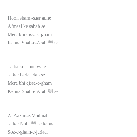
Hoon sharm-saar apne
A‘maal ke sabab se
Mera bhi qissa-e-gham
Kehna Shah-e-Arab ﷺ se
Taiba ke jaane wale
Ja kar bade adab se
Mera bhi qissa-e-gham
Kehna Shah-e-Arab ﷺ se
Ai Aazim-e-Madinah
Ja kar Nabi ﷺ se kehna
Soz-e-gham-e-judaai