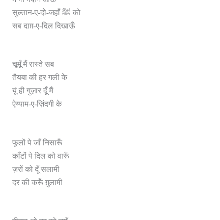
सुल्तान-ए-दो-जहाँ ﷺ को
सब दाग़-ए-दिल दिखाऊँ
चूमूँ मैं रास्ते सब
तैयबा की हर गली के
यूं ही गुज़ार दूँ मैं
ऐय्याम-ए-ज़िंदगी के
फूलों पे जाँ निसारूँ
काँटों पे दिल को वारूँ
ज़रों को दूँ सलामी
दर की करूँ ग़ुलामी