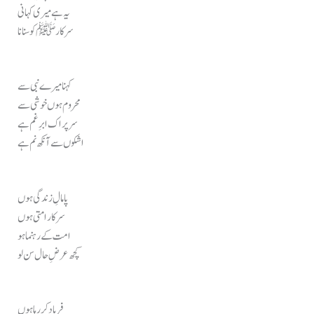
یہ ہےمیری کہانی
سرکار ﷺ کو سنانا
کہنا میرے نبی سے
محروم ہوں خوشی سے
سر پر اک ابرِ غم ہے
اشکوں سے آنکھ نم ہے
پامالِ زندگی ہوں
سر کار امتی ہوں
امت کے رہنما ہو
کچھ عرضِ حال سن لو
فریاد کر رہا ہوں