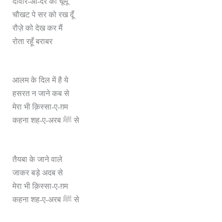
दीवार-ओ-दर को चूमूँ
चौखट पे सर को रख दूँ
रौज़े को देख कर मैं
रोता रहूँ बराबर
आलम के दिल में है ये
हसरत न जाने कब से
मेरा भी क़िस्सा-ए-ग़म
कहना शह-ए-अरब ﷺ से
तैयबा के जाने वाले
जाकर बड़े अदब से
मेरा भी क़िस्सा-ए-ग़म
कहना शह-ए-अरब ﷺ से