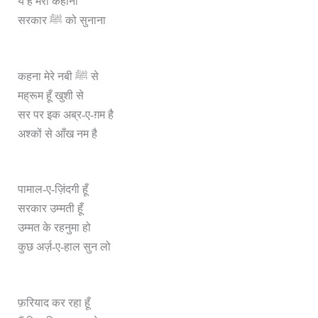
ये है मेरी कहानी
सरकार ﷺ को सुनाना
कहना मेरे नबी ﷺ से
मह्रूम हूँ खुशी से
सर पर इक अब्र-ए-ग़म है
अश्कों से आँख नम है
पामाल-ए-ज़िंदगी हूँ
सरकार उम्मती हूँ
उम्मत के रहनुमा हो
कुछ अर्ज़-ए-हाल सुन लो
फ़रियाद कर रहा हूँ