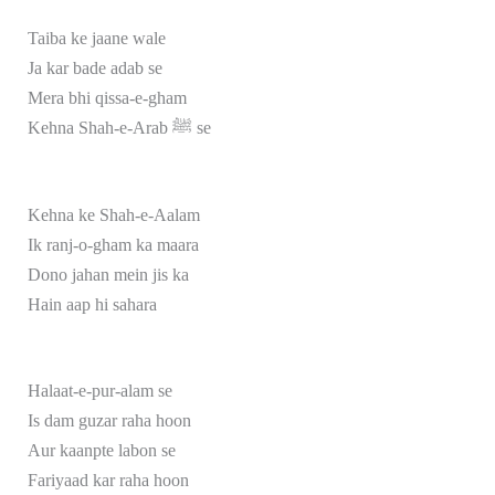
Taiba ke jaane wale
Ja kar bade adab se
Mera bhi qissa-e-gham
Kehna Shah-e-Arab ﷺ se
Kehna ke Shah-e-Aalam
Ik ranj-o-gham ka maara
Dono jahan mein jis ka
Hain aap hi sahara
Halaat-e-pur-alam se
Is dam guzar raha hoon
Aur kaanpte labon se
Fariyaad kar raha hoon