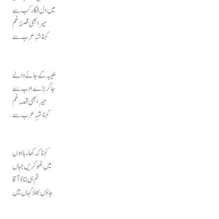
میں دل فگار کب سے
میرا بھی قصئہ غم
کہنا شہِ عرب سے
طیبہ کے جانے والے
جاکر بڑے ادب سے
میرا بھی قصہ غم
کہنا شہہ عرب سے
کہنا کہ کھا رہا ہوں
میں ٹھوکریں جہاں
تم ہی بتاؤ آقا
جاؤں بھلا کہاں میں