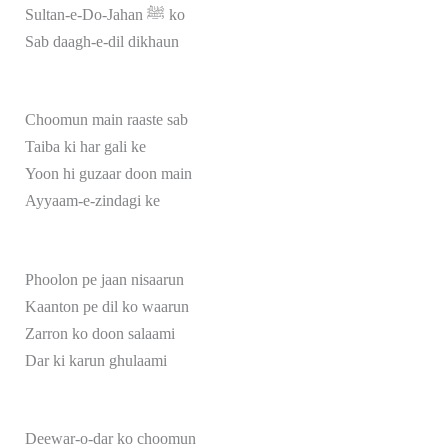
Sultan-e-Do-Jahan ﷺ ko
Sab daagh-e-dil dikhaun
Choomun main raaste sab
Taiba ki har gali ke
Yoon hi guzaar doon main
Ayyaam-e-zindagi ke
Phoolon pe jaan nisaarun
Kaanton pe dil ko waarun
Zarron ko doon salaami
Dar ki karun ghulaami
Deewar-o-dar ko choomun