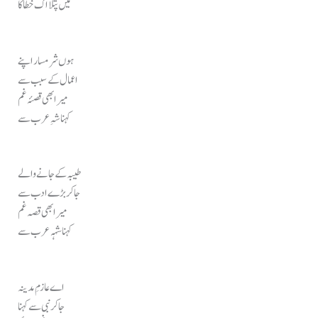
میں پتلا اک خطا کا
ہوں شرمسار اپنے
اعمال کے سبب سے
میرا بھی قصئہ غم
کہنا شہِ عرب سے
طیبہ کے جانے والے
جاکر بڑے ادب سے
میرا بھی قصہ غم
کہنا شہہ عرب سے
اے عازمِ مدینہ
جا کر نبی سے کہنا