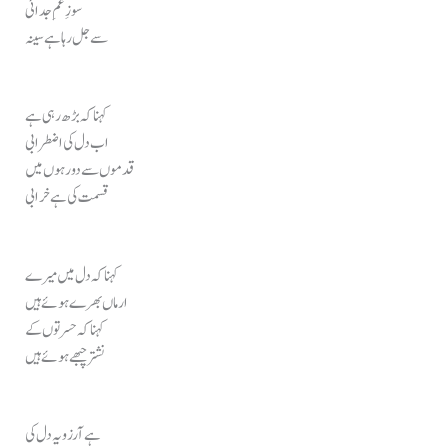
سوزِ غمِ جدائی
سے جل رہا ہے سینہ
کہنا کہ بڑھ رہی ہے
اب دل کی اضطرابی
قدموں سے دور ہوں میں
قسمت کی ہے خرابی
کہنا کہ دل میں میرے
ارماں بھرے ہوئے ہیں
کہنا کہ حسرتوں کے
نشتر چبھے ہوئے ہیں
ہے آرزو یہ دل کی