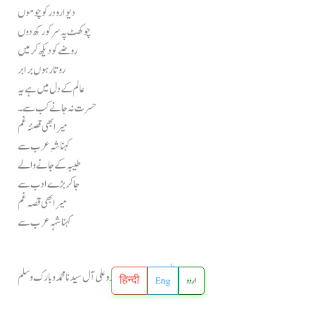
دیوارو در کو چوموں
چوکھٹ پہ سر کو رکھ دوں
روضے کو دیکھ کر میں
روتا رہوں برابر
عالم کے دل میں ہے یہ
حسرت نہ جانے کب سے ۔
میرا بھی قصئہ غم
کہنا شہِ عرب سے
طیبہ کے جانے والے
جاکر بڑے ادب سے
میرا بھی قصہ غم
کہنا شہہ عرب سے
اللهم صل على سيدنا محمد وعلى آل سيدنا محمد وبارك وسلم
हिन्दी
Eng
اردو