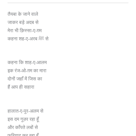
तैयबा के जाने वाले
जाकर बड़े अदब से
मेरा भी क़िस्सा-ए-ग़म
कहना शह-ए-अरब ﷺ से
कहना कि शाह-ए-आलम
इक रंज-ओ-ग़म का मारा
दोनों जहाँ में जिस का
हैं आप ही सहारा
हालात-ए-पुर-अलम से
इस दम गुज़र रहा हूँ
और काँपते लबों से
फ़रियाद कर रहा हूँ