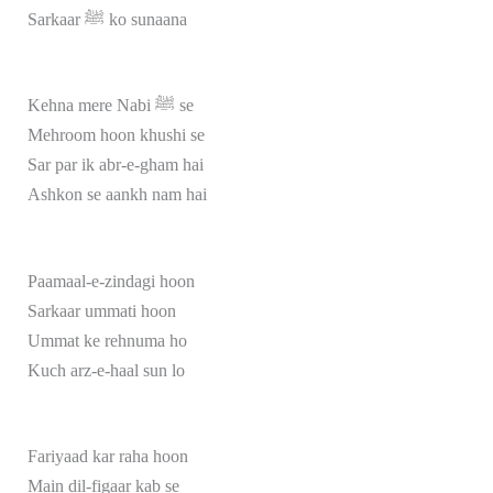
Sarkaar ﷺ ko sunaana
Kehna mere Nabi ﷺ se
Mehroom hoon khushi se
Sar par ik abr-e-gham hai
Ashkon se aankh nam hai
Paamaal-e-zindagi hoon
Sarkaar ummati hoon
Ummat ke rehnuma ho
Kuch arz-e-haal sun lo
Fariyaad kar raha hoon
Main dil-figaar kab se