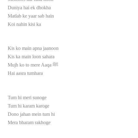
Duniya hai ek dhokha
Matlab ke yaar sab hain
Koi nahin kisi ka
Kis ko main apna jaanoon
Kis ka main loon sahara
Mujh ko to mere Aaqa ﷺ
Hai aasra tumhara
Tum hi meri sunoge
Tum hi karam karoge
Dono jahan mein tum hi
Mera bharam rakhoge