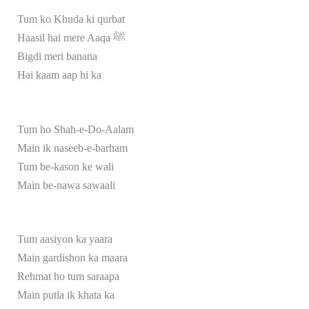
Tum ko Khuda ki qurbat
Haasil hai mere Aaqa ﷺ
Bigdi meri banana
Hai kaam aap hi ka
Tum ho Shah-e-Do-Aalam
Main ik naseeb-e-barham
Tum be-kason ke wali
Main be-nawa sawaali
Tum aasiyon ka yaara
Main gardishon ka maara
Rehmat ho tum saraapa
Main putla ik khata ka