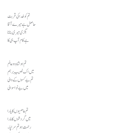
تم کو خدا کی قربت
حاصل ہے میرے آقا
بگڑی میری بنانا
ہے کام آپ ہی کا
تم ہو شاہِ دوعالم
میں اک نصیبِ برہم
تم بےکسوں کے والی
میں بے نوا سوالی
تم عاصیوں کا یارا
میں گردشوں کا مارا
رحمت ہو تم سراپا ۔