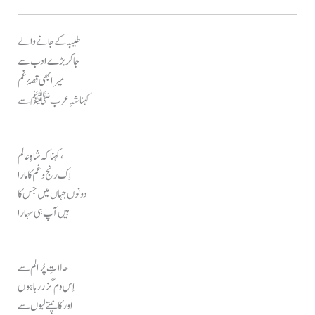
طیبہ کے جانے والے
جا کر بڑے ادب سے
میرا بھی قصۂ غم
کہنا شہِ عرب ﷺ سے
کہنا کہ شاہِ عالم ،
اِک رنج و غم کا مارا
دونوں جہاں میں جس کا
ہیں آپ ہی سہارا
حالاتِ پُر الم سے
اِس دم گزر رہا ہوں
اور کانپتے لبوں سے