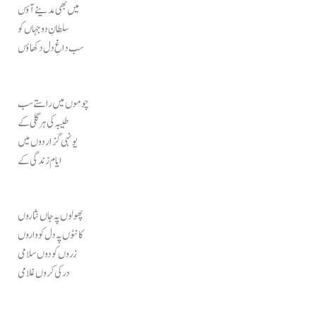
میں بھی مدینے آؤں
سلطانِ دوجہاں کو
سب داغِ دل دکھاؤں
چوموں میں راستے سب
طیبہ کی ہر گلی کے
یونہی گزار دوں میں
ایام زندگی کے
پھولوں پہ جاں نثاروں
کانٹوں پہ دل کو واروں
زروں کو دوں سلامی
در کی کروں غلامی