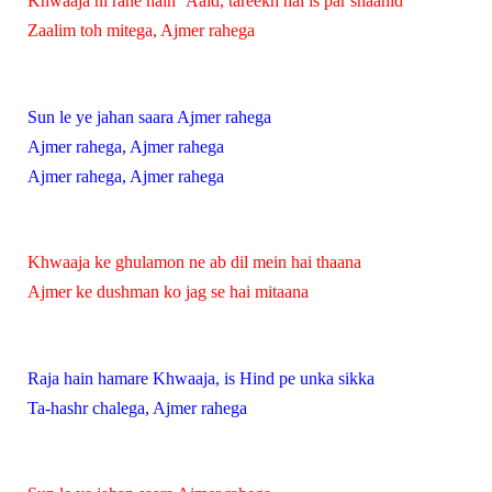
Khwaaja hi rahe hain ‘Aaid, tareekh hai is par shaahid
Zaalim toh mitega, Ajmer rahega
Sun le ye jahan saara Ajmer rahega
Ajmer rahega, Ajmer rahega
Ajmer rahega, Ajmer rahega
Khwaaja ke ghulamon ne ab dil mein hai thaana
Ajmer ke dushman ko jag se hai mitaana
Raja hain hamare Khwaaja, is Hind pe unka sikka
Ta-hashr chalega, Ajmer rahega