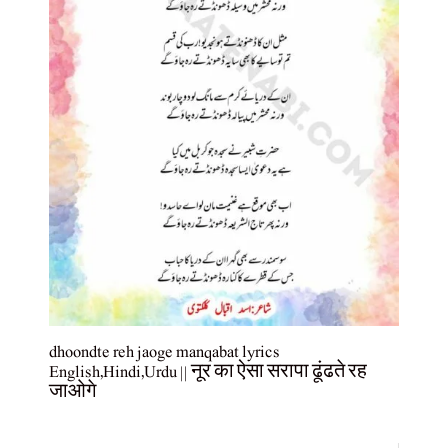
dhoondte reh jaoge manqabat lyrics
English,Hindi,Urdu || नूर का ऐसा सरापा ढूंढते रह
जाओगे