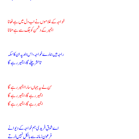
خواجہ کے غلاموں نے اب دل میں ہے ٹھانا
اجمیر کے دشمن کو جگ سے ہے مٹانا
راجہ ہیں ہمارے خواجہ، اس ہند پہ ان کا سکہ
تا حشر چلے گا، اجمیر رہے گا
سن لے یہ جہاں سارا اجمیر رہے گا
اجمیر رہے گا، اجمیر رہے گا
اجمیر رہے گا، اجمیر رہے گا
اے شوقِ فریدی ہم خواجہ کے دیوانے
فرعونِ زمانہ سے بالکل نہیں ڈرتے