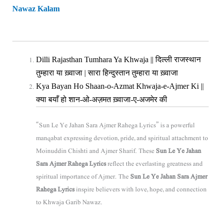
Nawaz Kalam
Dilli Rajasthan Tumhara Ya Khwaja || दिल्ली राजस्थान
तुम्हारा या ख़्वाजा | सारा हिन्दुस्तान तुम्हारा या ख़्वाजा
Kya Bayan Ho Shaan-o-Azmat Khwaja-e-Ajmer Ki ||
क्या बयाँ हो शान-ओ-अज़मत ख़्वाजा-ए-अजमेर की
“Sun Le Ye Jahan Sara Ajmer Rahega Lyrics” is a powerful
manqabat expressing devotion, pride, and spiritual attachment to
Moinuddin Chishti
and Ajmer Sharif. These
Sun Le Ye Jahan
Sara Ajmer Rahega Lyrics
reflect the everlasting greatness and
spiritual importance of Ajmer. The
Sun Le Ye Jahan Sara Ajmer
Rahega Lyrics
inspire believers with love, hope, and connection
to Khwaja Garib Nawaz.