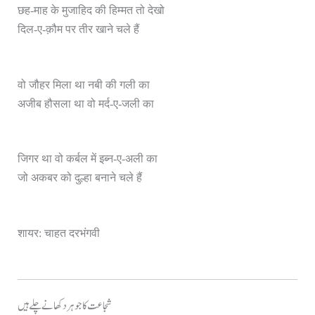
छह-माह के मुजाहिद की हिम्मत तो देखो
दिल-ए-क़ौम पर तीर खाने चले हैं
वो जौहर मिला था नबी की गली का
अजीब हौसला था वो मर्द-ए-जली का
जिगर था वो कर्बल में इब्न-ए-अली का
जो अकबर को दुल्हा बनाने चले हैं
शायर: चाहत दरभंगवी
شجاعت کا جوہر دکھانے چلے ہیں