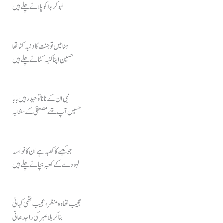
لہو کربلا کو پلانے چلے ہیں
مِنا میں تو جنت کا دنبہ کٹا تھا
حسین اپنا کنبہ کٹانے چلے ہیں
نبی ان کے نانا تو حیدر ہیں بابا
حسین آپ تھے مصطفیٰ کے مشابہ
جو کعبے کا کعبہ ہے ان کا نواسہ
لہو دے کے کعبہ بچانے چلے ہیں
عجیب تھا وہ منظر، عجیب تھی کہانی
بنا کربلا صبر کی راجدھانی