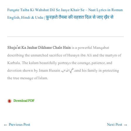
Furqate Taiba Ki Wahshat Dil Se Jaaye Khair Se – Naat Lyrics in Roman
English, Hindi & Urdu | फ़ुरक़ते तैयबा की वहशत दिल से जाए ख़ैर से
Shuja’at Ka Jauhar Dikhane Chale Hain
is a powerful Manqabat
describing the unmatched sacrifice of
Husayn ibn Ali
and the martyrs of
Karbala. The kalam beautifully portrays the courage, patience, and
devotion shown by Imam Husain رضي الله عنه and his family in protecting
the true message of Islam.
Download PDF
←
Previous Post
Next Post
→