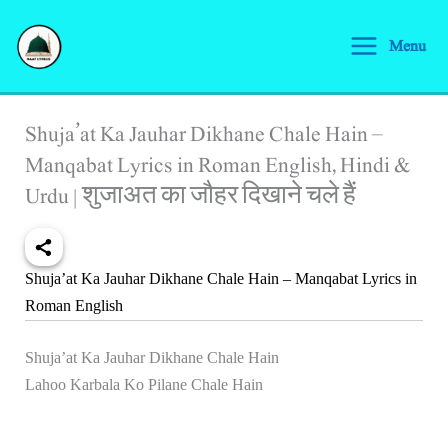
Skip
S
to
Menu
e
content
a
r
Shuja’at Ka Jauhar Dikhane Chale Hain –
c
Manqabat Lyrics in Roman English, Hindi &
h
Urdu | शुजाअत का जौहर दिखाने चले हैं
Shuja’at Ka Jauhar Dikhane Chale Hain – Manqabat Lyrics in
Roman English
Shuja’at Ka Jauhar Dikhane Chale Hain
Lahoo Karbala Ko Pilane Chale Hain