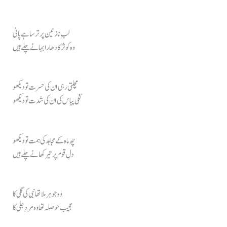
لبِ نازنین پر ترسا ہے پانی
وہ کوثر کا دھارا بہانے چلے ہیں
مچلتی رہی ان کی حسرت تو دیکھو
لگی پیاس کی ان کی شدت تو دیکھو
چھ ماہ کے مجاہد کی ہمت تو دیکھو
دلِ قوم پر تیر کھانے چلے ہیں
وہ جوہر ملا تھا نبی کی گلی کا
عجیب حوصلہ تھا وہ مردِ جلی کا