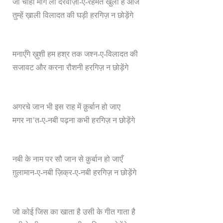
जो चाहो माँग लो दरवाज़ा-ए-रहमत खुला है आज
तुम्हें ख़ाली विलादत की घड़ी हरगिज़ न छोड़ेंगे
मनाएँगे ख़ुशी हम हश्र तक जश्न-ए-विलादत की
सजावट और करना रौशनी हरगिज़ न छोड़ेंगे
अगरचे जान भी इस राह में क़ुर्बान हो जाए
मगर ना’त-ए-नबी पढ़ना कभी हरगिज़ न छोड़ेंगे
नबी के नाम पर सौ जान से क़ुर्बान हो जाएँ
ग़ुलामान-ए-नबी ज़िक्र-ए-नबी हरगिज़ न छोड़ेंगे
जो कोई जिस का खाता है उसी के गीत गाता है