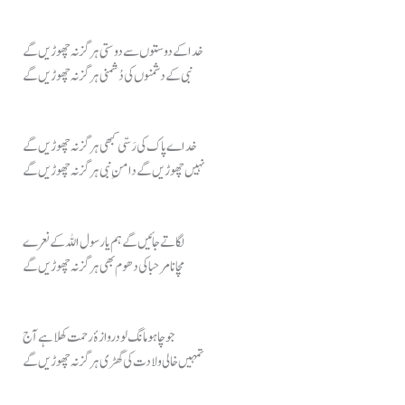
خدا کے دوستوں سے دوستی ہرگز نہ چھوڑیں گے
نبی کے دشمنوں کی دُشمنی ہرگز نہ چھوڑیں گے
خداے پاک کی رَسّی کبھی ہرگز نہ چھوڑیں گے
نہیں چھوڑیں گے دامنِ نبی ہرگز نہ چھوڑیں گے
لگاتے جائیں گے ہم یا رسول اللہ کے نعرے
مچانا مرحبا کی دھوم بھی ہرگز نہ چھوڑیں گے
جو چاہو مانگ لو دروازۂ رحمت کھلا ہے آج
تمہیں خالی ولادت کی گھڑی ہرگز نہ چھوڑیں گے