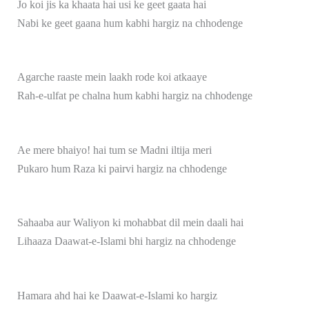
Jo koi jis ka khaata hai usi ke geet gaata hai
Nabi ke geet gaana hum kabhi hargiz na chhodenge
Agarche raaste mein laakh rode koi atkaaye
Rah-e-ulfat pe chalna hum kabhi hargiz na chhodenge
Ae mere bhaiyo! hai tum se Madni iltija meri
Pukaro hum Raza ki pairvi hargiz na chhodenge
Sahaaba aur Waliyon ki mohabbat dil mein daali hai
Lihaaza Daawat-e-Islami bhi hargiz na chhodenge
Hamara ahd hai ke Daawat-e-Islami ko hargiz