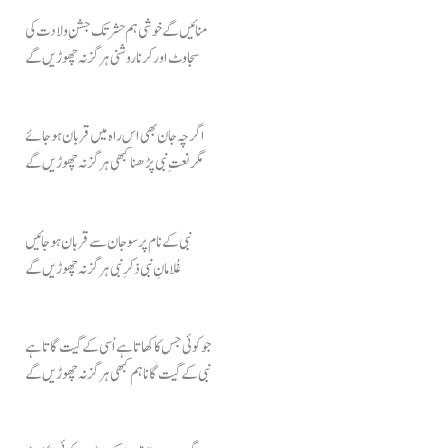
منائیں گے خوشی ہم حشر تک جشنِ ولادت کی
سجاوٹ اور کرنا روشنی ہرگز نہ چھوڑیں گے
اگرچہ جان بھی اس راہ میں قربان ہو جائے
مگر نعتِ نبی پڑھنا کبھی ہرگز نہ چھوڑیں گے
نبی کے نام پر سو جان سے قربان ہو جائیں
غُلامانِ نبی ذکرِ نبی ہرگز نہ چھوڑیں گے
جو کوئی جس کا کھاتا ہے اُسی کے گیت گاتا ہے
نبی کے گیت گانا ہم کبھی ہرگز نہ چھوڑیں گے