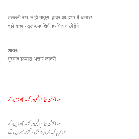
तसल्ली रख, न हो मायूस, क़ब्र-ओ-हश्र में अत्तार!
तुझे तन्हा रसूल-ए-हाशिमी हरगिज़ न छोड़ेंगे
शायर:
मुहम्मद इल्यास अत्तार क़ादरी
منانا جشنِ میلادُالنبی ہرگز نہ چھوڑیں گے
منانا جشنِ میلادُالنبی ہرگز نہ چھوڑیں گے
جلوسِ پاک میں جانا کبھی ہرگز نہ چھوڑیں گے