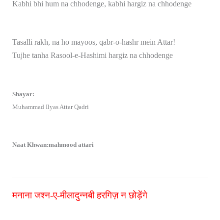
Kabhi bhi hum na chhodenge, kabhi hargiz na chhodenge
Tasalli rakh, na ho mayoos, qabr-o-hashr mein Attar!
Tujhe tanha Rasool-e-Hashimi hargiz na chhodenge
Shayar:
Muhammad Ilyas Attar Qadri
Naat Khwan:mahmood attari
मनाना जश्न-ए-मीलादुन्नबी हरगिज़ न छोड़ेंगे