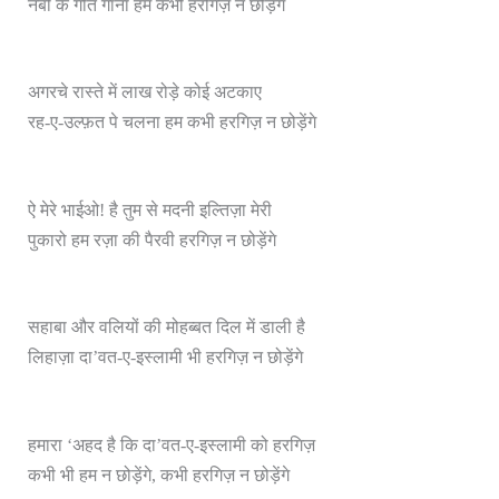
नबी के गीत गाना हम कभी हरगिज़ न छोड़ेंगे
अगरचे रास्ते में लाख रोड़े कोई अटकाए
रह-ए-उल्फ़त पे चलना हम कभी हरगिज़ न छोड़ेंगे
ऐ मेरे भाईओ! है तुम से मदनी इल्तिज़ा मेरी
पुकारो हम रज़ा की पैरवी हरगिज़ न छोड़ेंगे
सहाबा और वलियों की मोहब्बत दिल में डाली है
लिहाज़ा दा’वत-ए-इस्लामी भी हरगिज़ न छोड़ेंगे
हमारा ‘अहद है कि दा’वत-ए-इस्लामी को हरगिज़
कभी भी हम न छोड़ेंगे, कभी हरगिज़ न छोड़ेंगे