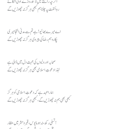
اگرچہ راستے میں لاکھ روڑے کوئی اٹکائے
رہِ اُلفت پہ چلنا ہم کبھی ہرگز نہ چھوڑیں گے
اے میرے بھائیو! ہے تم سے مدنی التجا میری
پکارو ہم رضا کی پیروی ہرگز نہ چھوڑیں گے
صحابہ اور ولیوں کی محبت دل میں ڈالی ہے
لہٰذا دعوتِ اسلامی بھی ہرگز نہ چھوڑیں گے
ہمارا عہد ہے کہ دعوتِ اسلامی کو ہرگز
کبھی بھی ہم نہ چھوڑیں گے، کبھی ہرگز نہ چھوڑیں گے
تسلی رکھ، نہ ہو مایوس، قبر و حشر میں عطّار!