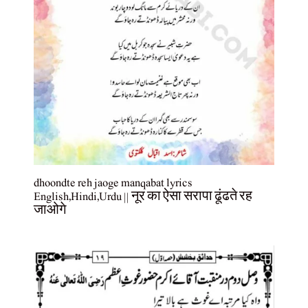
dhoondte reh jaoge manqabat lyrics
English,Hindi,Urdu || नूर का ऐसा सरापा ढूंढते रह
जाओगे