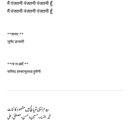
मैं पंजतनी पंजतनी पंजतनी हूँ
मैं पंजतनी पंजतनी पंजतनी हूँ
**शायर:**
जुनैद क़ासमी
**ना’त-ख़्वाँ:**
सय्यिद हस्सानुल्लाह हुसैनी
بیدم! یہی تو پانچ ہیں مقصودِ کائنات
خیر النساء، حسین و حسن، مصطفیٰ، علی