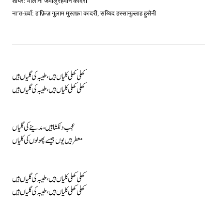
शायर: मौलाना जमीलुर्रहमान कादरी
ना’त-ख़्वाँ: हाफ़िज़ गुलाम मुस्तफ़ा कादरी, सय्यिद हस्सानुल्लाह हुसैनी
کھلی کھلی کلیاں ہیں، طیبہ کی گلیاں ہیں
کھلی کھلی کلیاں ہیں، طیبہ کی گلیاں ہیں
عجب دلکشا ہیں، مدینے کی گلیاں
معطر ہیں یوں جیسے پھولوں کی کلیاں
کھلی کھلی کلیاں ہیں، طیبہ کی گلیاں ہیں
کھلی کھلی کلیاں ہیں، طیبہ کی گلیاں ہیں