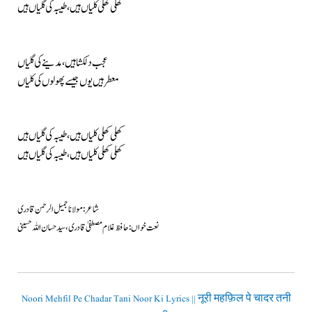
کھلی کھلی کلیاں ہیں، طیبہ کی گلیاں ہیں
عجب دلکشا ہیں، مدینے کی گلیاں
معطر ہیں یوں جیسے پھولوں کی کلیاں
کھلی کھلی کلیاں ہیں، طیبہ کی گلیاں ہیں
کھلی کھلی کلیاں ہیں، طیبہ کی گلیاں ہیں
شاعر: مولانا جمیل الرحمن قادری
نعت خواں: حافظ غلام مصطفیٰ قادری، سید حسان اللہ حسینی
Noori Mehfil Pe Chadar Tani Noor Ki Lyrics || नूरी महफ़िल पे चादर तनी