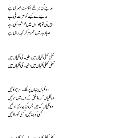
مدینے کی ہر شے نفاست بھری ہے
مدینے سے کعبے کو عزت ملی ہے
وہیں کی تو پھولوں میں خوشبو بسی ہے
صبا وجد میں جھوم کر کہہ رہی ہے
کھلی کھلی کلیاں ہیں، طیبہ کی گلیاں ہیں
کھلی کھلی کلیاں ہیں، طیبہ کی گلیاں ہیں
وہ گلیاں جہاں پر ملک سر جھکائیں
وہ گلیاں کہ عاشق کے دل میں سمائیں
وہ گلیاں کہ ہیں جن کی پیاری ادائیں
کسی کو ہنائیں، کسی کو رلائیں