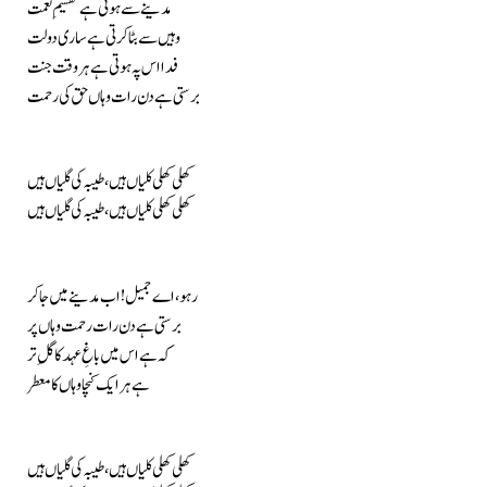
مدینے سے ہوتی ہے تقسیمِ نعمت
وہیں سے بٹا کرتی ہے ساری دولت
فدا اس پہ ہوتی ہے ہر وقت جنت
برستی ہے دن رات وہاں حق کی رحمت
کھلی کھلی کلیاں ہیں، طیبہ کی گلیاں ہیں
کھلی کھلی کلیاں ہیں، طیبہ کی گلیاں ہیں
رہو، اے جمیل! اب مدینے میں جا کر
برستی ہے دن رات رحمت وہاں پر
کہ ہے اس میں باغِ عہد کا گلِ تر
ہے ہر ایک کنچا وہاں کا معطر
کھلی کھلی کلیاں ہیں، طیبہ کی گلیاں ہیں