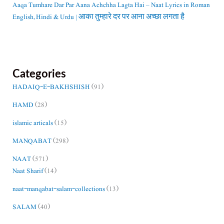
Aaqa Tumhare Dar Par Aana Achchha Lagta Hai – Naat Lyrics in Roman
English, Hindi & Urdu | आका तुम्हारे दर पर आना अच्छा लगता है
Categories
HADAIQ-E-BAKHSHISH
(91)
HAMD
(28)
islamic articals
(15)
MANQABAT
(298)
NAAT
(571)
Naat Sharif
(14)
naat-manqabat-salam-collections
(13)
SALAM
(40)