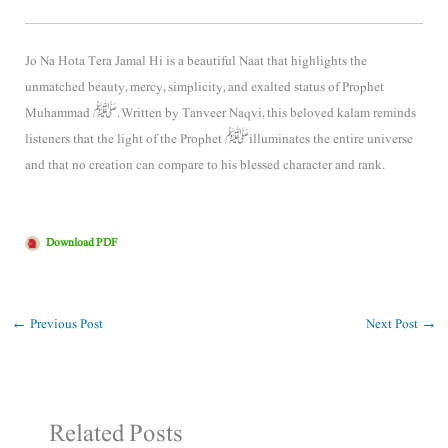
Jo Na Hota Tera Jamal Hi is a beautiful Naat that highlights the
unmatched beauty, mercy, simplicity, and exalted status of Prophet
Muhammad ﷺ. Written by Tanveer Naqvi, this beloved kalam reminds
listeners that the light of the Prophet ﷺ illuminates the entire universe
and that no creation can compare to his blessed character and rank.
Download PDF
←
Previous Post
Next Post
→
Related Posts