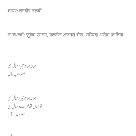
शायर: तनवीर नक़वी
ना’त-ख़्वाँ: ज़ुबैदा ख़ानम, यश्फ़ीन अजमल शैख़, सय्यिदा अरीबा फ़ातिमा
جو نہ ہوتا تیرا جمال ہی
صلوا علیہ وآلہٖ
جو نہ ہوتا تیرا جمال ہی
تو جہاں تھا خواب و خیال ہی
صلوا علیہ وآلہٖ