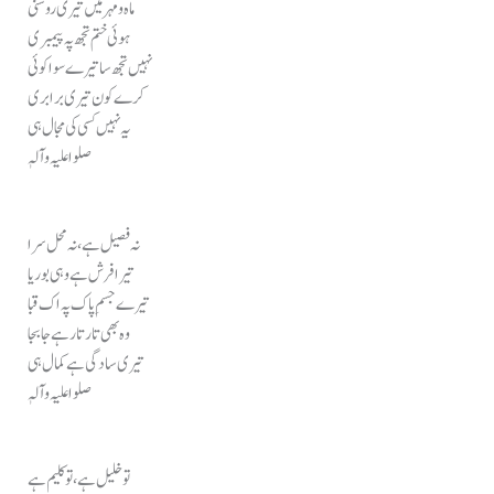
ماہ و مہر میں تیری روشنی
ہوئی ختم تجھ پہ پیمبری
نہیں تجھ سا تیرے سوا کوئی
کرے کون تیری برابری
یہ نہیں کسی کی مجال ہی
صلوا علیہ وآلہٖ
نہ فصیل ہے، نہ محل سرا
تیرا فرش ہے وہی بوریا
تیرے جسمِ پاک پہ اک قبا
وہ بھی تار تار ہے جا بجا
تیری سادگی ہے کمال ہی
صلوا علیہ وآلہٖ
تو خلیل ہے، تو کلیم ہے