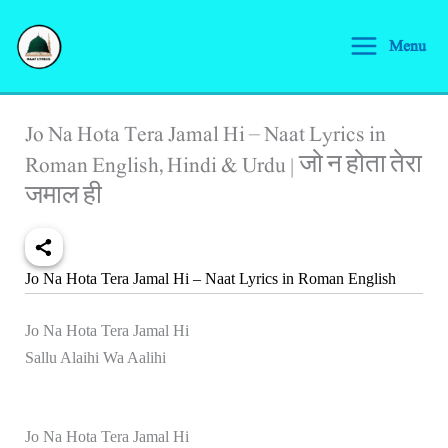
Skip
S
to
Menu
e
content
a
r
Jo Na Hota Tera Jamal Hi – Naat Lyrics in
c
Roman English, Hindi & Urdu | जो न होता तेरा
h
जमाल ही
Jo Na Hota Tera Jamal Hi – Naat Lyrics in Roman English
Jo Na Hota Tera Jamal Hi
Sallu Alaihi Wa Aalihi
Jo Na Hota Tera Jamal Hi