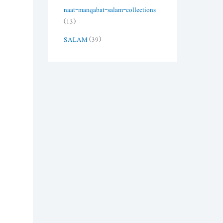
naat-manqabat-salam-collections
(13)
SALAM
(39)