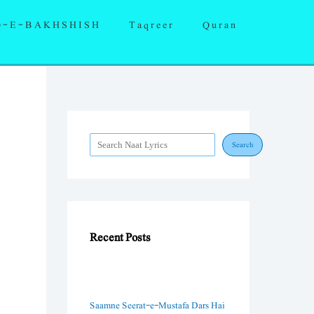
S
Q-E-BAKHSHISH
Taqreer
Quran
e
a
r
c
h
Search
Recent Posts
Saamne Seerat-e-Mustafa Dars Hai