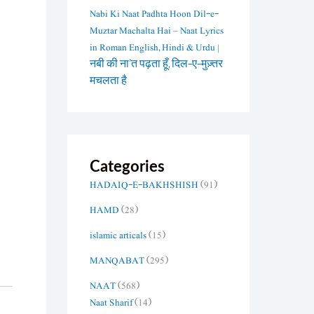
Nabi Ki Naat Padhta Hoon Dil-e-
Muztar Machalta Hai – Naat Lyrics
in Roman English, Hindi & Urdu |
नबी की ना’त पढ़ता हूँ, दिल-ए-मुज़्तर
मचलता है
Categories
HADAIQ-E-BAKHSHISH
(91)
HAMD
(28)
islamic articals
(15)
MANQABAT
(295)
NAAT
(568)
Naat Sharif
(14)