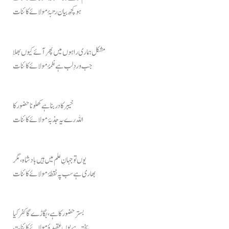
ہو کچھ بیان رتبۂ مولائے کائنات
مشکل ہماری راہوں میں پھر آئے کیوں بھلا
جب وردِ لب ہے نغمۂ مولائے کائنات
خیبر کا در بنا ہے کھلونا حضور کا
اللہ رے یہ جذبۂ مولائے کائنات
یوں تو جہانِ علم میں ہیں بادشاہ، مگر
بھاری ہے سب پہ نقطۂ مولائے کائنات
بستر حضور کا ہے، بگاڑے گا کفر کیا
پختہ ہے یوں عقیدۂ مولائے کائنات