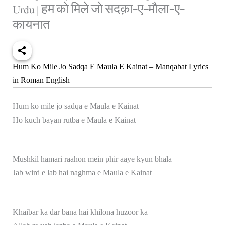
Urdu | हम को मिले जो सदक़ा-ए-मौला-ए-
कायनात
Hum Ko Mile Jo Sadqa E Maula E Kainat – Manqabat Lyrics
in Roman English
Hum ko mile jo sadqa e Maula e Kainat
Ho kuch bayan rutba e Maula e Kainat
Mushkil hamari raahon mein phir aaye kyun bhala
Jab wird e lab hai naghma e Maula e Kainat
Khaibar ka dar bana hai khilona huzoor ka