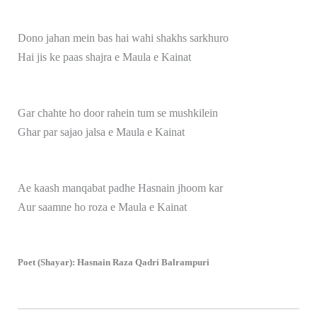
Dono jahan mein bas hai wahi shakhs sarkhuro
Hai jis ke paas shajra e Maula e Kainat
Gar chahte ho door rahein tum se mushkilein
Ghar par sajao jalsa e Maula e Kainat
Ae kaash manqabat padhe Hasnain jhoom kar
Aur saamne ho roza e Maula e Kainat
Poet (Shayar): Hasnain Raza Qadri Balrampuri