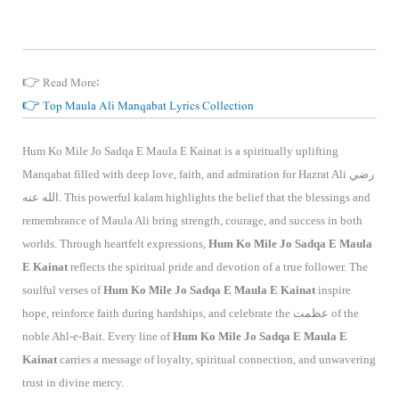
👉 Read More:
👉 Top Maula Ali Manqabat Lyrics Collection
Hum Ko Mile Jo Sadqa E Maula E Kainat is a spiritually uplifting
Manqabat filled with deep love, faith, and admiration for Hazrat Ali رضي
الله عنه. This powerful kalam highlights the belief that the blessings and
remembrance of Maula Ali bring strength, courage, and success in both
worlds. Through heartfelt expressions,
Hum Ko Mile Jo Sadqa E Maula
E Kainat
reflects the spiritual pride and devotion of a true follower. The
soulful verses of
Hum Ko Mile Jo Sadqa E Maula E Kainat
inspire
hope, reinforce faith during hardships, and celebrate the عظمت of the
noble Ahl-e-Bait. Every line of
Hum Ko Mile Jo Sadqa E Maula E
Kainat
carries a message of loyalty, spiritual connection, and unwavering
trust in divine mercy.