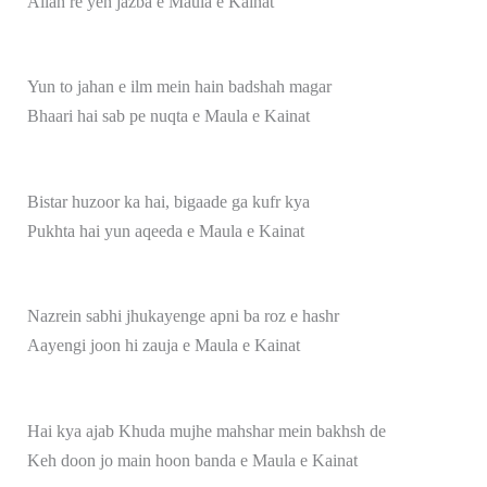
Allah re yeh jazba e Maula e Kainat
Yun to jahan e ilm mein hain badshah magar
Bhaari hai sab pe nuqta e Maula e Kainat
Bistar huzoor ka hai, bigaade ga kufr kya
Pukhta hai yun aqeeda e Maula e Kainat
Nazrein sabhi jhukayenge apni ba roz e hashr
Aayengi joon hi zauja e Maula e Kainat
Hai kya ajab Khuda mujhe mahshar mein bakhsh de
Keh doon jo main hoon banda e Maula e Kainat