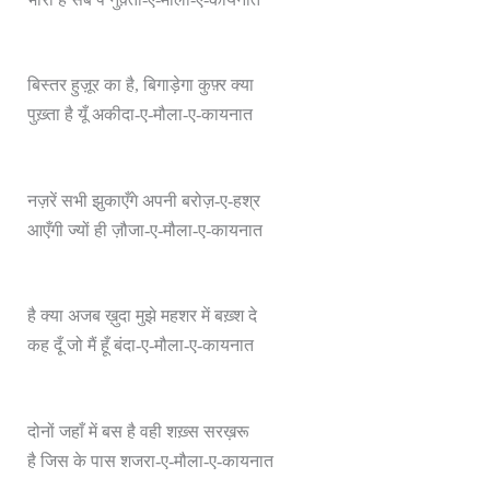
बिस्तर हुज़ूर का है, बिगाड़ेगा कुफ़्र क्या
पुख़्ता है यूँ अकीदा-ए-मौला-ए-कायनात
नज़रें सभी झुकाएँगे अपनी बरोज़-ए-हश्र
आएँगी ज्यों ही ज़ौजा-ए-मौला-ए-कायनात
है क्या अजब ख़ुदा मुझे महशर में बख़्श दे
कह दूँ जो मैं हूँ बंदा-ए-मौला-ए-कायनात
दोनों जहाँ में बस है वही शख़्स सरख़रू
है जिस के पास शजरा-ए-मौला-ए-कायनात