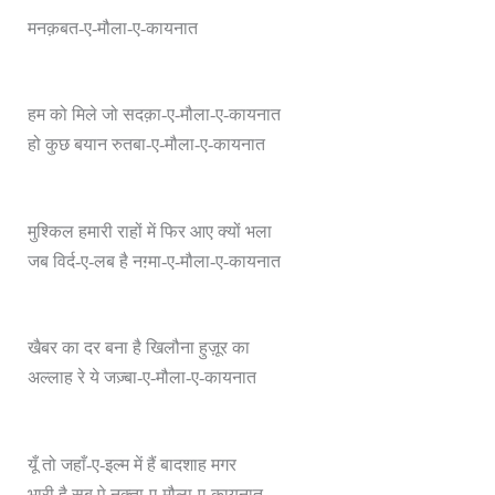
मनक़बत-ए-मौला-ए-कायनात
हम को मिले जो सदक़ा-ए-मौला-ए-कायनात
हो कुछ बयान रुतबा-ए-मौला-ए-कायनात
मुश्किल हमारी राहों में फिर आए क्यों भला
जब विर्द-ए-लब है नग़्मा-ए-मौला-ए-कायनात
खैबर का दर बना है खिलौना हुज़ूर का
अल्लाह रे ये जज़्बा-ए-मौला-ए-कायनात
यूँ तो जहाँ-ए-इल्म में हैं बादशाह मगर
भारी है सब पे नुक़्ता-ए-मौला-ए-कायनात