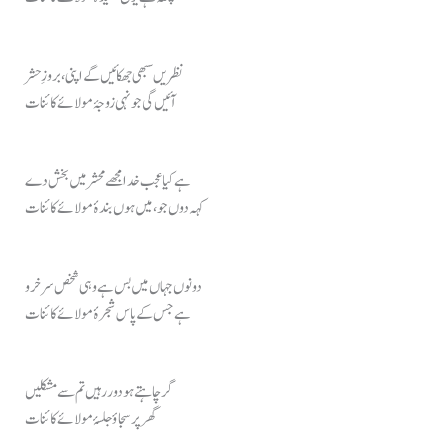
نظریں سبھی جھکائیں گے اپنی، بروزِ حشر
آئیں گی جونہی زوجۂ مولائے کائنات
ہے کیا عجب خدا مجھے محشر میں بخش دے
کہہ دوں جو، میں ہوں بندۂ مولائے کائنات
دونوں جہاں میں بس ہے وہی شخص سرخرو
ہے جس کے پاس شجرۂ مولائے کائنات
گر چاہتے ہو دور رہیں تم سے مشکلیں
گھر پر سجاؤ جلسۂ مولائے کائنات