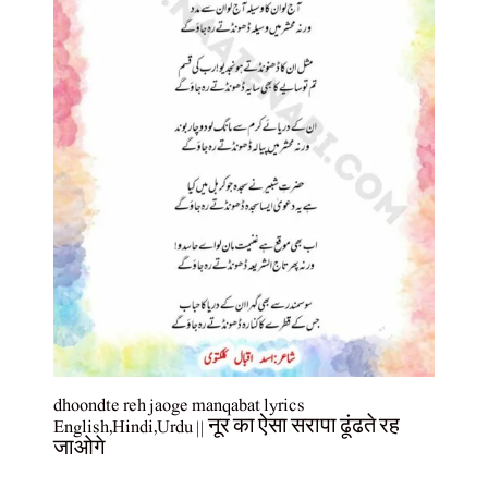
dhoondte reh jaoge manqabat lyrics
English,Hindi,Urdu || नूर का ऐसा सरापा ढूंढते रह
जाओगे