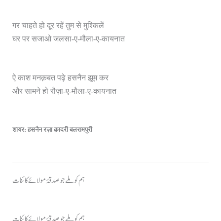
गर चाहते हो दूर रहें तुम से मुश्किलें
घर पर सजाओ जलसा-ए-मौला-ए-कायनात
ऐ काश मनक़बत पढ़े हसनैन झूम कर
और सामने हो रौज़ा-ए-मौला-ए-कायनात
शायर: हसनैन रज़ा क़ादरी बलरामपुरी
ہم کو ملے جو صدقۂ مولائے کائنات
ہم کو ملے جو صدقۂ مولائے کائنات