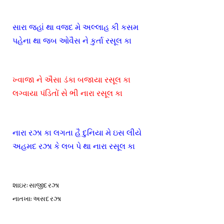
સારા જહાં થા વજદ મે અલ્લાહ કી કસમ
પહેના થા જબ ઓવૈસ ને કુર્તા રસૂલ કા
ખ્વાજા ને ઐસા ડંકા બજાયા રસૂલ કા
લગ્વાયા પંડિતોં સે ભી નારા રસૂલ કા
નારા રઝા કા લગતા હૈ દુનિયા મે ઇસ લીયે
અહમદ રઝા કે લબ પે થા નારા રસૂલ કા
શાઇર: સાજીદ રઝા
નાતખા: અસદ રઝા