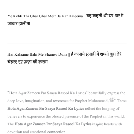
Ye Kehti Thi Ghar Ghar Mein Ja Kar Haleema || यह कहती थी घर-घर में
जाकर हालीमा
Hai Kalaame Ilahi Me Shamso Doha || है कलामे इलाही में शम्सो दुह़ा तेरे
चेहरए नूर फ़ज़ा की क़सम
“Hota Agar Zameen Par Saaya Rasool Ka Lyrics” beautifully express the
deep love, imagination, and reverence for
Prophet Muhammad
ﷺ. These
Hota Agar Zameen Par Saaya Rasool Ka Lyrics
reflect the longing of
believers to experience the blessed presence of the Prophet in this world.
The
Hota Agar Zameen Par Saaya Rasool Ka Lyrics
inspire hearts with
devotion and emotional connection.