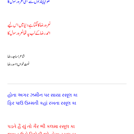
لگوایا پنڈتوں سے بھی نعرہ رسول کا
نعرہ رضا کا لگتا ہے دنیا میں اس لیے
احمد رضا کے لب پہ تھا نعرہ رسول کا
شاعر: ساجد رضا
نعت خواں: اسد رضا
હોતા અગર ઝમીન પર સાયા રસૂલ કા
ફિર પાઉં ઉમ્મતી કહાં રખતા રસૂલ કા
પડતે હૈ યું તો ગૈર ભી કલમા રસૂલ કા