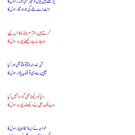
پڑھتے ہیں یوں تو غیر بھی کلمہ رسول کا
جنت اسے ملے گی جو ہوگا رسول کا
کرتے ہیں احترام جنازہ کا اس لیے
وہ جا رہا ہے دیکھنے چہرہ رسول کا
شیرِ خدا نہ بنتا تو بنتا بھی اور کیا
بچپن سے ہی تو تھا یہ پالا رسول کا
دنیا کو دیکھنا بھی گوارا نہیں کیا
جب تک علی نے دیکھا نہ چہرہ رسول کا
خواجہ نے ایسا ڈنکا بجایا رسول کا