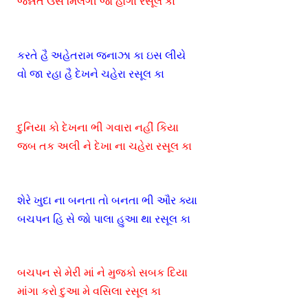
જન્નત ઉસે મિલેગી જો હોગા રસૂલ કા
કરતે હૈ અહેતરામ જનાઝા કા ઇસ લીયે
વો જા રહા હૈ દેખને ચહેરા રસૂલ કા
દુનિયા કો દેખના ભી ગવારા નહીં કિયા
જબ તક અલી ને દેખા ના ચહેરા રસૂલ કા
શેરે ખુદા ના બનતા તો બનતા ભી ઔર ક્યા
બચપન હિ સે જો પાલા હુઆ થા રસૂલ કા
બચપન સે મેરી માં ને મુજકો સબક દિયા
માંગા કરો દુઆ મે વસિલા રસૂલ કા