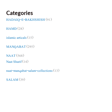
Categories
HADAIQ-E-BAKHSHISH
(91)
HAMD
(28)
islamic articals
(15)
MANQABAT
(295)
NAAT
(568)
Naat Sharif
(14)
naat-manqabat-salam-collections
(13)
SALAM
(39)