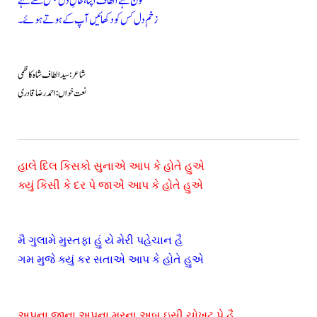
کون ہے الطاف اپنا، حالِ دل جس سے کہے
زخمِ دل کس کو دکھائیں آپ کے ہوتے ہوئے۔
شاعر: سید الطاف شاہ کاظمی
نعت خواں: احمد رضا قادری
હાલે દિલ કિસકો સુનાએ આપ કે હોતે હુએ
ક્યું કિસી કે દર પે જાએં આપ કે હોતે હુએ
મૈ ગુલામે મુસ્તફા હું યે મેરી પહેચાન હૈ
ગમ મુજે ક્યું કર સતાએ આપ કે હોતે હુએ
અપના જીના અપના મરના અબ ઇસી ચોખટ પે હૈ