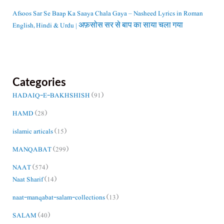
Afsoos Sar Se Baap Ka Saaya Chala Gaya – Nasheed Lyrics in Roman
English, Hindi & Urdu | अफ़सोस सर से बाप का साया चला गया
Categories
HADAIQ-E-BAKHSHISH
(91)
HAMD
(28)
islamic articals
(15)
MANQABAT
(299)
NAAT
(574)
Naat Sharif
(14)
naat-manqabat-salam-collections
(13)
SALAM
(40)