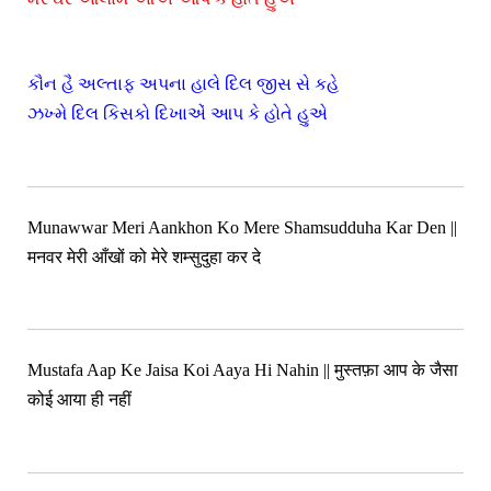
કૌન હૈ અલ્તાફ અપના હાલે દિલ જીસ સે કહે
ઝખ્મે દિલ કિસકો દિખાએં આપ કે હોતે હુએ
Munawwar Meri Aankhon Ko Mere Shamsudduha Kar Den ||
मनवर मेरी आँखों को मेरे शम्सुदुहा कर दे
Mustafa Aap Ke Jaisa Koi Aaya Hi Nahin || मुस्तफ़ा आप के जैसा
कोई आया ही नहीं