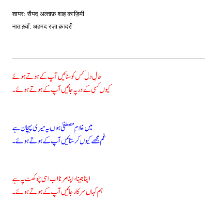
शायर: सैयद अल्ताफ़ शाह काज़िमी
नात ख़्वाँ: अहमद रज़ा क़ादरी
حالِ دل کس کو سنائیں آپ کے ہوتے ہوئے
کیوں کسی کے در پہ جائیں آپ کے ہوتے ہوئے۔
میں غلامِ مصطفیٰ ہوں یہ میری پہچان ہے
غم مجھے کیوں کر ستائیں آپ کے ہوتے ہوئے۔
اپنا جینا، اپنا مرنا اب اسی چوکھٹ پہ ہے
ہم کہاں سرکار جائیں آپ کے ہوتے ہوئے۔