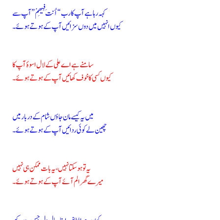
کہہ رہا ہے آپ کا رب “أَنتَ فِيهِمْ” آپ سے
کیوں انہیں میں دوں سزائیں آپ کے ہوتے ہوئے۔
سامنے ہے اے علی کے لال اسوۂ آپ کا
کیوں کسی کا خوف کھائیں آپ کے ہوتے ہوئے۔
میں یہ کیسے مان جاؤں شام کے دربار میں
چھین لے کوئی ردائیں آپ کے ہوتے ہوئے۔
یہ تو ہو سکتا نہیں، یہ بات ممکن ہی نہیں
میرے گھر الم آئے آپ کے ہوتے ہوئے۔