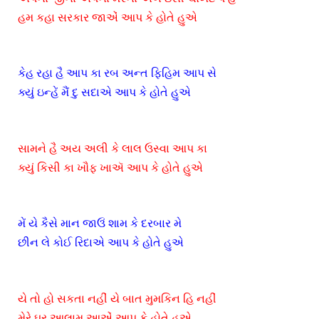
હમ કહા સરકાર જાએં આપ કે હોતે હુએ
કેહ રહા હૈ આપ કા રબ અન્ત ફિહિમ આપ સે
ક્યું ઇન્હેં મૈં દુ સદાએ આપ કે હોતે હુએ
સામને હૈ અય અલી કે લાલ ઉસ્વા આપ કા
ક્યું કિસી કા ખૌફ ખાઍ આપ કે હોતે હુએ
મેં યે કૈસે માન જાઉં શામ કે દરબાર મે
છીન લે કોઈ રિદાએ આપ કે હોતે હુએ
યે તો હો સકતા નહીં યે બાત મુમકિન હિ નહીં
મેરે ઘર આલામ આએં આપ કે હોતે હુએ