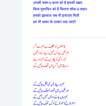
उनकी चश्म-ए-करम को है इसकी खबर
किस मुसाफिर को है कितना शौक-ए-सफ़र
हमको इक़बाल जब भी इजाज़त मिली
हम भी आका के दरबार तक जाएंगे
فاصلوں کو تکلف ہے ہم سے اگر
ہم بھی بے بس نہیں، بے سہارا نہیں
خود انہی کو پکاریں گے ہم دور سے
راستے میں اگر پاؤں تھک جائیں گے
ہم مدینے میں تنہا نکل جائیں گے
اور گلیوں میں قصداً بھٹک جائیں گے
ہم وہاں جا کے واپس نہیں آئیں گے
ڈھونڈتے ڈھونڈتے لوگ تھک جائیں گے