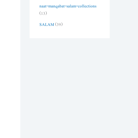
naat-manqabat-salam-collections
(13)
SALAM
(39)