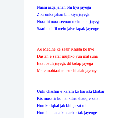
Naam aaqa jahan bhi liya jayega
Zikr unka jahan bhi kiya jayega
Noor hi noor seenon mein bhar jayega
Saari mehfil mein jalve lapak jayenge
Ae Madine ke zaair Khuda ke liye
Dastan-e-safar mujhko yun mat suna
Baat badh jayegi, dil tadap jayega
Mere mohtaat aansu chhalak jayenge
Unki chashm-e-karam ko hai iski khabar
Kis musafir ko hai kitna shauq-e-safar
Humko Iqbal jab bhi ijazat mili
Hum bhi aaqa ke darbar tak jayenge