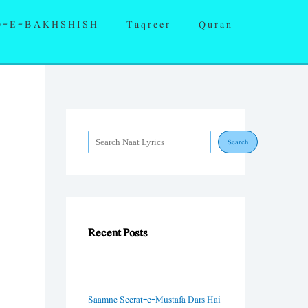
S
Q-E-BAKHSHISH
Taqreer
Quran
e
a
r
c
h
Search
Recent Posts
Saamne Seerat-e-Mustafa Dars Hai