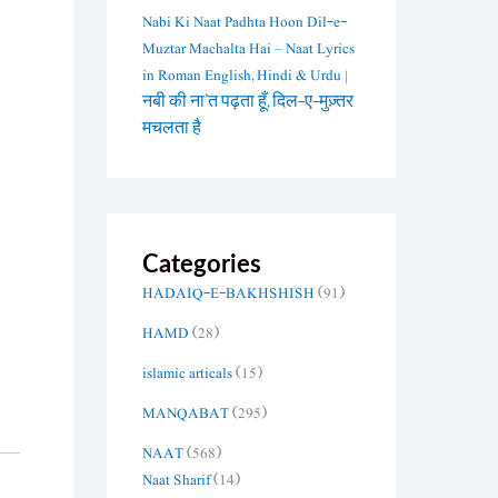
Nabi Ki Naat Padhta Hoon Dil-e-
Muztar Machalta Hai – Naat Lyrics
in Roman English, Hindi & Urdu |
नबी की ना’त पढ़ता हूँ, दिल-ए-मुज़्तर
मचलता है
Categories
HADAIQ-E-BAKHSHISH
(91)
HAMD
(28)
islamic articals
(15)
MANQABAT
(295)
NAAT
(568)
Naat Sharif
(14)