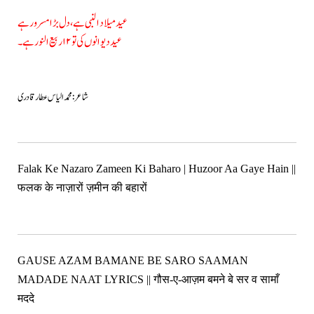
عید میلاد النبی ہے، دل بڑا مسرور ہے
عید دیوانوں کی تو ۱۲ ربیع النور ہے۔
شاعر :محمد الیاس عطار قادری
Falak Ke Nazaro Zameen Ki Baharo | Huzoor Aa Gaye Hain ||
फलक के नाज़ारों ज़मीन की बहारों
GAUSE AZAM BAMANE BE SARO SAAMAN
MADADE NAAT LYRICS || गौस-ए-आज़म बमने बे सर व सामाँ
मददे