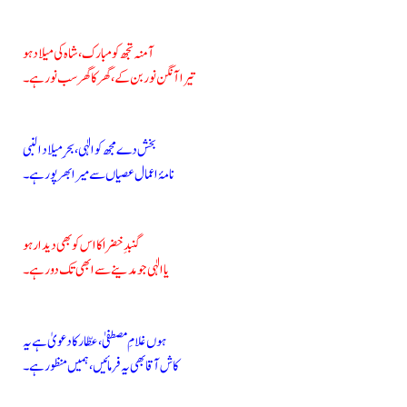
آمنہ تجھ کو مبارک، شاہ کی میلاد ہو
تیرا آنگن نور بن کے، گھر کا گھر سب نور ہے۔
بخش دے مجھ کو الٰہی، بحرِ میلاد النبی
نامۂ اعمال عصیاں سے میرا بھرپور ہے۔
گنبدِ خضرا کا اس کو بھی دیدار ہو
یا الٰہی جو مدینے سے ابھی تک دور ہے۔
ہوں غلامِ مصطفیٰ، عطّار کا دعویٰ ہے یہ
کاش آقا بھی یہ فرمائیں، ہمیں منظور ہے۔