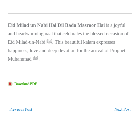
Eid Milad un Nabi Hai Dil Bada Masroor Hai
is a joyful
and heartwarming naat that celebrates the blessed occasion of
Eid Milad-un-Nabi ﷺ. This beautiful kalam expresses
happiness, love and deep devotion for the arrival of Prophet
Muhammad ﷺ.
Download PDF
←
Previous Post
Next Post
→