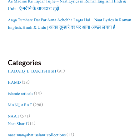
Ae Madine Ke Tajdar Tujhe – Naat Lyrics in Roman English, Hindi &
Urdu | ऐ मदीने के ताजदार! तुझे
Aaqa Tumhare Dar Par Aana Achchha Lagta Hai – Naat Lyrics in Roman
English, Hindi & Urdu | आका तुम्हारे दर पर आना अच्छा लगता है
Categories
HADAIQ-E-BAKHSHISH
(91)
HAMD
(28)
islamic articals
(15)
MANQABAT
(298)
NAAT
(571)
Naat Sharif
(14)
naat-manqabat-salam-collections
(13)