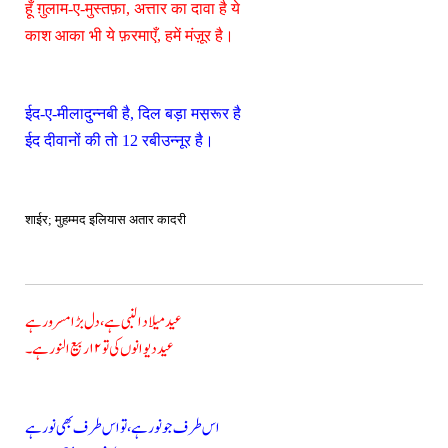
हूँ ग़ुलाम-ए-मुस्तफ़ा, अत्तार का दावा है ये
काश आका भी ये फ़रमाएँ, हमें मंज़ूर है।
ईद-ए-मीलादुन्नबी है, दिल बड़ा मस़रूर है
ईद दीवानों की तो 12 रबीउन्नूर है।
शाईर; मुहम्मद इलियास अतार कादरी
عید میلاد النبی ہے، دل بڑا مسرور ہے
عید دیوانوں کی تو ۱۲ ربیع النور ہے۔
اس طرف جو نور ہے، تو اس طرف بھی نور ہے