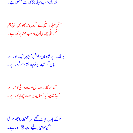
ذرہ ذرہ سب جہاں کا نور سے معمور ہے۔
جشن میلاد النبی ہے، کیوں نہ جھومیں آج ہم
مسکراتی ہیں بہاریں، سب فضا پرنور ہے۔
ہر ملک ہے شادماں، خوش آج ہر ایک حور ہے
ہاں مگر شیطان بہم، رفقا بڑا رنجور ہے۔
آمد سرکار سے، دل مست ہوئی کافور ہے
کیا زمین، کیا آسماں، ہر سمت چھایا نور ہے۔
غم کے بادل چھٹ گئے، ہر غم کا مارا جھوم اٹھا
آ گیا خوشیاں لیے، ماہِ ربیع النور ہے۔