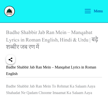
Skip
S
to
Menu
e
content
a
r
Badhe Shabbir Jab Ran Mein – Manqabat
c
Lyrics in Roman English, Hindi & Urdu | बढ़े
h
शब्बीर जब रण में
Badhe Shabbir Jab Ran Mein – Manqabat Lyrics in Roman
English
Badhe Shabbir Jab Ran Mein To Rehmat Ka Salaam Aaya
Shahadat Ne Qadam Choome Imaamat Ka Salaam Aaya