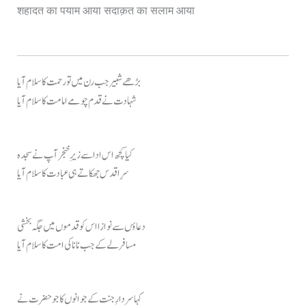
शहादत का पयाम आया सदाक़त का सलाम आया
بڑھے شبیر جب رن میں تو رحمت کا سلام آیا
شہادت نے قدم چومے امامت کا سلام آیا
کیا کچھ اس ادا سے زیرِ خنجر آپ نے سجدہ
سرِ اقدس جھکاتے ہی عبادت کا سلام آیا
دعاؤں سے نوازا اس کو قدموں میں جگہ بخشی
مسافر لے کے جب نانا کی امت کا سلام آیا
کہا سردارِ جنت کے جوانوں کا جو حضرت نے