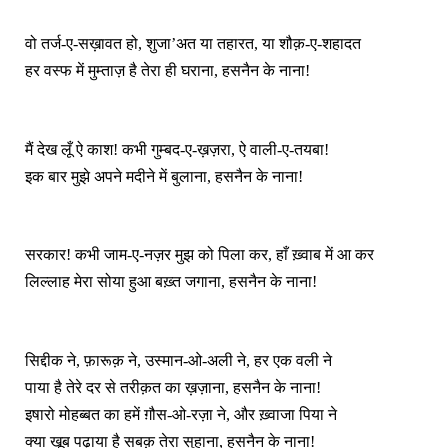
वो तर्ज‑ए‑सख़ावत हो, शुजा’अत या तहारत, या शौक़‑ए‑शहादत
हर वस्फ में मुम्ताज़ है तेरा ही घराना, हसनैन के नाना!
मैं देख लूँ ऐ काश! कभी गुम्बद‑ए‑ख़ज़रा, ऐ वा‍ली‑ए‑तयबा!
इक बार मुझे अपने मदीने में बुलाना, हसनैन के नाना!
सरकार! कभी जाम‑ए‑नज़र मुझ को पिला कर, हाँ ख़्वाब में आ कर
लिल्लाह मेरा सोया हुआ बख़्त जगाना, हसनैन के नाना!
सिद्दीक ने, फ़ारूक़ ने, उस्मान‑ओ‑अली ने, हर एक वली ने
पाया है तेरे दर से तरीक़त का ख़ज़ाना, हसनैन के नाना!
इषारो मोहब्बत का हमें ग़ौस‑ओ‑रज़ा ने, और ख़्वाजा पिया ने
क्या खूब पढ़ाया है सबक़ तेरा सुहाना, हसनैन के नाना!