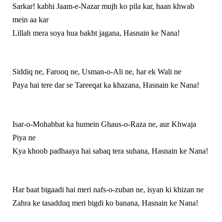
Sarkar! kabhi Jaam‑e‑Nazar mujh ko pila kar, haan khwab
mein aa kar
Lillah mera soya hua bakht jagana, Hasnain ke Nana!
Siddiq ne, Farooq ne, Usman‑o‑Ali ne, har ek Wali ne
Paya hai tere dar se Tareeqat ka khazana, Hasnain ke Nana!
Isar‑o‑Mohabbat ka humein Ghaus‑o‑Raza ne, aur Khwaja
Piya ne
Kya khoob padhaaya hai sabaq tera suhana, Hasnain ke Nana!
Har baat bigaadi hai meri nafs‑o‑zuban ne, isyan ki khizan ne
Zahra ke tasadduq meri bigdi ko banana, Hasnain ke Nana!