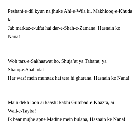
Peshani‑e‑dil kyun na jhuke Ahl‑e‑Wila ki, Makhlooq‑e‑Khuda
ki
Jab markaz‑e‑ulfat hai dar‑e‑Shah‑e‑Zamana, Hasnain ke
Nana!
Woh tarz‑e‑Sakhaawat ho, Shuja’at ya Taharat, ya
Shauq‑e‑Shahadat
Har wasf mein mumtaz hai tera hi gharana, Hasnain ke Nana!
Main dekh loon ai kaash! kabhi Gumbad‑e‑Khazra, ai
Wali‑e‑Tayba!
Ik baar mujhe apne Madine mein bulana, Hasnain ke Nana!