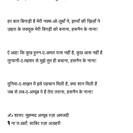
हर बात बिगाड़ी है मेरी नफ़्स‑ओ‑ज़ुबाँ ने, इस्याँ की ख़िज़ाँ ने
ज़हरा के तसद्दुक मेरी बिगड़ी को बनाना, हसनैन के नाना!
ऐ आह! कि कुछ हुस्न‑ए‑अमल पास नहीं है, कुछ आस नहीं है
तुग़्यानी‑ए‑महशर से मुझे तुम ही बचाना, हसनैन के नाना!
दुनिया‑ए‑सख़न में इसे पहचान मिली है, क्या शान मिली है
जब से लब‑ए‑अय्यूब पे है तेरा तराना, हसनैन के नाना!
✍️ शायर: मुहम्मद अय्यूब रज़ा अमजदी
🎙️ ना’त‑ख़्वाँ: साबिर रज़ा अज़हरी