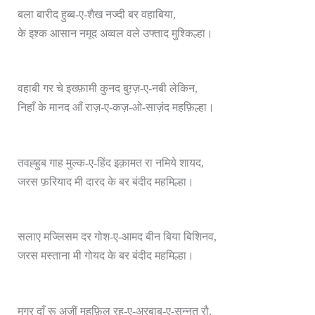
बला बारीद हुब्ब-ए-शैख नज्दी बर वहाबिया,
के इश्क आसान नमूद अव्वल वले उफ्ताद मुश्किल्हा।
वहाबी गर चे इख्फ़ामी कुनद बुग़्ज़-ए-नबी लेकिन,
निहाँ के मानद आँ राज़-ए-कज़-ओ-साज़ंद महफ़िल्हा।
तवह्हुब गाह मुल्क-ए-हिंद इक़ामत रा नमिये शायद,
जरस फ़रियाद मी दारद के बर बंदीद महमिल्हा।
सलाए मज्लिसम दर गोश-ए-आमद बीन बिया बिशिनव,
जरस मस्ताना मी गोयद के बर बंदीद महमिल्हा।
मगर दाँ रू अज़ीं महफ़िल रह-ए-अरबाब-ए-सुन्नत रौ,