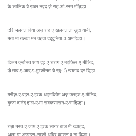
के सालिक बे ख़बर नबूद ज़े राह-ओ-रस्म मंज़िल्हा।
दरिं जलवत बिया अज़ राह-ए-ख़लवत ता ख़ुदा याबी,
मता मा तल्का मन तहवा दइदुनिया-व-अमहिल्हा।
दिलम कुर्बानत आय दूद-ए-चराग-ए-महफ़िल-ए-मौलिद,
ज़े ताब-ए-जाद-ए-मुश्कीनत चे खू(ँ) उफ्ताद दर दिल्हा।
ग़रीक़-ए-बहर-ए-इश्क अहमदियेम अज़ फरहत-ए-मौलिद,
कुजा दानंद हाल-ए-मा सबकसारान-ए-साहिल्हा।
रज़ा मस्त-ए-जाम-ए-इश्क सागर बाज़ मी ख्वाहद,
अला या अय्युहस-साक़ी अदिर कासन व ना विल्हा।