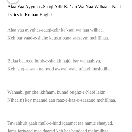
Alaa Yaa Ayyuhas-Saaqi Adir Ka’san Wa Naa Wilhaa – Naat
Lyrics in Roman English
Alaa yaa ayyuhas-saaqi-adir ka’-san wa naa wilhaa,
Keh bar yaad-e-shahe kausar bana saazeym mehfilhaa.
Balaa baareed hubb-e-shaikh najdi bar wahaabiya,
Keh ishq aasaan namood awwal wale uftaad mushkilhaa.
Wahaabi gar che ikhfaami kunad bughz-e-Nabi lekin,
Nihaa(n) key maanad aan raaz-e-kaz-o-saazand mehfilhaa.
Tawahhub gaah mulk-e-hind iqaamat raa namie shaayad,
Jaras fariyaad mee daarad keh bar bandeed mahmilhaa.