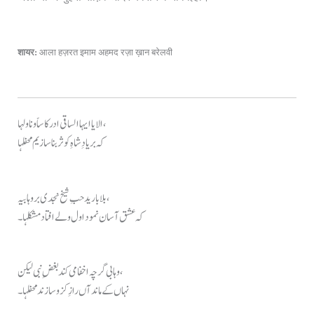
शायर:
आला हज़रत इमाम अहमद रज़ा ख़ान बरेलवी
الا یا ایہا الساقی ادر کاساً و ناولہا،
کہ بر یادِ شاہِ کوثر بنا سازیم محفلہا
بلا بارید حبِ شیخ نجدی بر وہابیہ،
کہ عشق آسان نمود اول ولے افتاد مشکلہا۔
وہابی گرچہ اخفامی کند بغضِ نبی لیکن،
نہاں کے ماند آں رازِ کز و سازند محفلہا۔