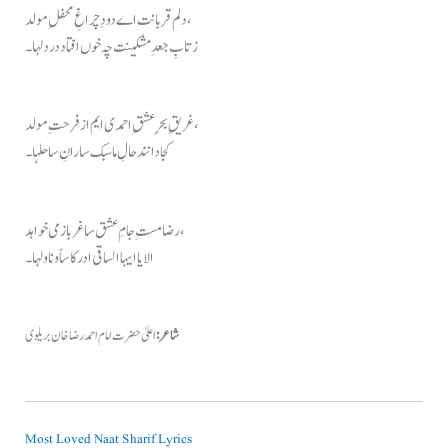
دلم قربانت اے دودِ چراغِ محفلِ مولد،
ز تابِ جعدِ مشکینت چہ خوں افتاد در دلہا۔
غریقِ بحرِ عشقِ احمدی ایم از فرحتِ مولد،
کجا دانند حالِ ما سبک سارانِ ساحلہا۔
رضا مستِ جامِ عشق ساغر باز می خواہد،
الا یا ایہا الساقی ادر کاساً و ناولہا۔
شاعر:
اعلیٰ حضرت امام احمد رضا خان بریلوی
Most Loved Naat Sharif Lyrics