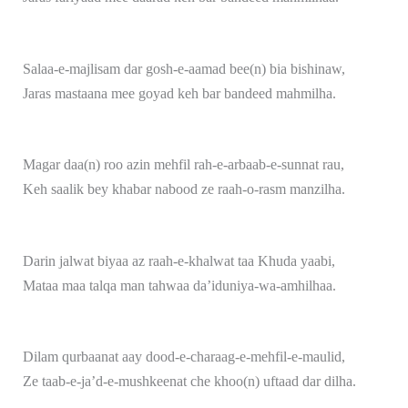
Salaa-e-majlisam dar gosh-e-aamad bee(n) bia bishinaw,
Jaras mastaana mee goyad keh bar bandeed mahmilha.
Magar daa(n) roo azin mehfil rah-e-arbaab-e-sunnat rau,
Keh saalik bey khabar nabood ze raah-o-rasm manzilha.
Darin jalwat biyaa az raah-e-khalwat taa Khuda yaabi,
Mataa maa talqa man tahwaa da’iduniya-wa-amhilhaa.
Dilam qurbaanat aay dood-e-charaag-e-mehfil-e-maulid,
Ze taab-e-ja’d-e-mushkeenat che khoo(n) uftaad dar dilha.