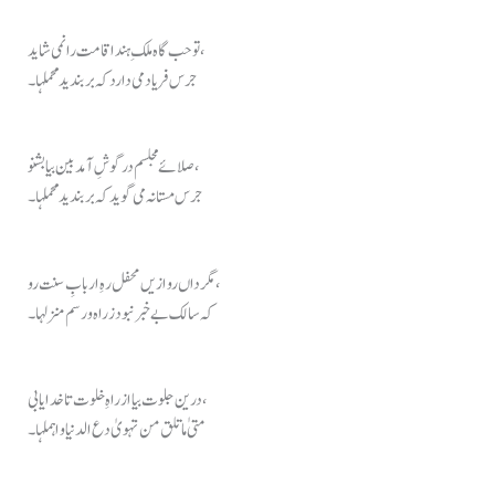
توحب گاہ ملکِ ہند اقامت را نمی شاید،
جرس فریاد می دارد کہ بر بندید محملہا۔
صلائے مجلسم در گوشِ آمد بین بیا بشنو،
جرس مستانہ می گوید کہ بر بندید محملہا۔
مگر داں رو ازیں محفل رہِ اربابِ سنت رو،
کہ سالک بے خبر نبود ز راہ و رسم منزلہا۔
درین جلوت بیا از راہِ خلوت تا خدا یابی،
متیٰ ما تلق من تہویٰ دع الدنیا و اہملہا۔