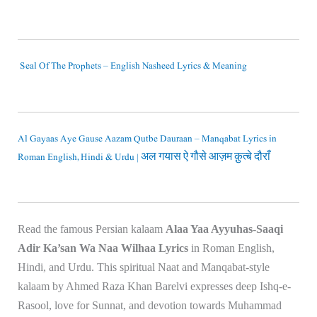
Seal Of The Prophets – English Nasheed Lyrics & Meaning
Al Gayaas Aye Gause Aazam Qutbe Dauraan – Manqabat Lyrics in
Roman English, Hindi & Urdu | अल गयास ऐ गौसे आज़म क़ुत्बे दौराँ
Read the famous Persian kalaam
Alaa Yaa Ayyuhas-Saaqi
Adir Ka’san Wa Naa Wilhaa Lyrics
in Roman English,
Hindi, and Urdu. This spiritual Naat and Manqabat-style
kalaam by
Ahmed Raza Khan Barelvi
expresses deep Ishq-e-
Rasool, love for Sunnat, and devotion towards
Muhammad