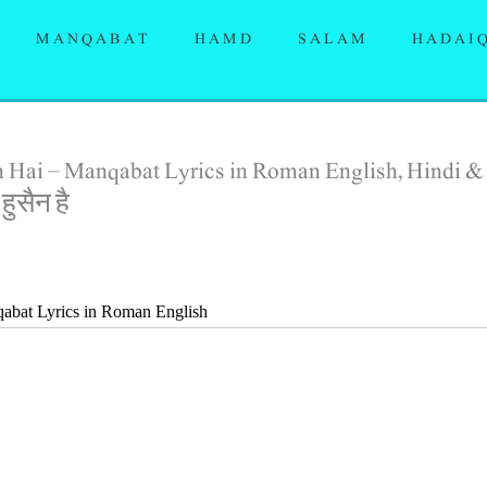
MANQABAT
HAMD
SALAM
HADAI
n Hai – Manqabat Lyrics in Roman English, Hindi &
हुसैन है
abat Lyrics in Roman English