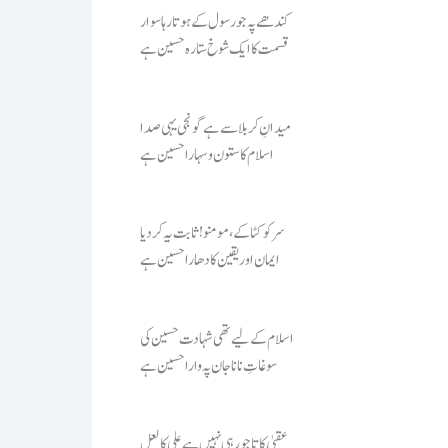
کندھے پہ جو رسول کے ہوتا رہا سوار
قسمت کا ایک شوخ ستارہ حسین ہے
میدانِ کربلا سے ہے گونجی یہی صدا
اسلام کا ستون و سہارا حسین ہے
سر کو کٹا کے، مومنو! ثابت یہ کر دیا
ایمان اور یقین کا دھارا حسین ہے
اسلام کے لیے تھی شہادت حسین کی
سوغاتِ ناناجان پہ وارا حسین ہے
عقبیٰ کا تاجور ہی نہیں ہے علی کا لعل