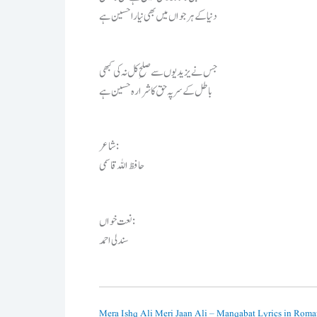
دنیا کے ہر جواں میں بھی نیارا حسین ہے
جس نے یزیدیوں سے صلحِ کل نہ کی کبھی
باطل کے سر پہ حق کا شرارہ حسین ہے
شاعر:
حافظ اللہ قاسمی
نعت خواں:
سندلی احمد
Mera Ishq Ali Meri Jaan Ali – Manqabat Lyrics in Roman