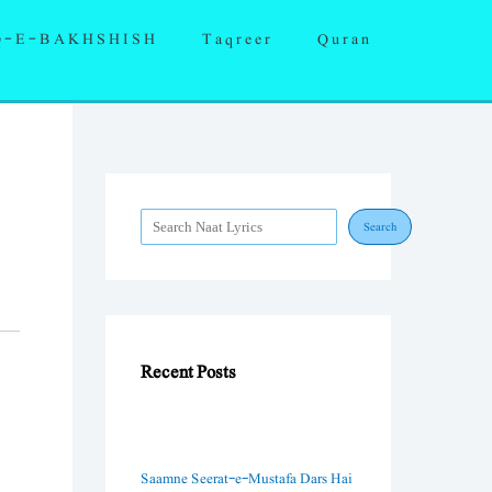
S
Q-E-BAKHSHISH
Taqreer
Quran
e
a
r
c
h
Search
Recent Posts
Saamne Seerat-e-Mustafa Dars Hai