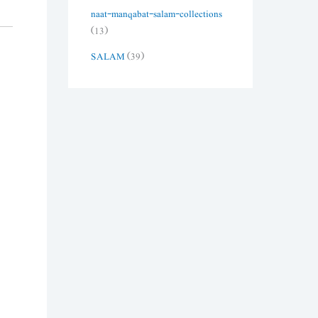
naat-manqabat-salam-collections
(13)
SALAM
(39)