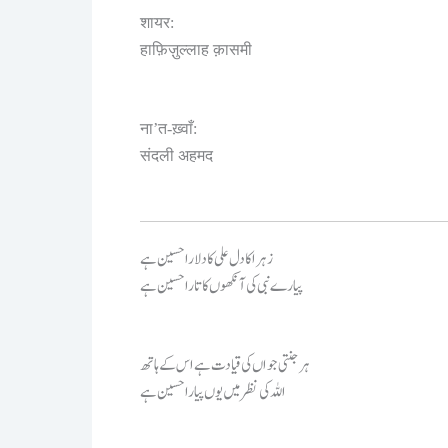
शायर:
हाफ़िज़ुल्लाह क़ासमी
ना’त-ख़्वाँ:
संदली अहमद
زہرا کا دل علی کا دلارا حسین ہے
پیارے نبی کی آنکھوں کا تارا حسین ہے
ہر جنتی جواں کی قیادت ہے اس کے ہاتھ
اللہ کی نظر میں یوں پیارا حسین ہے