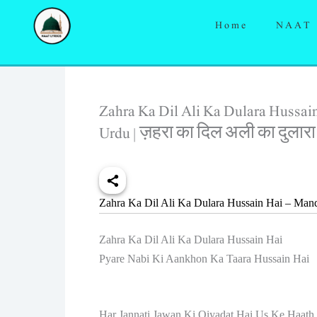
Skip
Home
NAAT
to
content
Zahra Ka Dil Ali Ka Dulara Hussai
Urdu | ज़हरा का दिल अली का दुलारा 
Zahra Ka Dil Ali Ka Dulara Hussain Hai – Manq
Zahra Ka Dil Ali Ka Dulara Hussain Hai
Pyare Nabi Ki Aankhon Ka Taara Hussain Hai
Har Jannati Jawan Ki Qiyadat Hai Us Ke Haath