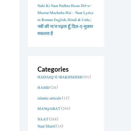
Nabi Ki Naat Padhta Hoon Dil-e-
Muztar Machalta Hai – Naat Lyrics
in Roman English, Hindi & Urdu |
नबी की ना’त पढ़ता हूँ, दिल-ए-मुज़्तर
मचलता है
Categories
HADAIQ-E-BAKHSHISH
(91)
HAMD
(28)
islamic articals
(15)
MANQABAT
(295)
NAAT
(568)
Naat Sharif
(14)