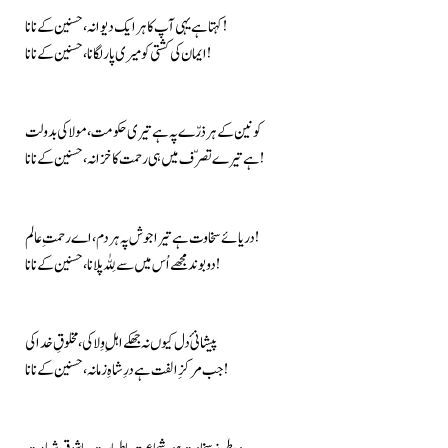
کہتا ہے یہی آپ کا ہر ایک دیوانہ، حسنین کے نانا!
ایمان کی کشتی کو میری پار لگانا، حسنین کے نانا!
کونین کے ہر ذرّے پہ ہے تیری حکومت، مولا کی بدولت
ہے تیرے تصرّف میں ہی رحمت کا خزانہ، حسنین کے نانا!
دریائے سخاوت ہے تیرا جوش پہ ہر دم، اے رحمتِ عالم!
دو بوند مجھے اُس میں سے لِلّٰہ پلانا، حسنین کے نانا!
پیشانیٔ دل کیوں نہ جھکے اہلِ وِلا کی، مخلوقِ خدا کی
جب مرکزِ الفت ہے درِ شاہِ زمانہ، حسنین کے نانا!