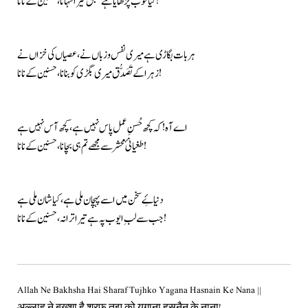
کیا خوب پڑھایا ہے سبق تیرا سہانا، حسنین کے نانا!
ہر بات بگاڑی ہے میری نفس و زباں نے، عصیاں کی خزاں نے
زہرا کے تَصَدُّق میری بگڑی کو بنانا، حسنین کے نانا!
اے آہ! کہ کچھ حُسنِ عمل پاس نہیں ہے، کچھ آس نہیں ہے
طغیانیٔ محشر سے مجھے تم ہی بچانا، حسنین کے نانا!
دنیاۓِ سخن میں اسے پہچان ملی ہے، کیا شان ملی ہے
جب سے لبِ ایوب پہ ہے تیرا ترانہ، حسنین کے نانا!
Allah Ne Bakhsha Hai Sharaf Tujhko Yagana Hasnain Ke Nana ||
अल्लाह ने बख़्शा है शरफ़ तुझ को यगाना हसनैन के नाना!