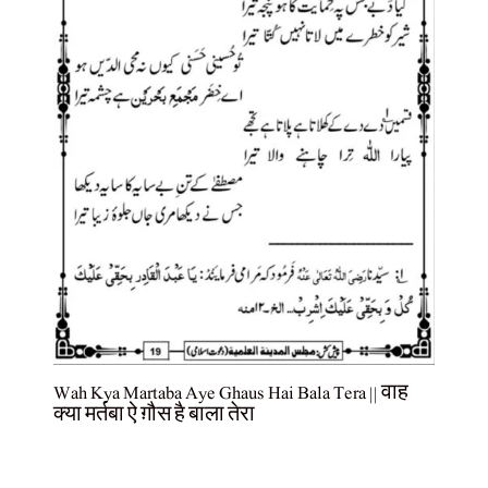
Wah Kya Martaba Aye Ghaus Hai Bala Tera || वाह
क्या मर्तबा ऐ ग़ौस है बाला तेरा