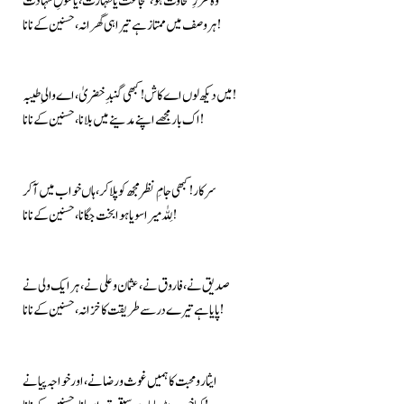
وہ طرزِ سخاوت ہو، شجاعت یا طہارت، یا شوقِ شہادت
ہر وصف میں ممتاز ہے تیرا ہی گھرانہ، حسنین کے نانا!
میں دیکھ لوں اے کاش! کبھی گنبدِ خضریٰ، اے والیِ طیبہ!
اک بار مجھے اپنے مدینے میں بلانا، حسنین کے نانا!
سرکار! کبھی جامِ نظر مجھ کو پلا کر، ہاں خواب میں آ کر
لِلّٰہ میرا سویا ہوا بخت جگانا، حسنین کے نانا!
صدیق نے، فاروق نے، عثمان و علی نے، ہر ایک ولی نے
پایا ہے تیرے در سے طریقت کا خزانہ، حسنین کے نانا!
ایثار و محبت کا ہمیں غوث و رضا نے، اور خواجہ پیا نے