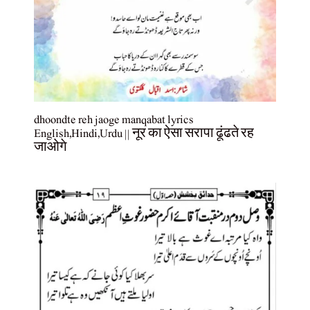
dhoondte reh jaoge manqabat lyrics
English,Hindi,Urdu || नूर का ऐसा सरापा ढूंढते रह
जाओगे