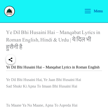
Skip
S
to
Menu
e
content
a
r
Ye Dil Bhi Husaini Hai – Manqabat Lyrics in
c
Roman English, Hindi & Urdu | ये दिल भी
h
हुसैनी है
Ye Dil Bhi Husaini Hai – Manqabat Lyrics in Roman English
Ye Dil Bhi Husaini Hai, Ye Jaan Bhi Husaini Hai
Sad Shukr Ki Apna To Imaan Bhi Husaini Hai
Tu Maane Ya Na Maane, Apna To Aqeeda Hai