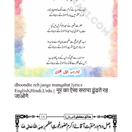
dhoondte reh jaoge manqabat lyrics
English,Hindi,Urdu || नूर का ऐसा सरापा ढूंढते रह
जाओगे