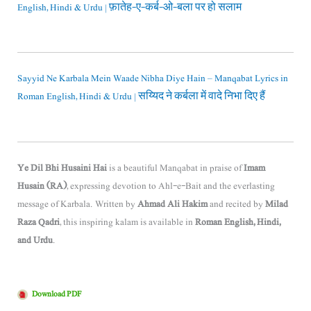
English, Hindi & Urdu | फ़ातेह-ए-कर्ब-ओ-बला पर हो सलाम
Sayyid Ne Karbala Mein Waade Nibha Diye Hain – Manqabat Lyrics in
Roman English, Hindi & Urdu | सय्यिद ने कर्बला में वादे निभा दिए हैं
Ye Dil Bhi Husaini Hai
is a beautiful Manqabat in praise of
Imam
Husain (RA)
, expressing devotion to Ahl-e-Bait and the everlasting
message of Karbala. Written by
Ahmad Ali Hakim
and recited by
Milad
Raza Qadri
, this inspiring kalam is available in
Roman English, Hindi,
and Urdu
.
Download PDF