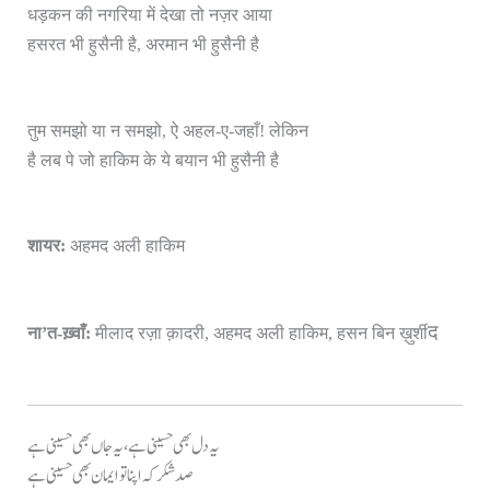
धड़कन की नगरिया में देखा तो नज़र आया
हसरत भी हुसैनी है, अरमान भी हुसैनी है
तुम समझो या न समझो, ऐ अहल-ए-जहाँ! लेकिन
है लब पे जो हाकिम के ये बयान भी हुसैनी है
शायर:
अहमद अली हाकिम
द
ना’त-ख़्वाँ:
मीलाद रज़ा क़ादरी, अहमद अली हाकिम, हसन बिन ख़ुर्शी
یہ دل بھی حسینی ہے، یہ جاں بھی حسینی ہے
صد شکر کہ اپنا تو ایمان بھی حسینی ہے