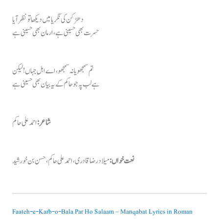
دھڑکن کی نگریا میں دیکھا تو نظر آیا
حسرت بھی حسینی ہے، ارمان بھی حسینی ہے
تم سمجھو یا نہ سمجھو، اے اہلِ جہاں! لیکن
ہے لب پہ جو حاکم کے یہ بیان بھی حسینی ہے
شاعر:
احمد علی حاکم
نعت خواں:
میلاد رضا قادری، احمد علی حاکم، حسن بن خورشید
Faateh-e-Karb-o-Bala Par Ho Salaam – Manqabat Lyrics in Roman