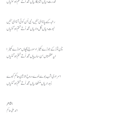
قدرت دیاں شاہکاریاں محمد اُتے ختم ہو گئیاں
رتبہ کسے پانا ای نئیں، نبی ہُن کوئی آنا ای نئیں
نبوت دیاں کُل واریاں محمد اُتے ختم ہو گئیاں
چن توڑ کے جوڑے کھیڑا، سورج پچھاں موڑے کھیڑا
ایہ عظمتاں سن سارییاں محمد اُتے ختم ہو گئیاں
اسرا دی شب بوسے لوے، روح الامین حاکم کہوے
ہُبداریاں منٹھاریاں محمد اُتے ختم ہو گئیاں
شاعر:
احمد علی حاکم