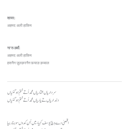
शायर:
अहमद अली हाकिम
ना’त-ख़्वाँ:
अहमद अली हाकिम
हसनैन ज़ुलक़रनैन फ़याज़ क़व्वाल
سرداریاں مختاریاں محمد اُتے ختم ہو گئیاں
دلداریاں تے یاریاں محمد اُتے ختم ہو گئیاں
اقصیٰ دے وِچ یوسف کہیا، میں ہُن کدوں سوہنا رہیا