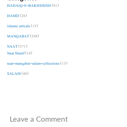
HADAIQ-E-BAKHSHISH
(91)
HAMD
(28)
islamic articals
(15)
MANQABAT
(298)
NAAT
(571)
Naat Sharif
(14)
naat-manqabat-salam-collections
(13)
SALAM
(40)
Leave a Comment