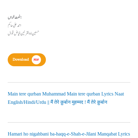
نعت خواں:
احمد علی حاکم
حسنین ذوالقرنین فیاض قوال
Download
PDF
Main tere qurban Muhammad Main tere qurban Lyrics Naat
English/Hindi/Urdu || मैं तेरे क़ुर्बान मुहम्मद ! मैं तेरे क़ुर्बान
Hamari ho nigahbani ba-haqq-e-Shah-e-Jilani Manqabat Lyrics