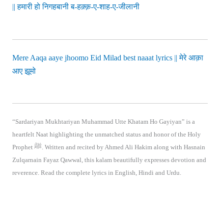
|| हमारी हो निगहबानी ब-हक़्क़-ए-शाह-ए-जीलानी
Mere Aaqa aaye jhoomo Eid Milad best naaat lyrics || मेरे आक़ा
आए झूमो
“Sardariyan Mukhtariyan Muhammad Utte Khatam Ho Gayiyan” is a
heartfelt Naat highlighting the unmatched status and honor of the Holy
Prophet ﷺ. Written and recited by Ahmed Ali Hakim along with Hasnain
Zulqarnain Fayaz Qawwal, this kalam beautifully expresses devotion and
reverence. Read the complete lyrics in English, Hindi and Urdu.