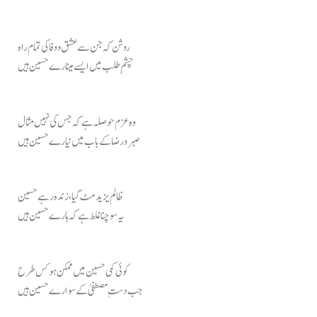
روشن کہ جن سے عشق و وفا کی تمام راہ
چشمِ طلب میں ایسے مینارے حسین ہیں
وہ عزم حوصلہ ہے کہ جس کی نہیں مثال
صبر و رضا کے باب میں نیارے حسین ہیں
ظالم یزید مٹ گیا، زندہ رہے حسین
یہ سوچنا غلط ہے کہ ہارے حسین ہیں
کوئی کمی حسین میں ممکن ہو کس طرح
جب دستِ مصطفیٰ کے سوارے حسین ہیں