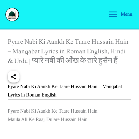
Skip
S
to
Menu
e
content
a
r
Pyare Nabi Ki Aankh Ke Taare Hussain Hain
c
– Manqabat Lyrics in Roman English, Hindi
h
& Urdu | प्यारे नबी की आँख के तारे हुसैन हैं
Pyare Nabi Ki Aankh Ke Taare Hussain Hain – Manqabat
Lyrics in Roman English
Pyare Nabi Ki Aankh Ke Taare Hussain Hain
Maula Ali Ke Raaj-Dulare Hussain Hain