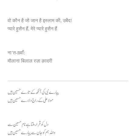
वो कौन है जो जान है इस्लाम की, उबैद!
प्यारे हुसैन हैं, मेरे प्यारे हुसैन हैं
ना’त-ख़्वाँ:
मौलाना बिलाल रज़ा क़ादरी
پیارے نبی کی آنکھ کے تارے حسین ہیں
مولا علی کے راج دلارے حسین ہیں
دل کو قرار ملتا ہے نامِ حسین سے
واللہ ہم کو جان سے پیارے حسین ہیں