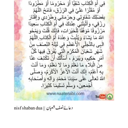
nisf shaban dua || دعائے نصف شعبان