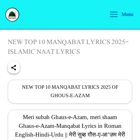
Skip
S
to
Menu
e
content
a
r
NEW TOP 10 MANQABAT LYRICS 2025-
c
ISLAMIC NAAT LYRICS
h
NEW TOP 10 MANQABAT LYRICS 2025 OF
GHOUS-E-AZAM
Meri subah Ghaus-e-Azam, meri shaam
Ghaus-e-Azam-Manqabat Lyrics in Roman
English-Hindi-Urdu || मेरी सुब्ह ग़ौस-ए-आ’ज़म मेरी