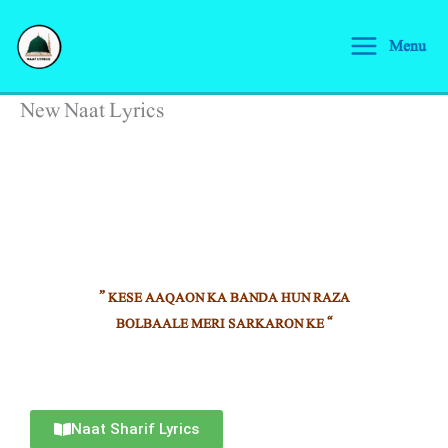
Skip
to
Menu
content
New Naat Lyrics
” KESE AAQAON KA BANDA HUN RAZA
BOLBAALE MERI SARKARON KE “
Naat Sharif Lyrics