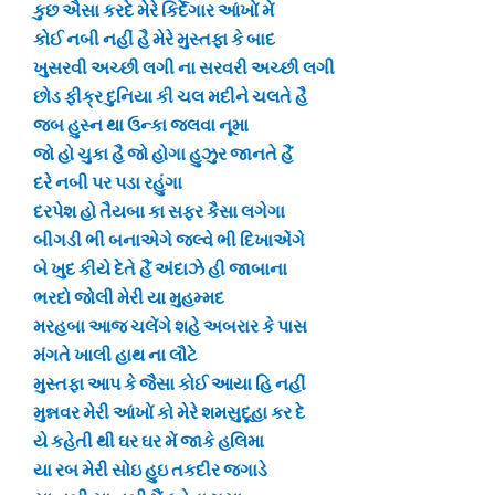
કુછ ઐસા કરદે મેરે કિર્દેગાર આંખોં મેં
કોઈ નબી નહીં હૈ મેરે મુસ્તફા કે બાદ
ખુસરવી અચ્છી લગી ના સરવરી અચ્છી લગી
છોડ ફીક્ર દુનિયા કી ચલ મદીને ચલતે હૈ
જબ હુસ્ન થા ઉન્કા જલવા નૂમા
જો હો ચુકા હૈ જો હોગા હુઝુર જાનતે હૈં
દરે નબી પર પડા રહુંગા
દરપેશ હો તૈયબા કા સફર કૈસા લગેગા
બીગડી ભી બનાએગે જલ્વે ભી દિખાએંગે
બે ખુદ કીયે દેતે હૈં અંદાઝે હી જાબાના
ભરદો જોલી મેરી યા મુહમ્મદ
મરહબા આજ ચલેંગે શહે અબરાર કે પાસ
મંગતે ખાલી હાથ ના લૌટે
મુસ્તફા આપ કે જૈસા કોઈ આયા હિ નહીં
મુન્નવર મેરી આંખોં કો મેરે શમસુદૂહા કર દે
યે કહેતી થી ઘર ઘર મેં જાકે હલિમા
યા રબ મેરી સોઇ હુઇ તકદીર જગાડે