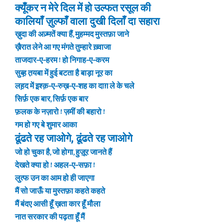
क्यूँकर न मेरे दिल में हो उल्फत रसूल की
कालियाँ ज़ुल्फाँ वाला दुखी दिलाँ दा सहारा
ख़ुदा की अज़्मतें क्या हैं, मुहम्मद मुस्तफ़ा जाने
ख़ैरात लेने आ गए मंगते तुम्हारे ख़्वाजा
ताजदार-ए-हरम ! हो निगाह-ए-करम
सुब्ह़ त़यबा में हुई बटता है बाड़ा नूर का
लह़द में इ़श्क़-ए-रुख़-ए-शह का दाग़ ले के चले
सिर्फ़ एक बार, सिर्फ़ एक बार
फ़लक के नज़ारो ! ज़मीं की बहारो !
गम हो गए बे शुमार आका
ढूंढते रह जाओगे, ढूंढते रह जाओगे
जो हो चुका है, जो होगा, हुज़ूर जानते हैं
देखते क्या हो ! अहल-ए-सफ़ा !
लुत्फ उन का आम हो ही जाएगा
मैं सो जाऊँ या मुस्तफ़ा कहते कहते
मैं बंदए आसी हूँ ख़ता कार हूँ मौला
नात सरकार की पढ़ता हूँ मैं