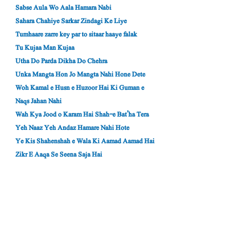
Sabse Aula Wo Aala Hamara Nabi
Sahara Chahiye Sarkar Zindagi Ke Liye
Tumhaare zarre key par to sitaar haaye falak
Tu Kujaa Man Kujaa
Utha Do Parda Dikha Do Chehra
Unka Mangta Hon Jo Mangta Nahi Hone Dete
Woh Kamal e Husn e Huzoor Hai Ki Guman e
Naqs Jahan Nahi
Wah Kya Jood o Karam Hai Shah-e Bat’ha Tera
Yeh Naaz Yeh Andaz Hamare Nahi Hote
Ye Kis Shahenshah e Wala Ki Aamad Aamad Hai
Zikr E Aaqa Se Seena Saja Hai