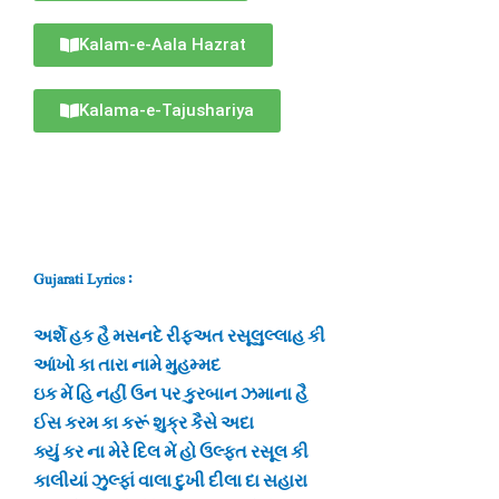
Kalam-e-Aala Hazrat
Kalama-e-Tajushariya
Gujarati Lyrics :
અર્શે હક હૈ મસનદે રીફઅત રસૂલુલ્લાહ કી
આંખો કા તારા નામે મુહમ્મદ
ઇક મેં હિ નહીં ઉન પર કુરબાન ઝમાના હૈ
ઈસ કરમ કા કરૂં શુક્ર કૈસે અદા
ક્યું કર ના મેરે દિલ મેં હો ઉલ્ફત રસૂલ કી
કાલીયાં ઝુલ્ફાં વાલા દુખી દીલા દા સહારા