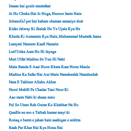
Imaan hai qoule mustafaai
Jo Ho Chuka Hai Jo Hoga, Huzoor Jante Hain
Jobano(n) per hai bahare chaman aaraaiye dost
Kiske Jalway Ki Jhalak He Ye Ujala Kya He
Khuda Ki Azmatain Kya Hain, Muhammad Mustafa Jaane
Lamyati Nazeero Kaafi Nazarin
Lutf Unka Aam Ho Hi Jayega
Meri Ulfat Madine Se Yun Hi Nahi
Main Banda E Aasi Hoon Khata Kaar Hoon Maula
Madine Ka Safar Hai Aur Main Namdeedah Namdeedah
Nara E Takbeer Allahu Akbar
Noori Mehfil Pe Chadar Tani Noor Ki
Aao mere Nabi ki shaan suno
Pul Se Utaro Rah Guzar Ko Khabhar Na Ho
Qaafile ne soo e Taibah kamar arayi ki
Ronaq e bazm e jahan hain aashiqan e sokhta
Raah Pur Khar Hai Kya Hona Hai