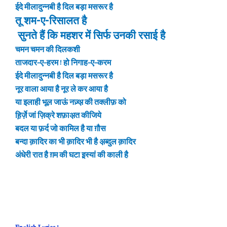
ईदे मीलादुन्नबी है दिल बड़ा मसरूर है
तू शम-ए-रिसालत है
सुनते हैं कि महशर में सिर्फ उनकी रसाई है
चमन चमन की दिलकशी
ताजदार-ए-हरम ! हो निगाह-ए-करम
ईदे मीलादुन्नबी है दिल बड़ा मसरूर है
नूर वाला आया है नूर ले कर आया है
या इलाही भूल जाऊं नज़्अ़ की तक्लीफ़ को
ह़िर्ज़े जां ज़िक्रे शफ़ाअ़त कीजिये
बदल या फ़र्द जो कामिल है या ग़ौस
बन्दा क़ादिर का भी क़ादिर भी है अ़ब्दुल क़ादिर
अंधेरी रात है ग़म की घटा इ़स्यां की काली है