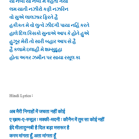
યા નબી યા નબી મૈં કહેતા ગયા
લમ યાતી નઝીરો કફી નઝરિન
વો સુએ લાલઝાર ફિરતે હૈ
હકીકત મે વો લુત્વે ઝીંદગી પાયા નહિં કરતે
હાલે દિલ કિસકો સુનાએ આપ કે હોતે હુએ
હુઝૂર મેરી તો સારી બહાર આપ સે હૈ
હૈ કલામે ઇલાહી મે શમ્સુદ્દુહા
હોતા અગર ઝમીન પર સાયા રસૂલ કા
Hindi Lyrics :
अब मैरी निगाहों में जचता नहीं कोई
ए ख़त्म-ए-रुसूल ! मक्की-मदनी ! कौनैन में तुम सा कोई नहीं
ईदे मीलादुन्नबी है दिल बड़ा मसरूर है
करम मांगता हूँ, अता मांगता हूँ