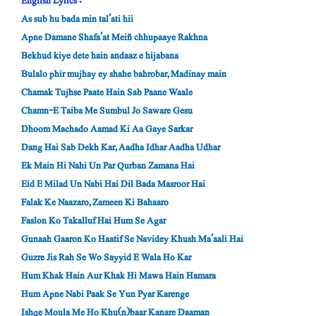
English Lyrics :
As sub hu bada min tal’ati hii
Apne Damane Shafa’at Meiñ chhupaaye Rakhna
Bekhud kiye dete hain andaaz e hijabana
Bulalo phir mujhay ey shahe bahrobar, Madinay main
Chamak Tujhse Paate Hain Sab Paane Waale
Chamn-E Taiba Me Sumbul Jo Saware Gesu
Dhoom Machado Aamad Ki Aa Gaye Sarkar
Dang Hai Sab Dekh Kar, Aadha Idhar Aadha Udhar
Ek Main Hi Nahi Un Par Qurban Zamana Hai
Eid E Milad Un Nabi Hai Dil Bada Masroor Hai
Falak Ke Naazaro, Zameen Ki Bahaaro
Faslon Ko Takalluf Hai Hum Se Agar
Gunaah Gaaron Ko Haatif Se Navidey Khush Ma’aali Hai
Guzre Jis Rah Se Wo Sayyid E Wala Ho Kar
Hum Khak Hain Aur Khak Hi Mawa Hain Hamara
Hum Apne Nabi Paak Se Yun Pyar Karenge
Ishqe Moula Me Ho Khu(n)baar Kanare Daaman