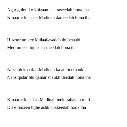
Agar gulon ko khizaan naa raseedah hona tha
Kinaar-e-khaar-e-Madinah dameedah hona tha
Huzoor un key khilaaf-e-adab thi betaabi
Meri umeed tujhe aar meedah hona tha
Nazarah khaak-e-Madinah ka aur teri aankh
Na is qadar bhi qamar shaukh deedah hona tha
Kinaar-e-khaak-e-Madinah mein rahatein milti
Dil-e-hazeen tujhe ashk chakeedah hona tha