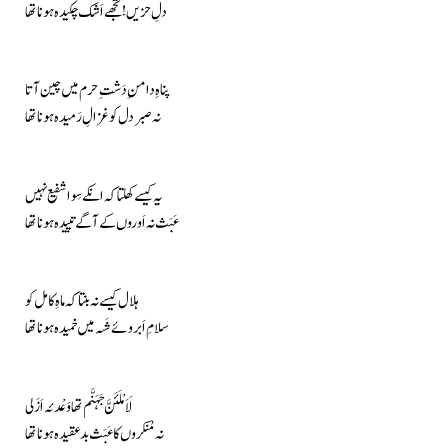
دلِ حزیں ! تجھے اَشک چکیدہ ہونا تھا
پناہِ دامنِ دَشتِ حرم میں چین آتا
نہ صبر دل کو غزالِ رَمیدہ ہونا تھا
یہ کیسے کھلتا کہ انکے سِوا شفیع نہیں
عَبَث نہ اَوروں کے آگے تپیدہ ہونا تھا
ہلال کیسے نہ بنتا کہ ماہِ کامل کو
سلامِ اَبروئے شَہ میں خمیدہ ہونا تھا
لَاَمْلَئَنَّ جَہَنَّم تھا وَعْدئہ اَزَلی
نہ مُنکروں کا عَبَث بدعقیدہ ہونا تھا