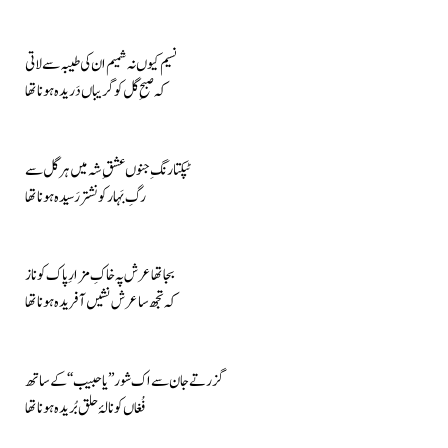
نسیم کیوں نہ شمیم ان کی طیبہ سے لاتی
کہ صبحِ گل کو گریباں دَریدہ ہونا تھا
ٹپکتا رنگِ جنوں عشقِ شہ میں ہر گل سے
رگِ بَہار کو نشتر رَسیدہ ہونا تھا
بجا تھا عرش پہ خاکِ مزارِ پاک کو ناز
کہ تجھ سا عرش نشیں آفریدہ ہونا تھا
گزرتے جان سے اک شور ’’یاحبیب‘‘ کے ساتھ
فُغاں کو نالۂ حلق بُریدہ ہونا تھا