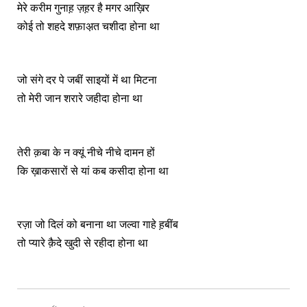
मेरे करीम गुनाह़ ज़ह़र है मगर आख़िर
कोई तो शहदे शफ़ाअ़त चशीदा होना था
जो संगे दर पे जबीं साइयों में था मिटना
तो मेरी जान शरारे जहीदा होना था
तेरी क़बा के न क्यूं नीचे नीचे दामन हों
कि ख़ाकसारों से यां कब कसीदा होना था
रज़ा जो दिलं को बनाना था जल्वा गाहे ह़बींब
तो प्यारे क़ैदे खुदी से रहीदा होना था