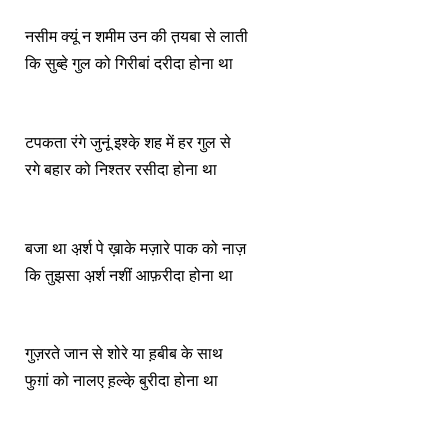
नसीम क्यूं न शमीम उन की त़यबा से लाती
कि सुब्हे गुल को गिरीबां दरीदा होना था
टपकता रंगे जुनूं इश्के़ शह में हर गुल से
रगे बहार को निश्तर रसीदा होना था
बजा था अ़र्श पे ख़ाके मज़ारे पाक को नाज़
कि तुझसा अ़र्श नशीं आफ़रीदा होना था
गुज़रते जान से शोरे या ह़बीब के साथ
फुग़ां को नालए ह़ल्के़ बुरीदा होना था