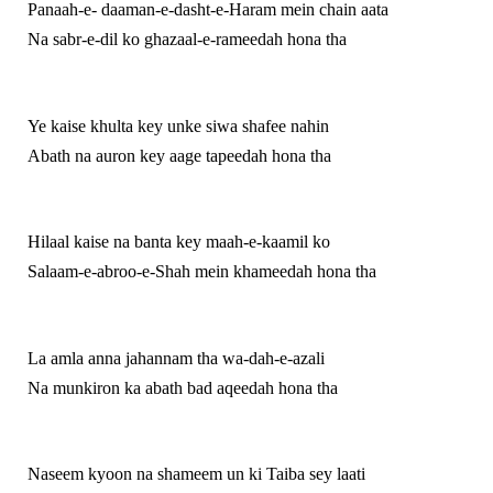
Panaah-e- daaman-e-dasht-e-Haram mein chain aata
Na sabr-e-dil ko ghazaal-e-rameedah hona tha
Ye kaise khulta key unke siwa shafee nahin
Abath na auron key aage tapeedah hona tha
Hilaal kaise na banta key maah-e-kaamil ko
Salaam-e-abroo-e-Shah mein khameedah hona tha
La amla anna jahannam tha wa-dah-e-azali
Na munkiron ka abath bad aqeedah hona tha
Naseem kyoon na shameem un ki Taiba sey laati