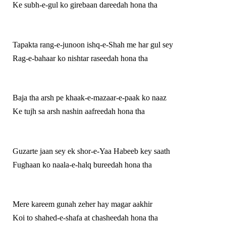
Ke subh-e-gul ko girebaan dareedah hona tha
Tapakta rang-e-junoon ishq-e-Shah me har gul sey
Rag-e-bahaar ko nishtar raseedah hona tha
Baja tha arsh pe khaak-e-mazaar-e-paak ko naaz
Ke tujh sa arsh nashin aafreedah hona tha
Guzarte jaan sey ek shor-e-Yaa Habeeb key saath
Fughaan ko naala-e-halq bureedah hona tha
Mere kareem gunah zeher hay magar aakhir
Koi to shahed-e-shafa at chasheedah hona tha