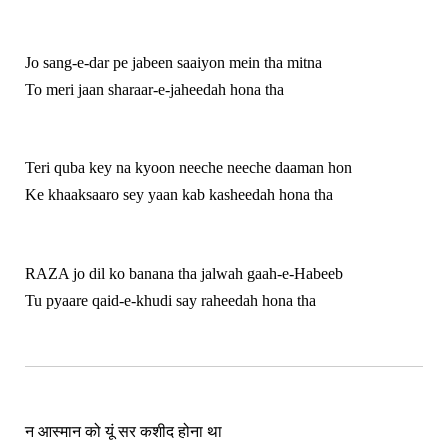
Jo sang-e-dar pe jabeen saaiyon mein tha mitna
To meri jaan sharaar-e-jaheedah hona tha
Teri quba key na kyoon neeche neeche daaman hon
Ke khaaksaaro sey yaan kab kasheedah hona tha
RAZA jo dil ko banana tha jalwah gaah-e-Habeeb
Tu pyaare qaid-e-khudi say raheedah hona tha
न आस्मान को यूं सर कशीद होना था