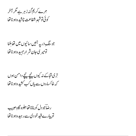
مِرے کریم گنہ زہر ہے مگر آخر
کوئی تو شہدِ شفاعت چشیدہ ہونا تھا
جو سنگِ دَر پہ جبیں سائیوں میں تھا مِٹنا
تو میری جان شرارِ جہیدہ ہونا تھا
تِری قبا کے نہ کیوں نیچے نیچے دامن ہوں
کہ خاکساروں سے یاں کب کشیدہ ہونا تھا
رضاؔ جو دل کو بنانا تھا جلوہ گاہِ حبیب
تو پیارے قید خودی سے رہیدہ ہونا تھا