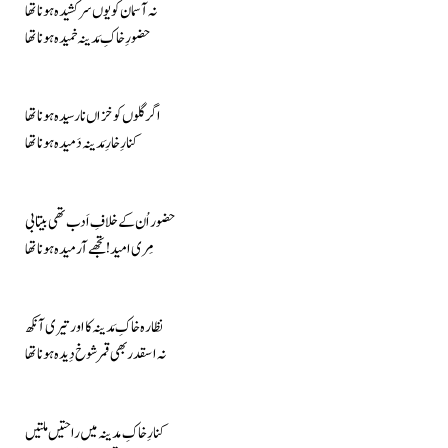
نہ آسمان کو یوں سرکَشیدہ ہونا تھا
حضورِ خاکِ مَدینہ خمیدہ ہونا تھا
اگر گلوں کو خزاں نارسیدہ ہونا تھا
کنارِ خارِ مَدینہ دَمیدہ ہونا تھا
حضور اُن کے خلافِ اَدب تھی بیتابی
مِری امید! تجھے آرمیدہ ہونا تھا
نظارہ خاکِ مَدینہ کا اور تیری آنکھ
نہ اسقدر بھی قمر شوخ دِیدہ ہونا تھا
کنارِ خاکِ مدینہ میں راحتیں ملتیں