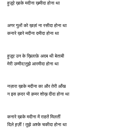
हुज़ूरे ख़ाके मदीना ख़मीदा होना था
अगर गुलों को ख़ज़ां ना रसीदा होना था
कनारे ख़ारे मदीना दमीदा होना था
हुज़ूर उन के ख़िलाफ़े अदब थी बेताबी
मेरी उम्मीद!तुझे आरमीदा होना था
नज़ारा ख़ाके मदीना का और तेरी आँख
न इस क़दर भी क़मर शोख़ दीदा होना था
कनारे ख़ाके मदीना में राहतें मिलतीं
दिले ह़ज़ीं ! तुझे अश्के चकीदा होना था