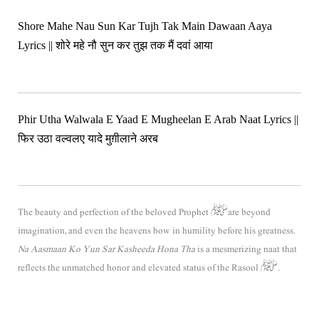
Shore Mahe Nau Sun Kar Tujh Tak Main Dawaan Aaya
Lyrics || शोरे महे नौ सुन कर तुझ तक मैं दवां आया
Phir Utha Walwala E Yaad E Mugheelan E Arab Naat Lyrics ||
फिर उठा वल्वलए यादे मुग़ीलाने अरब
The beauty and perfection of the beloved Prophet ﷺ are beyond
imagination, and even the heavens bow in humility before his greatness.
Na Aasmaan Ko Yun Sar Kasheeda Hona Tha
is a mesmerizing naat that
reflects the unmatched honor and elevated status of the Rasool ﷺ.