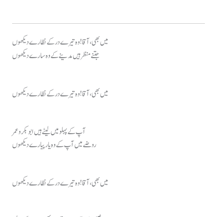
میں بھی، آقا ! وہ تیرے در کے نظارے دیکھوں
جتنے منظر ہیں مدینے کے وہ سارے دیکھوں
میں بھی، آقا ! وہ تیرے در کے نظارے دیکھوں
آپ کے پہلو میں لیٹے ہیں ابوبکر و عمر
روضے میں آپ کے وہ یار پیارے دیکھوں
میں بھی، آقا ! وہ تیرے در کے نظارے دیکھوں