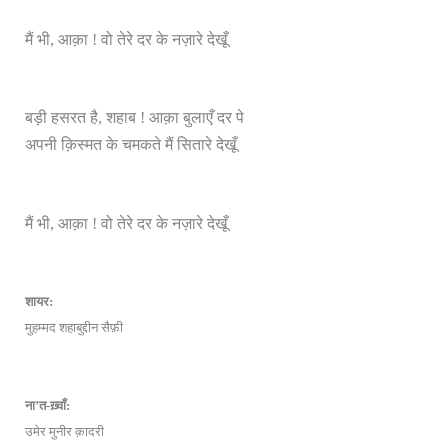
मैं भी, आक़ा ! वो तेरे दर के नज़ारे देखूँ
बड़ी हसरत है, शहाब ! आक़ा बुलाएँ दर पे
अपनी क़िस्मत के चमकते मैं सितारे देखूँ
मैं भी, आक़ा ! वो तेरे दर के नज़ारे देखूँ
शायर:
मुहम्मद शहाबुद्दीन सैफ़ी
ना’त-ख़्वाँ:
उमेर मुनीर क़ादरी