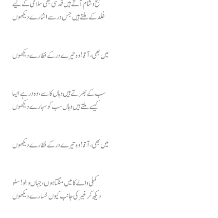
صبح و شام آتے ہیں قدسی بھی سلامی کے لیے
خُلد کے ملتے ہیں جس در سے اشارے دیکھوں
میں بھی، آقا ! وہ تیرے در کے نظارے دیکھوں
سب کے بھرتے ہیں وہاں کاسے، وہ در ہے ایسا
کیسے ملتے ہیں وہاں سب کو سہارے دیکھوں
میں بھی، آقا ! وہ تیرے در کے نظارے دیکھوں
کملی والے کا میں منگتا ہوں، جہاں والو ! سنو
دیکھ کر غیر کی جانب کیوں خسارے دیکھوں