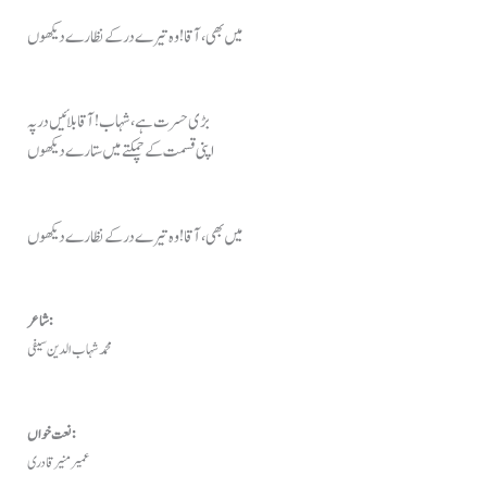
میں بھی، آقا ! وہ تیرے در کے نظارے دیکھوں
بڑی حسرت ہے، شہاب ! آقا بلائیں در پہ
اپنی قسمت کے چمکتے میں ستارے دیکھوں
میں بھی، آقا ! وہ تیرے در کے نظارے دیکھوں
شاعر:
محمد شہاب الدین سیفی
نعت خواں:
عمیر منیر قادری