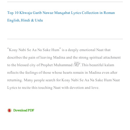
Top 10 Khwaja Garib Nawaz Manqabat Lyrics Collection in Roman
English, Hindi & Urdu
“Koay Nabi Se Aa Na Sake Hum” is a deeply emotional Naat that
describes the pain of leaving Madina and the strong spiritual attachment
to the blessed city of
Prophet Muhammad ﷺ
. This beautiful kalam
reflects the feelings of those whose hearts remain in Madina even after
returning. Many people search for Koay Nabi Se Aa Na Sake Hum Naat
Lyrics to recite this touching Naat with devotion and love.
Download PDF