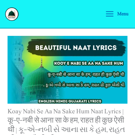
Skip
S
to
Menu
e
content
a
r
c
h
Koay Nabi Se Aa Na Sake Hum Naat Lyrics |
कू-ए-नबी से आना सा के हम, राहत ही कुछ ऐसी
थी | કૂ-એ-નબી સે આના સા કે હમ, રાહત