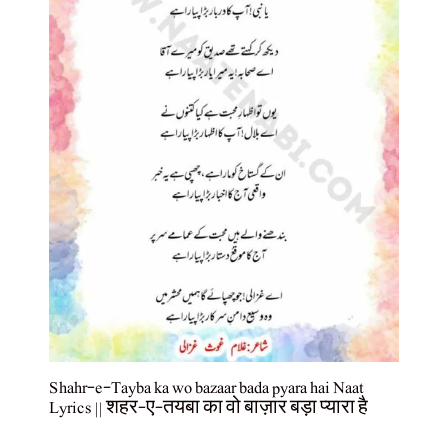
Shahr-e-Tayba ka wo bazaar bada pyara hai Naat
Lyrics || शहर-ए-तयबा का वो बाज़ार बड़ा प्यारा है