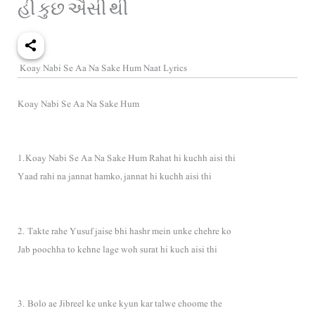
હી કુછ ઐસી થી
Koay Nabi Se Aa Na Sake Hum Naat Lyrics
Koay Nabi Se Aa Na Sake Hum
1.Koay Nabi Se Aa Na Sake Hum Rahat hi kuchh aisi thi
Yaad rahi na jannat hamko, jannat hi kuchh aisi thi
2. Takte rahe Yusuf jaise bhi hashr mein unke chehre ko
Jab poochha to kehne lage woh surat hi kuch aisi thi
3. Bolo ae Jibreel ke unke kyun kar talwe choome the