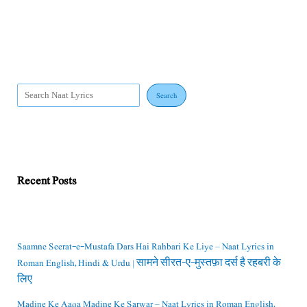
Search
Recent Posts
Saamne Seerat-e-Mustafa Dars Hai Rahbari Ke Liye – Naat Lyrics in
Roman English, Hindi & Urdu | सामने सीरत-ए-मुस्तफ़ा दर्स है रहबरी के
लिए
Madine Ke Aaqa Madine Ke Sarwar – Naat Lyrics in Roman English,