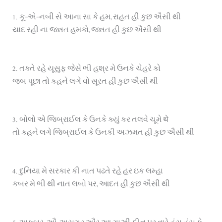
1. કૂ-એ-નબી સે આના સા કે હમ, રાહત હી કુછ ઐસી થી
યાદ રહી ના જન્નત હમકો, જન્નત હી કુછ ઐસી થી
2. તક્તે રહે યૂસુફ જેસે ભી હશ્ર મે ઉનકે ચેહરે કો
જબ પૂછા તો કહને લગે વો સૂરત હી કુછ ઐસી થી
3. બોલો એ જિબ્રાઈલ કે ઉનકે ક્યું કર તલવે ચૂમે थे
તો કહને લગે જિબ્રાઈલ કે ઉનકી અઝમત હી કુછ ઐસી થી
4. દુનિયા મે સરકાર કી નાત પઢતે રહે હર ઇક લમ્હા
કબર મે ભી થી નાત લબો પર, આદત હી કુછ ઐસી થી