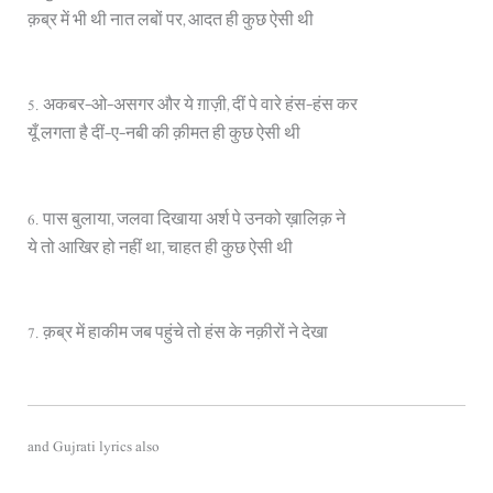
क़ब्र में भी थी नात लबों पर, आदत ही कुछ ऐसी थी
5. अकबर-ओ-असगर और ये ग़ाज़ी, दीं पे वारे हंस-हंस कर
यूँ लगता है दीं-ए-नबी की क़ीमत ही कुछ ऐसी थी
6. पास बुलाया, जलवा दिखाया अर्श पे उनको ख़ालिक़ ने
ये तो आखिर हो नहीं था, चाहत ही कुछ ऐसी थी
7. क़ब्र में हाकीम जब पहुंचे तो हंस के नक़ीरों ने देखा
and Gujrati lyrics also