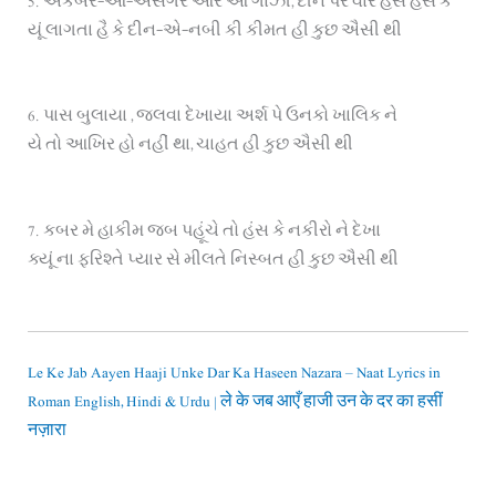
5. અકબર-ઔ-અસગર ઔર આ ગાઝી, દીન પર વારે હંસ હંસ કે
યૂં લાગતા હૈ કે દીન-એ-નબી કી કીમત હી કુછ ઐસી થી
6. પાસ બુલાયા , જલવા દેખાયા અર્શ પે ઉનકો ખાલિક ને
યે તો આખિર હો નહીં થા, ચાહત હી કુછ ઐસી થી
7. કબર મે હાકીમ જબ પહૂંચે તો હંસ કે નકીરો ને દેખા
ક્યૂં ના ફરિશ્તે પ્યાર સે મીલતે નિસ્બત હી કુછ ઐસી થી
Le Ke Jab Aayen Haaji Unke Dar Ka Haseen Nazara – Naat Lyrics in
Roman English, Hindi & Urdu | ले के जब आएँ हाजी उन के दर का हसीं
नज़ारा