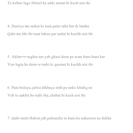
To kehne lage Jibreel ke unki azmat hi kuch aisi thi
4. Duniya me sarkar ki naat parte rahe har ik lamha
Qabr me bhi thi naat labon par aadat hi kuchh aisi thi
5. Akbar-o-asghar aur yeh ghazi deen pe ware hans hans kar
Yun lagta he deen-e-nabi ki qeemat hi kuchh aisi thi
6. Paas bulaya, jalwa dikhaya arsh pe unko khaliq ne
Yeh to aakhir ho nahi tha, chahat hi kuch aisi thi
7. Qabr mein Hakim jab pahunche to hans ke nakeeron ne dekha